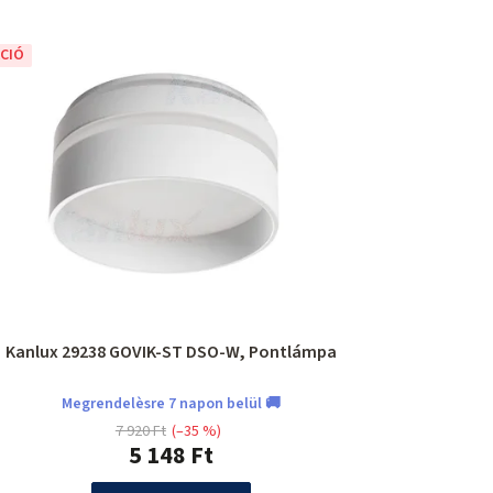
CIÓ
Kanlux 29238 GOVIK-ST DSO-W, Pontlámpa
Megrendelèsre 7 napon belül 🚚
7 920 Ft
(–35 %)
5 148 Ft