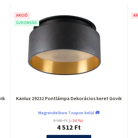
AKCIÓ
AK
ÚJDONSÁG
rácios keret Govik
Kanlux 29232 Pontlámpa Dekorácios keret Govik
Megrendelèsre 7 napon belül 🚚
6 941 Ft
(–34 %)
4 512 Ft