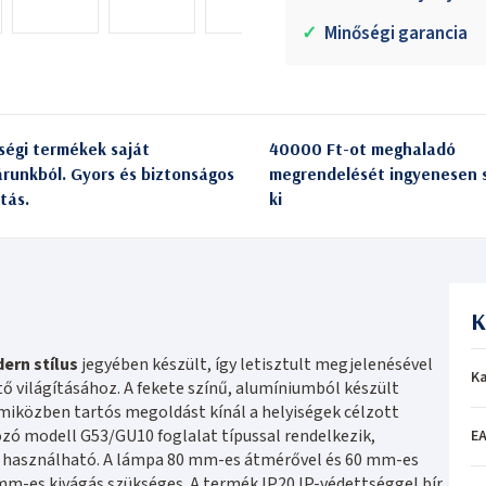
✓
Minőségi garancia
ségi termékek saját
40000 Ft-ot meghaladó
árunkból. Gyors és biztonságos
megrendelését ingyenesen s
itás.
ki
K
ern stílus
jegyében készült, így letisztult megjelenésével
Ka
ítő világításához. A fekete színű, alumíniumból készült
miközben tartós megoldást kínál a helyiségek célzott
zó modell G53/GU10 foglalat típussal rendelkezik,
EA
 használható. A lámpa 80 mm-es átmérővel és 60 mm-es
m-es kivágás szükséges. A termék IP20 IP-védettséggel bír,