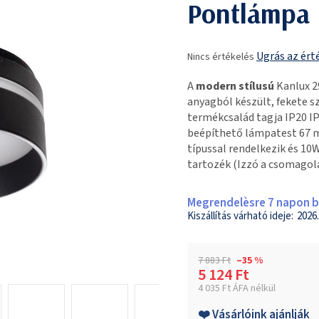
Pontlámpa
A
Ugrás az ért
Nincs értékelés
termék
átlagos
A
modern stílusú
Kanlux 2
értékelése
anyagból készült, fekete 
5-
termékcsalád tagja IP20 IP
ből
beépíthető lámpatest 67 m
0,0
típussal rendelkezik és 10
csillag.
tartozék (Izzó a csomagol
Megrendelèsre 7 napon be
2026.
7 883 Ft
–35 %
5 124 Ft
4 035 Ft ÁFA nélkül
Egységár:
❤️ Vásárlóink ajánlják