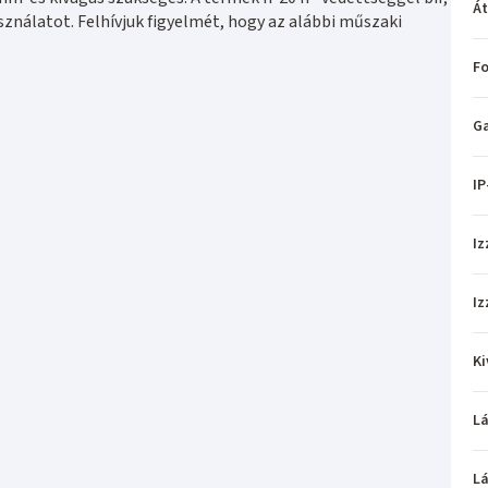
Á
sználatot. Felhívjuk figyelmét, hogy az alábbi műszaki
Fo
Ga
IP
Iz
Iz
Ki
L
L