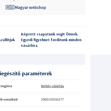
🇭🇺 Magyar webshop
Képzett csapatunk segít Önnek.
zállítjuk
Egyedi figyelmet fordítunk minden
vásárlóra
iegészítő paraméterek
tegória
Beltéri világítás
N vonalkód
5905339292377