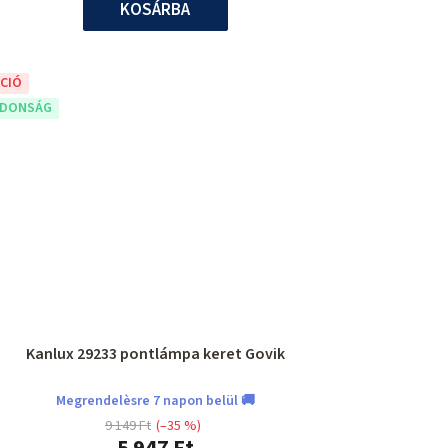
KOSÁRBA
CIÓ
JDONSÁG
Kanlux 29233 pontlámpa keret Govik
Megrendelèsre 7 napon belül 🚚
9 149 Ft
(–35 %)
5 947 Ft