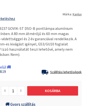
Márka:
Kanlux
ékeléshez
9237 GOVIK-ST DSO-B pontlámpa alumínium
színben. A 80 mm átmérőjű és 60 mm magas
-védettséggel és 2 év garanciával rendelkezik. A
m-es kivágást igényel, G53/GU10 foglalat
W Izzó használatát teszi lehetővé, amely nem
ásban: Nem).
lül 🚚
8.19
Szállítási lehetőségek
KOSÁRBA
🚚 Gyors szállítás