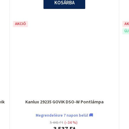
KOSÁRBA
AKCIÓ
AK
Ú
rácois keret Govik
Kanlux 29235 GOVIK DSO-W Pontlámpa
Megrendelèsre 7 napon belül 🚚
5 441 Ft
(–34 %)
3 537 Ft