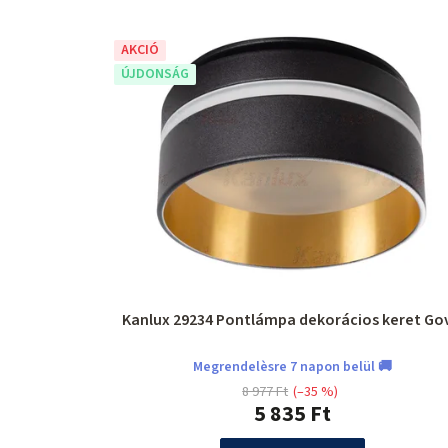
AKCIÓ
ÚJDONSÁG
Kanlux 29234 Pontlámpa deko
Megrendelèsre 7 napon belül 🚚
8 977 Ft
(–35 %)
5 835 Ft