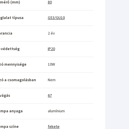
tmérő (mm)
80
glalat típusa
G53/GU10
rancia
2 év
-védettség
IP20
zó mennyisége
10W
zó a csomagolásban
Nem
vágás
67
ámpa anyaga
alumínium
ámpa színe
fekete