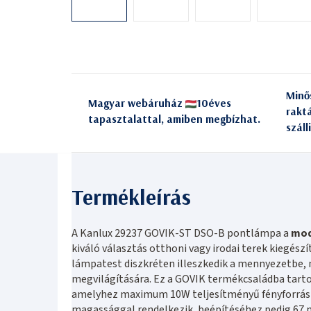
Minő
Magyar webáruház
10éves
rakt
tapasztalattal, amiben megbízhat.
száll
A Kanlux 29237 GOVIK-ST DSO-B pontlámpa a
mod
kiváló választás otthoni vagy irodai terek kiegész
lámpatest diszkréten illeszkedik a mennyezetbe, 
megvilágítására. Ez a GOVIK termékcsaládba tarto
amelyhez maximum 10W teljesítményű fényforrás
magassággal rendelkezik, beépítéséhez pedig 67 m