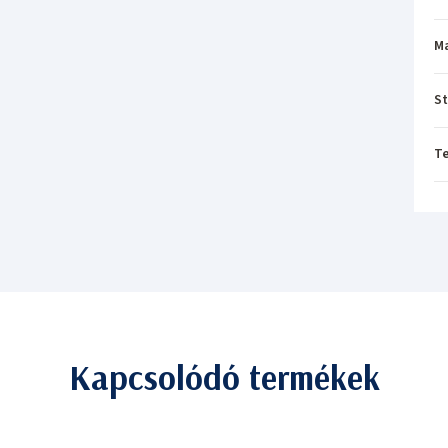
M
St
T
Kapcsolódó termékek