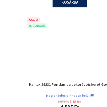
KOSÁRBA
AKCIÓ
ÚJDONSÁG
Kanlux 29231 Pontlámpa deko
Megrendelèsre 7 napon belül 🚚
6 977 Ft
(–35 %)
4 535 Ft