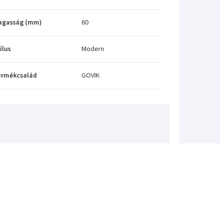
agasság (mm)
60
ílus
Modern
ermékcsalád
GOVIK