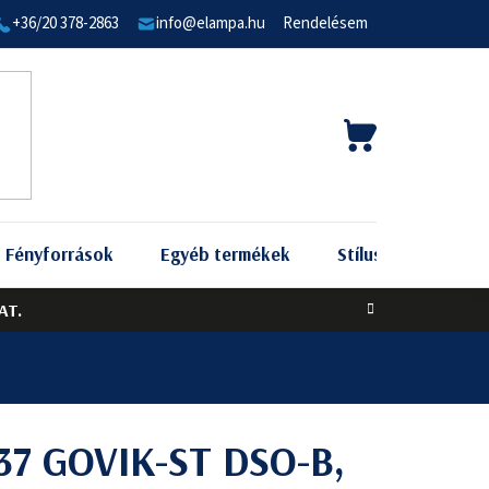
+36/20 378-2863
info@elampa.hu
Rendelésem
KOSÁR
Fényforrások
Egyéb termékek
Stílus szerint
AT.
37 GOVIK-ST DSO-B,