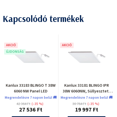
Kapcsolódó termékek
AKCIÓ
AKCIÓ
ÚJDONSÁG
Kanlux 33183 BLINGO T 38W
Kanlux 33181 BLINGO IPR
6060 NW Panel LED
38W 6060NW, Süllyesztett
LED panel
Megrendelèsre 7 napon belül 🚚
Megrendelèsre 7 napon belül 🚚
42 364 Ft
(–35 %)
30 764 Ft
(–35 %)
27 536 Ft
19 997 Ft