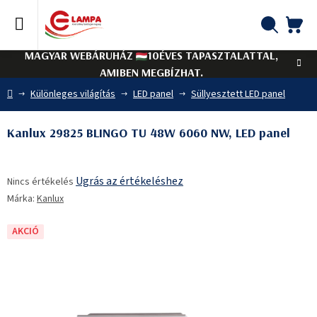
Ugrás
a
fő
KO
Keresés
tartalomhoz
MAGYAR WEBÁRUHÁZ
10ÉVES TAPASZTALATTAL,
AMIBEN MEGBÍZHAT.
Kezdőlap
Különleges világítás
LED panel
Süllyesztett LED panel
Kanlux 29825 BLINGO TU 48W 6060 NW, LED panel
A
Ugrás az értékeléshez
Nincs értékelés
termék
Márka:
Kanlux
átlagos
értékelése
5-
AKCIÓ
ből
0,0
csillag.