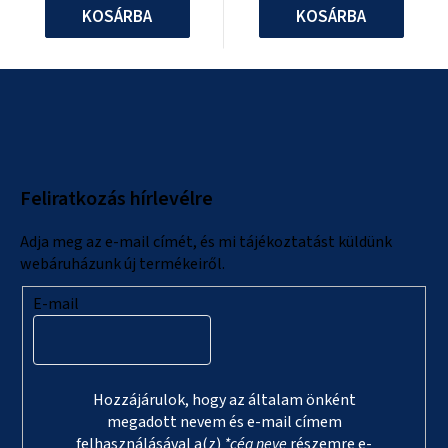
KOSÁRBA
KOSÁRBA
L
á
b
l
Feliratkozás hírlevélre
é
c
Adja meg az e-mail címét, és mi tájékoztatást küldünk
webáruházunk új termékeiről.
E-mail
Hozzájárulok, hogy az általam önként
megadott nevem és e-mail címem
felhasználásával a(z)
*cég neve
részemre e-