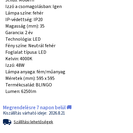
Stílus: Modern
Izzó a csomagolásban: Igen
Lámpa színe: fehér
IP-védettség: IP20
Magasság (mm): 35
Garancia: 2 év
Technológia: LED
Fény színe: Neutrál fehér
Foglalat típusa: LED
Kelvin: 4000K
Izzó: 48W
Lámpa anyaga: fém/műanyag
Méretek (mm): 595 x 595
Termékcsalád: BLINGO
Lumen: 6250lm
Megrendelèsre 7 napon belül 🚚
2026.8.21
Szállítási lehetőségek