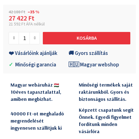
42 188 Ft
–35 %
27 422 Ft
21 592 Ft ÁFA nélkül
Egységár:
KOSÁRBA
❤️ Vásárlóink ajánlják
🚚 Gyors szállítás
✓
Minőségi garancia
🇭🇺 Magyar webshop
Magyar webáruház
Minőségi termékek saját
10éves tapasztalattal,
raktárunkból. Gyors és
amiben megbízhat.
biztonságos szállitás.
Képzett csapatunk segít
40000 Ft-ot meghaladó
Önnek. Egyedi figyelmet
megrendelését
fordítunk minden
ingyenesen szállítjuk ki
vásárlóra