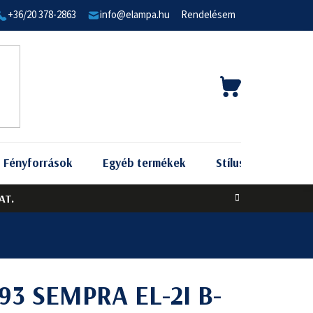
+36/20 378-2863
info@elampa.hu
Rendelésem
KOSÁR
Fényforrások
Egyéb termékek
Stílus szerint
AT.
93 SEMPRA EL-2I B-