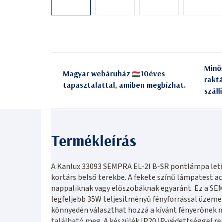
Minő
Magyar webáruház
10éves
rakt
tapasztalattal, amiben megbízhat.
száll
A Kanlux 33093 SEMPRA EL-2I B-SR pontlámpa leti
kortárs belső terekbe. A fekete színű lámpatest acé
nappaliknak vagy előszobáknak egyaránt. Ez a S
legfeljebb 35W teljesítményű fényforrással üzeme
könnyedén választhat hozzá a kívánt fényerőnek 
található meg. A készülék IP20 IP-védettséggel 