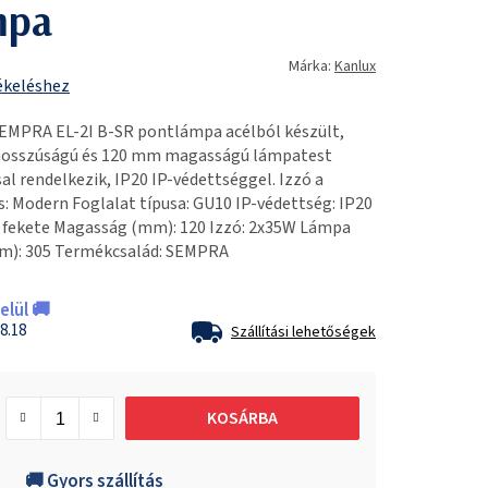
mpa
Márka:
Kanlux
ékeléshez
EMPRA EL-2I B-SR pontlámpa acélból készült,
 hosszúságú és 120 mm magasságú lámpatest
al rendelkezik, IP20 IP-védettséggel. Izzó a
: Modern Foglalat típusa: GU10 IP-védettség: IP20
e: fekete Magasság (mm): 120 Izzó: 2x35W Lámpa
mm): 305 Termékcsalád: SEMPRA
lül 🚚
8.18
Szállítási lehetőségek
KOSÁRBA
🚚 Gyors szállítás