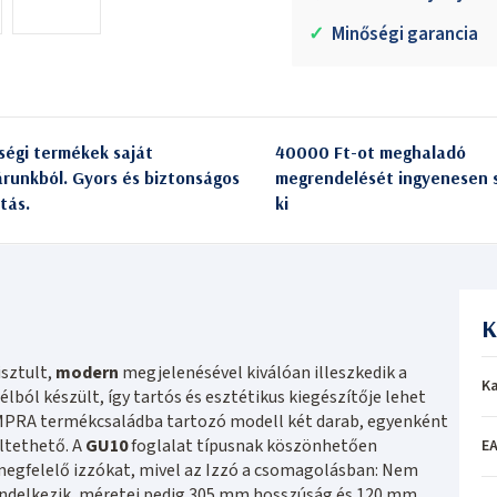
✓
Minőségi garancia
ségi termékek saját
40000 Ft-ot meghaladó
árunkból. Gyors és biztonságos
megrendelését ingyenesen s
itás.
ki
K
sztult,
modern
megjelenésével kiválóan illeszkedik a
Ka
lból készült, így tartós és esztétikus kiegészítője lehet
EMPRA termékcsaládba tartozó modell két darab, egyenként
ltethető. A
GU10
foglalat típusnak köszönhetően
EA
megfelelő izzókat, mivel az Izzó a csomagolásban: Nem
rendelkezik, méretei pedig 305 mm hosszúság és 120 mm