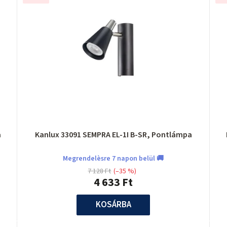
a
Kanlux 33091 SEMPRA EL-1I B-SR, Pontlámpa
Megrendelèsre 7 napon belül 🚚
7 128 Ft
(–35 %)
4 633 Ft
KOSÁRBA