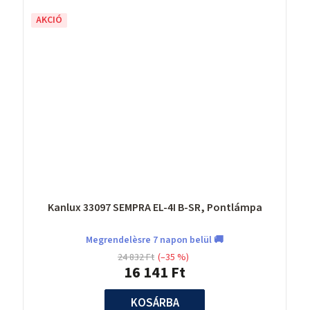
AKCIÓ
Kanlux 33097 SEMPRA EL-4I B-SR, Pontlámpa
Megrendelèsre 7 napon belül 🚚
24 832 Ft
(–35 %)
16 141 Ft
KOSÁRBA