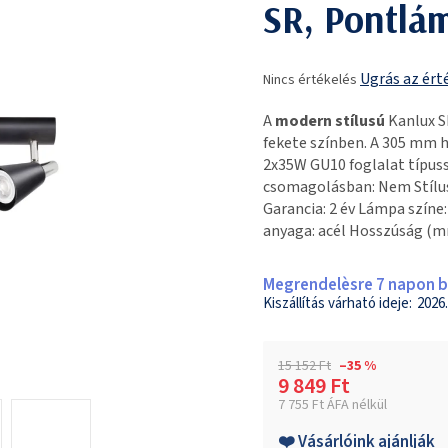
SR, Pontlá
A
Ugrás az ért
Nincs értékelés
termék
átlagos
A
modern stílusú
Kanlux S
értékelése
fekete színben. A 305 mm
5-
2x35W GU10 foglalat típuss
ből
csomagolásban: Nem Stílus
0,0
Garancia: 2 év Lámpa szín
csillag.
anyaga: acél Hosszúság (
Megrendelèsre 7 napon be
2026.
15 152 Ft
–35 %
9 849 Ft
7 755 Ft ÁFA nélkül
Egységár:
❤️ Vásárlóink ajánlják