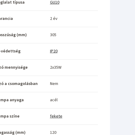
glalat típusa
GU10
rancia
2 év
osszúság (mm)
305
-védettség
IP20
zó mennyisége
2x35W
zó a csomagolásban
Nem
ámpa anyaga
acél
ámpa színe
fekete
agasság (mm)
120