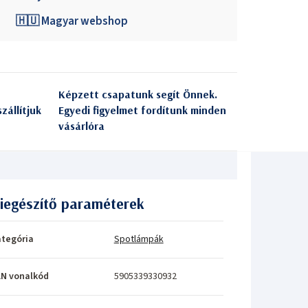
🇭🇺 Magyar webshop
Képzett csapatunk segít Önnek.
zállítjuk
Egyedi figyelmet fordítunk minden
vásárlóra
iegészítő paraméterek
tegória
Spotlámpák
N vonalkód
5905339330932