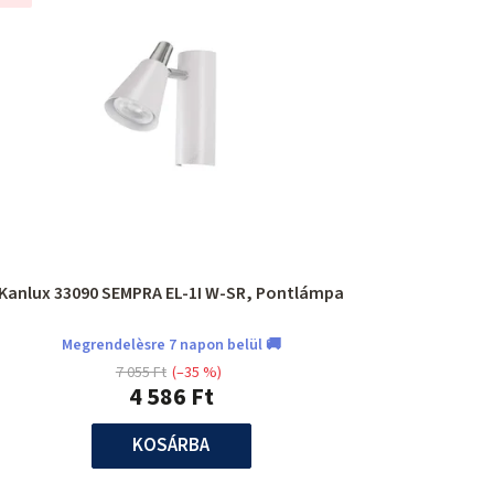
Kanlux 33090 SEMPRA EL-1I W-SR, Pontlámpa
Megrendelèsre 7 napon belül 🚚
7 055 Ft
(–35 %)
4 586 Ft
KOSÁRBA