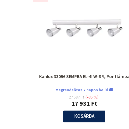
Kanlux 33096 SEMPRA EL-4I W-SR, Pontlámp
Megrendelèsre 7 napon belül 🚚
27 587 Ft
(–35 %)
17 931 Ft
KOSÁRBA