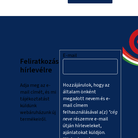
L
á
b
l
E-mail
Feliratkozás
é
hírlevélre
c
Hozzájárulok, hogy az
Adja meg az e-
általam önként
mail címét, és mi
megadott nevem és e-
tájékoztatást
mail címem
küldünk
felhasználásával a(z)
*cég
webáruházunk új
neve
részemre e-mail
termékeiről.
útján hírleveleket,
ajánlatokat küldjön.