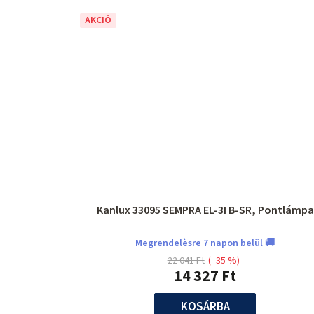
AKCIÓ
Kanlux 33095 SEMPRA EL-3I B-SR, Pontlámpa
Megrendelèsre 7 napon belül 🚚
22 041 Ft
(–35 %)
14 327 Ft
KOSÁRBA