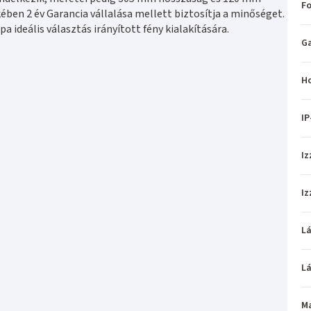
Fo
ben 2 év Garancia vállalása mellett biztosítja a minőséget.
 ideális választás irányított fény kialakítására.
Ga
H
IP
Iz
Iz
L
L
M