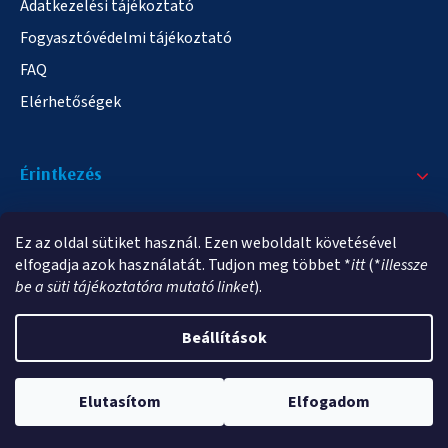
Adatkezelési tájékoztató
Fogyasztóvédelmi tájékoztató
FAQ
Elérhetőségek
Érintkezés
+36/20 378-2863
Ez az oldal sütiket használ. Ezen weboldalt követésével
info@elampa.hu
elfogadja azok használatát. Tudjon meg többet *
itt
(*
illessze
be a süti tájékoztatóra mutató linket
).
Beállítások
Copyright 2026
elampa.hu
. Minden jog fenntartva.
Elutasítom
Elfogadom
Shoptet Premium készítette