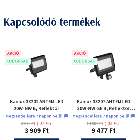
Kapcsolódó termékek
AKCIÓ
AKCIÓ
ÚJDONSÁG
ÚJDONSÁG
Kanlux 33201 ANTEM LED
Kanlux 33207 ANTEM LED
20W-NW B, Reflektor
30W-NW-SE B, Reflektor
mozgásérzékelővel
Megrendelèsre 7 napon belül 🚚
Megrendelèsre 7 napon belül 🚚
6 014 Ft
(–35 %)
14 580 Ft
(–35 %)
3 909 Ft
9 477 Ft