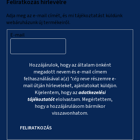
Feliratkozás hírlevélre
é
c
Adja meg az e-mail címét, és mi tájékoztatást küldünk
webáruházunk új termékeiről.
E-mail
Hozzájárulok, hogy az általam önként
megadott nevem és e-mail címem
felhasználásával a(z)
*cég neve
részemre e-
mail útján hírleveleket, ajánlatokat küldjön.
Kijelentem, hogy az
adatkezelési
tájékoztatót
elolvastam. Megértettem,
hogy a hozzájárulásom bármikor
visszavonhatom.
FELIRATKOZÁS