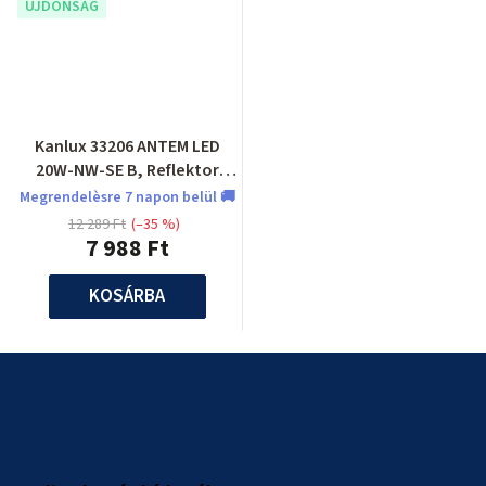
ÚJDONSÁG
Kanlux 33206 ANTEM LED
20W-NW-SE B, Reflektor
mozgásérzékelővel
Megrendelèsre 7 napon belül 🚚
12 289 Ft
(–35 %)
7 988 Ft
KOSÁRBA
L
á
b
l