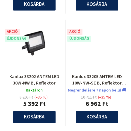
KOSÁRBA
KOSÁRBA
AKCIÓ
AKCIÓ
ÚJDONSÁG
ÚJDONSÁG
Kanlux 33202 ANTEM LED
Kanlux 33205 ANTEM LED
30W-NW B, Reflektor
10W-NW-SE B, Reflektor
mozgásérzékelővel
Raktáron
Megrendelèsre 7 napon belül 🚚
8 295 Ft
(–35 %)
10 711 Ft
(–35 %)
5 392 Ft
6 962 Ft
KOSÁRBA
KOSÁRBA