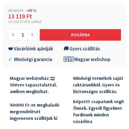
20 182 Ft
–35 %
13 119 Ft
10 330 Ft ÁFA nélkül
Egységár:
KOSÁRBA
❤️ Vásárlóink ajánlják
🚚 Gyors szállítás
✓
Minőségi garancia
🇭🇺 Magyar webshop
Magyar webáruház
Minőségi termékek saját
10éves tapasztalattal,
raktárunkból. Gyors és
amiben megbízhat.
biztonságos szállitás.
Képzett csapatunk segít
40000 Ft-ot meghaladó
Önnek. Egyedi figyelmet
megrendelését
fordítunk minden
ingyenesen szállítjuk ki
vásárlóra