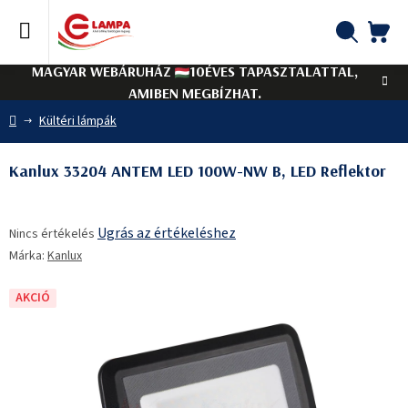
Ugrás
a
fő
KO
Keresés
tartalomhoz
MAGYAR WEBÁRUHÁZ
10ÉVES TAPASZTALATTAL,
AMIBEN MEGBÍZHAT.
Kezdőlap
Kültéri lámpák
Kanlux 33204 ANTEM LED 100W-NW B, LED Reflektor
A
Ugrás az értékeléshez
Nincs értékelés
termék
Márka:
Kanlux
átlagos
értékelése
5-
AKCIÓ
ből
0,0
csillag.