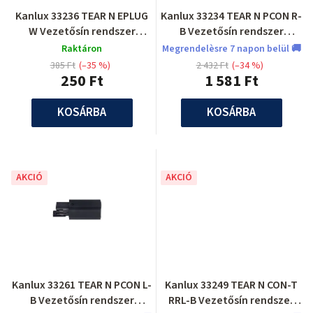
Kanlux 33236 TEAR N EPLUG
Kanlux 33234 TEAR N PCON R-
W Vezetősín rendszer
B Vezetősín rendszer
tartozék
tartozék
Raktáron
Megrendelèsre 7 napon belül 🚚
385 Ft
(–35 %)
2 432 Ft
(–34 %)
250 Ft
1 581 Ft
KOSÁRBA
KOSÁRBA
AKCIÓ
AKCIÓ
Kanlux 33261 TEAR N PCON L-
Kanlux 33249 TEAR N CON-T
B Vezetősín rendszer
RRL-B Vezetősín rendszer