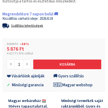
biztosítja a tartós és esztétikus illeszkedést.
Megrendelèsre 7 napon belül 🚚
2026.8.18
Szállítási lehetőségek
9 039 Ft
–34 %
5 876 Ft
4 627 Ft ÁFA nélkül
Egységár:
KOSÁRBA
❤️ Vásárlóink ajánlják
🚚 Gyors szállítás
✓
Minőségi garancia
🇭🇺 Magyar webshop
Magyar webáruház
Minőségi termékek saját
10éves tapasztalattal,
raktárunkból. Gyors és