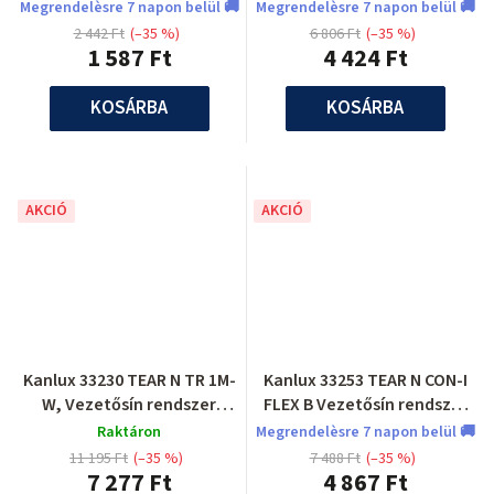
tartozék
tartozék
Megrendelèsre 7 napon belül 🚚
Megrendelèsre 7 napon belül 🚚
2 442 Ft
(–35 %)
6 806 Ft
(–35 %)
1 587 Ft
4 424 Ft
KOSÁRBA
KOSÁRBA
AKCIÓ
AKCIÓ
Kanlux 33230 TEAR N TR 1M-
Kanlux 33253 TEAR N CON-I
W, Vezetősín rendszer
FLEX B Vezetősín rendszer
tartozék
tartozék
Raktáron
Megrendelèsre 7 napon belül 🚚
11 195 Ft
(–35 %)
7 488 Ft
(–35 %)
7 277 Ft
4 867 Ft