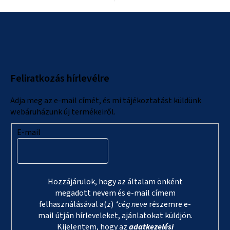
L
á
b
l
Feliratkozás hírlevélre
é
c
Adja meg az e-mail címét, és mi tájékoztatást küldünk
webáruházunk új termékeiről.
E-mail
Hozzájárulok, hogy az általam önként
megadott nevem és e-mail címem
felhasználásával a(z)
*cég neve
részemre e-
mail útján hírleveleket, ajánlatokat küldjön.
Kijelentem, hogy az
adatkezelési