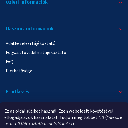
Üzleti információk
Hasznos informáciok
Adatkezelési tájékoztató
Fogyasztóvédelmi tájékoztató
FAQ
Elérhetőségek
Érintkezés
+36/20 378-2863
Ez az oldal sütiket használ. Ezen weboldalt követésével
info@elampa.hu
elfogadja azok használatát. Tudjon meg többet *
itt
(*
illessze
be a süti tájékoztatóra mutató linket
).