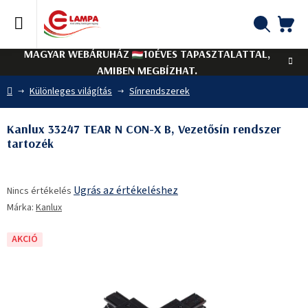
Ugrás
a
fő
KO
Keresés
tartalomhoz
MAGYAR WEBÁRUHÁZ
10ÉVES TAPASZTALATTAL,
AMIBEN MEGBÍZHAT.
Kezdőlap
Különleges világítás
Sínrendszerek
Kanlux 33247 TEAR N CON-X B, Vezetősín rendszer
tartozék
A
Ugrás az értékeléshez
Nincs értékelés
termék
Márka:
Kanlux
átlagos
értékelése
5-
AKCIÓ
ből
0,0
csillag.