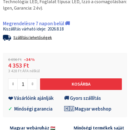
Technológia: LED, Foglalat típusa: LED, Izzó a csomagolásban:
Igen, Garancia: 2 év).
Megrendelèsre 7 napon belül 🚚
2026.8.18
Szállítási lehetőségek
6 696 Ft
–34 %
4 353 Ft
3 428 Ft ÁFA nélkül
Egységár:
KOSÁRBA
❤️ Vásárlóink ajánlják
🚚 Gyors szállítás
✓
Minőségi garancia
🇭🇺 Magyar webshop
Magyar webáruház
Minőségi termékek saját