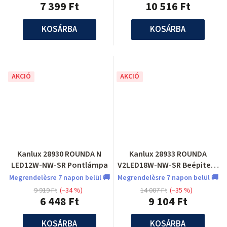
7 399 Ft
10 516 Ft
KOSÁRBA
KOSÁRBA
AKCIÓ
AKCIÓ
Kanlux 28930 ROUNDA N
Kanlux 28933 ROUNDA
LED12W-NW-SR Pontlámpa
V2LED18W-NW-SR Beépitett
pontlámpa
Megrendelèsre 7 napon belül 🚚
Megrendelèsre 7 napon belül 🚚
9 919 Ft
(–34 %)
14 007 Ft
(–35 %)
6 448 Ft
9 104 Ft
KOSÁRBA
KOSÁRBA