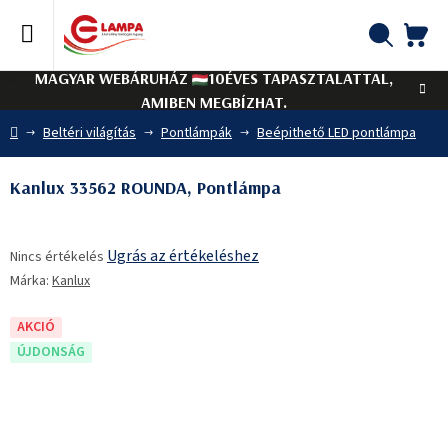
Ugrás
a
fő
KO
Keresés
tartalomhoz
MAGYAR WEBÁRUHÁZ
10ÉVES TAPASZTALATTAL,
AMIBEN MEGBÍZHAT.
Kezdőlap
Beltéri világítás
Pontlámpák
Beépithető LED pontlámpa
Kanlux 33562 ROUNDA, Pontlámpa
A
Ugrás az értékeléshez
Nincs értékelés
termék
Márka:
Kanlux
átlagos
értékelése
5-
AKCIÓ
ből
ÚJDONSÁG
0,0
csillag.