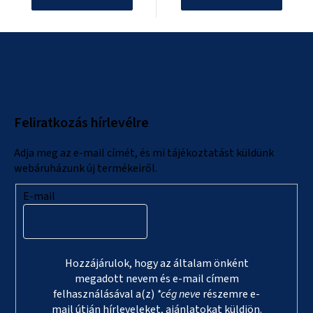
L
á
b
l
Feliratkozás hírlevélre
é
c
Adja meg az e-mail címét, és mi tájékoztatást küldünk
webáruházunk új termékeiről.
E-mail
Hozzájárulok, hogy az általam önként
megadott nevem és e-mail címem
felhasználásával a(z)
*cég neve
részemre e-
mail útján hírleveleket, ajánlatokat küldjön.