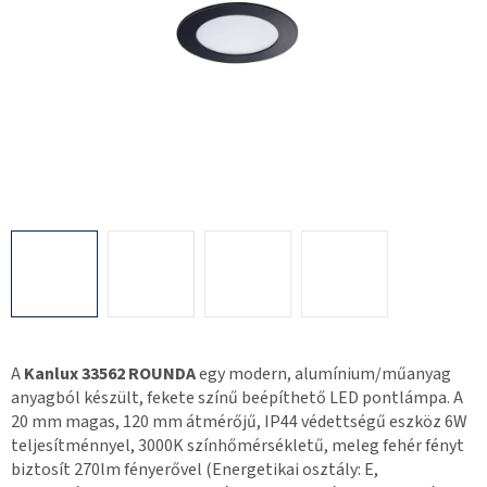
A
Kanlux 33562 ROUNDA
egy modern, alumínium/műanyag
anyagból készült, fekete színű beépíthető LED pontlámpa. A
20 mm magas, 120 mm átmérőjű, IP44 védettségű eszköz 6W
teljesítménnyel, 3000K színhőmérsékletű, meleg fehér fényt
biztosít 270lm fényerővel (Energetikai osztály: E,