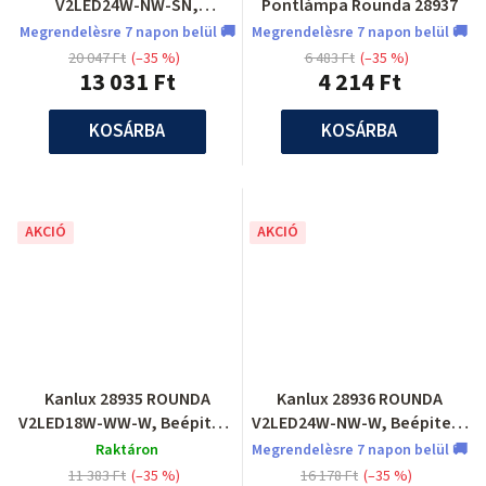
V2LED24W-NW-SN,
Pontlámpa Rounda 28937
Pontlámpa
Megrendelèsre 7 napon belül 🚚
Megrendelèsre 7 napon belül 🚚
20 047 Ft
(–35 %)
6 483 Ft
(–35 %)
13 031 Ft
4 214 Ft
KOSÁRBA
KOSÁRBA
AKCIÓ
AKCIÓ
Kanlux 28935 ROUNDA
Kanlux 28936 ROUNDA
V2LED18W-WW-W, Beépitett
V2LED24W-NW-W, Beépitett
lámpa
lámpa
Raktáron
Megrendelèsre 7 napon belül 🚚
11 383 Ft
(–35 %)
16 178 Ft
(–35 %)