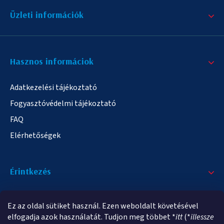
Üzleti információk
Hasznos informáciok
Adatkezelési tájékoztató
Fogyasztóvédelmi tájékoztató
FAQ
Elérhetőségek
Érintkezés
+36/20 378-2863
Ez az oldal sütiket használ. Ezen weboldalt követésével
info@elampa.hu
elfogadja azok használatát. Tudjon meg többet *
itt
(*
illessze