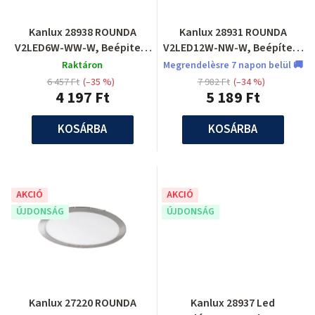
Kanlux 28938 ROUNDA
Kanlux 28931 ROUNDA
V2LED6W-WW-W, Beépitett
V2LED12W-NW-W, Beépített
lámpa
pontlámpa
Raktáron
Megrendelèsre 7 napon belül 🚚
6 457 Ft
(–35 %)
7 982 Ft
(–34 %)
4 197 Ft
5 189 Ft
KOSÁRBA
KOSÁRBA
AKCIÓ
AKCIÓ
ÚJDONSÁG
ÚJDONSÁG
Kanlux 27220 ROUNDA
Kanlux 28937 Led