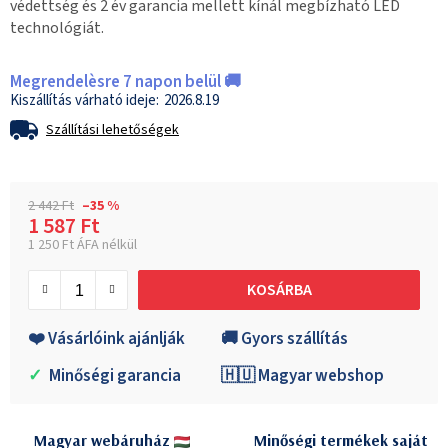
védettség és 2 év garancia mellett kínál megbízható LED
technológiát.
Megrendelèsre 7 napon belül 🚚
2026.8.19
Szállítási lehetőségek
2 442 Ft
–35 %
1 587 Ft
1 250 Ft ÁFA nélkül
Egységár:
KOSÁRBA
❤️ Vásárlóink ajánlják
🚚 Gyors szállítás
✓
Minőségi garancia
🇭🇺 Magyar webshop
Magyar webáruház
Minőségi termékek saját