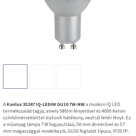
A
Kanlux 35247 IQ-LEDIM GU10 7W-NW
a modern IQ LED
termékcsalád tagja, amely 580lm fényerővel és 4000 Kelvin
színhőmérséklettel biztosít hatékony, neutrál fehér fényt. Ez
a műanyag lámpa 7 W fogyasztású, 50 mm átmérővel és 57
mm magassággal rendelkezik, GU10 foglalat típusa, IP20 IP-