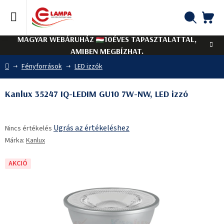
Ugrás
a
fő
KO
Keresés
tartalomhoz
MAGYAR WEBÁRUHÁZ
10ÉVES TAPASZTALATTAL,
AMIBEN MEGBÍZHAT.
Kezdőlap
Fényforrások
LED izzók
Kanlux 35247 IQ-LEDIM GU10 7W-NW, LED izzó
A
Ugrás az értékeléshez
Nincs értékelés
termék
Márka:
Kanlux
átlagos
értékelése
5-
AKCIÓ
ből
0,0
csillag.