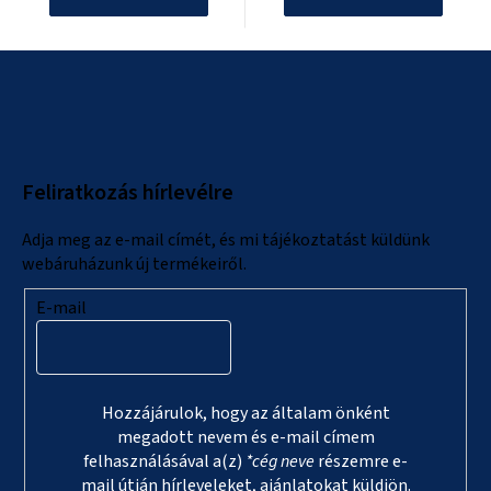
L
á
b
l
Feliratkozás hírlevélre
é
c
Adja meg az e-mail címét, és mi tájékoztatást küldünk
webáruházunk új termékeiről.
E-mail
Hozzájárulok, hogy az általam önként
megadott nevem és e-mail címem
felhasználásával a(z)
*cég neve
részemre e-
mail útján hírleveleket, ajánlatokat küldjön.