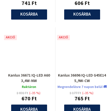
741 Ft
606 Ft
KOSÁRBA
KOSÁRBA
AKCIÓ
AKCIÓ
Kanlux 36671 IQ-LED A60
Kanlux 36696 IQ-LED G45E14
3,4W-NW
5,9W-CW
Raktáron
Megrendelèsre 7 napon belül 🚚
1 031 Ft
(–35 %)
1 177 Ft
(–35 %)
670 Ft
765 Ft
KOSÁRBA
KOSÁRBA