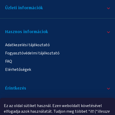
Üzleti információk
Hasznos informáciok
Adatkezelési tájékoztató
Fogyasztóvédelmi tájékoztató
FAQ
Elérhetőségek
Érintkezés
+36/20 378-2863
Ez az oldal sütiket használ. Ezen weboldalt követésével
info@elampa.hu
elfogadja azok használatát. Tudjon meg többet *
itt
(*
illessze