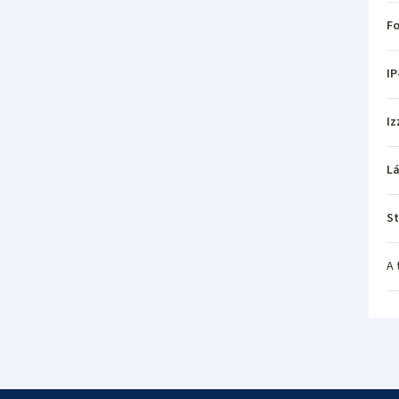
Fo
IP
Iz
L
St
A 