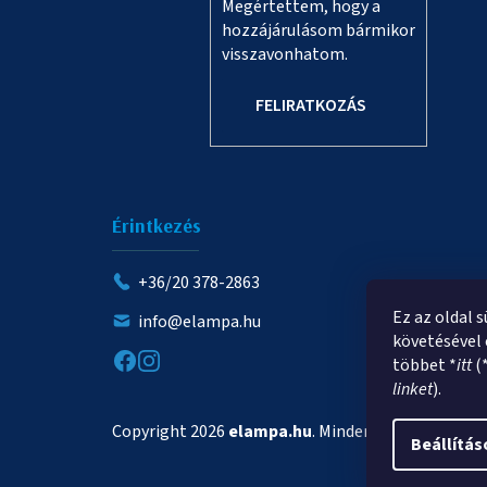
Megértettem, hogy a
hozzájárulásom bármikor
visszavonhatom.
FELIRATKOZÁS
Érintkezés
+36/20 378-2863
Ez az oldal 
info@elampa.hu
követésével 
többet *
itt
(
linket
).
Copyright 2026
elampa.hu
. Minden jog fenntartva.
Beállítás