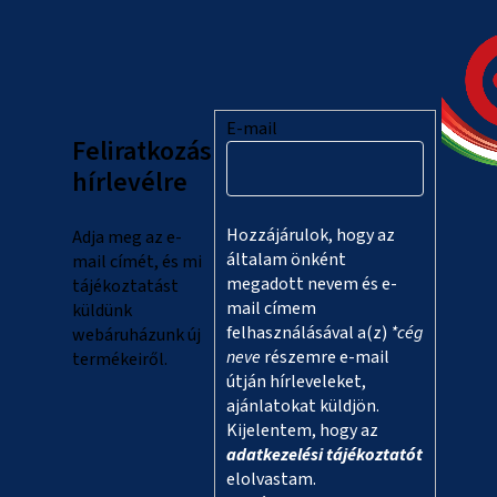
L
á
b
l
E-mail
Feliratkozás
é
hírlevélre
c
Hozzájárulok, hogy az
Adja meg az e-
általam önként
mail címét, és mi
megadott nevem és e-
tájékoztatást
mail címem
küldünk
felhasználásával a(z)
*cég
webáruházunk új
neve
részemre e-mail
termékeiről.
útján hírleveleket,
ajánlatokat küldjön.
Kijelentem, hogy az
adatkezelési tájékoztatót
elolvastam.