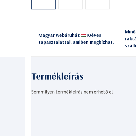
Minő
Magyar webáruház
10éves
rakt
tapasztalattal, amiben megbízhat.
száll
Semmilyen termékleírás nem érhető el