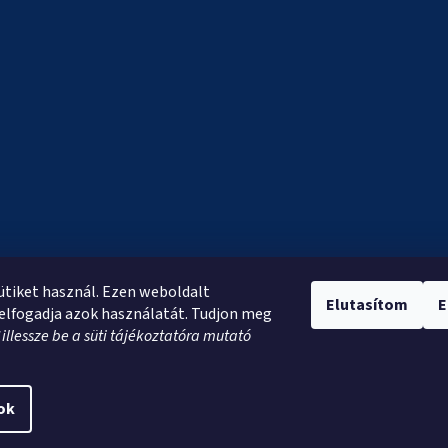
sütiket használ. Ezen weboldalt
Elutasítom
E
elfogadja azok használatát. Tudjon meg
*
illessze be a süti tájékoztatóra mutató
ok