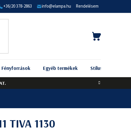
+36/20 378-2863
info@elampa.hu
Rendelésem
KOSÁR
Fényforrások
Egyéb termékek
Stílus szerint
AT.
11 TIVA 1130