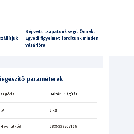
Képzett csapatunk segít Önnek.
zállítjuk
Egyedi figyelmet fordítunk minden
vásárlóra
iegészítő paraméterek
tegória
Beltéri világítás
ly
1 kg
N vonalkód
5905339707116