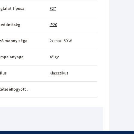
glalat típusa
E27
-védettség
IP20
zó mennyisége
2x max. 60 W
ámpa anyaga
tölgy
ílus
Klasszikus
tétel elfogyott…