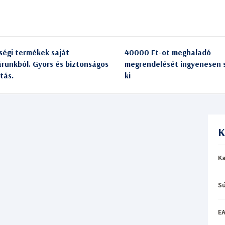
ségi termékek saját
40000 Ft-ot meghaladó
árunkból. Gyors és biztonságos
megrendelését ingyenesen s
itás.
ki
K
Ka
Sú
EA