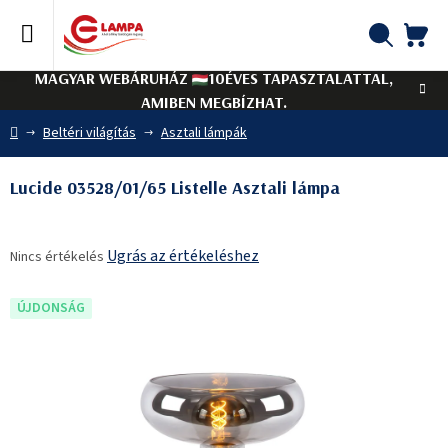
Ugrás
a
fő
KO
Keresés
tartalomhoz
MAGYAR WEBÁRUHÁZ
10ÉVES TAPASZTALATTAL,
AMIBEN MEGBÍZHAT.
Kezdőlap
Beltéri világítás
Asztali lámpák
Lucide 03528/01/65 Listelle Asztali lámpa
A
Ugrás az értékeléshez
Nincs értékelés
termék
átlagos
értékelése
ÚJDONSÁG
5-
ből
0,0
csillag.