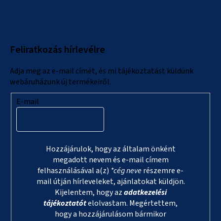
á
b
l
Feliratkozás hírlevélre
é
c
Adja meg az e-mail címét, és mi tájékoztatást küldünk
webáruházunk új termékeiről.
E-mail
Hozzájárulok, hogy az általam önként
megadott nevem és e-mail címem
felhasználásával a(z)
*cég neve
részemre e-
mail útján hírleveleket, ajánlatokat küldjön.
Kijelentem, hogy az
adatkezelési
tájékoztatót
elolvastam. Megértettem,
hogy a hozzájárulásom bármikor