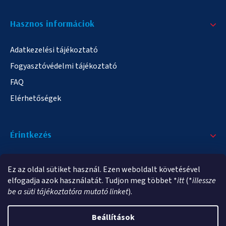
Hasznos informáciok
Adatkezelési tájékoztató
Fogyasztóvédelmi tájékoztató
FAQ
Elérhetőségek
Érintkezés
+36/20 378-2863
Ez az oldal sütiket használ. Ezen weboldalt követésével
info@elampa.hu
elfogadja azok használatát. Tudjon meg többet *
itt
(*
illessze
be a süti tájékoztatóra mutató linket
).
Beállítások
Copyright 2026
elampa.hu
. Minden jog fenntartva.