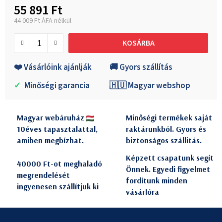
55 891 Ft
44 009 Ft ÁFA nélkül
Egységár:
KOSÁRBA
❤️ Vásárlóink ajánlják
🚚 Gyors szállítás
✓
Minőségi garancia
🇭🇺 Magyar webshop
Magyar webáruház
Minőségi termékek saját
10éves tapasztalattal,
raktárunkból. Gyors és
amiben megbízhat.
biztonságos szállitás.
Képzett csapatunk segít
40000 Ft-ot meghaladó
Önnek. Egyedi figyelmet
megrendelését
fordítunk minden
ingyenesen szállítjuk ki
vásárlóra
L