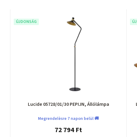
ÚJDONSÁG
Ú
Lucide 05728/01/30 PEPIJN, Állólámpa
Megrendelèsre 7 napon belül 🚚
72 794 Ft