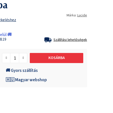
pa
Márka:
Lucide
ékeléshez
lül 🚚
8.19
Szállítási lehetőségek
KOSÁRBA
🚚 Gyors szállítás
🇭🇺 Magyar webshop