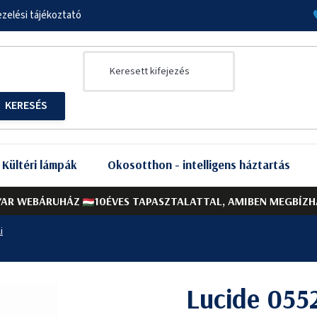
zelési tájékoztató
Kültéri lámpák
Okosotthon - intelligens háztartás
AR WEBÁRUHÁZ
10ÉVES TAPASZTALATTAL, AMIBEN MEGBÍZH
i
Lucide 055