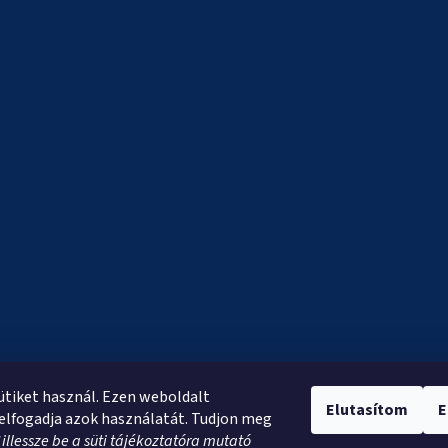
sütiket használ. Ezen weboldalt
Elutasítom
E
elfogadja azok használatát. Tudjon meg
*
illessze be a süti tájékoztatóra mutató