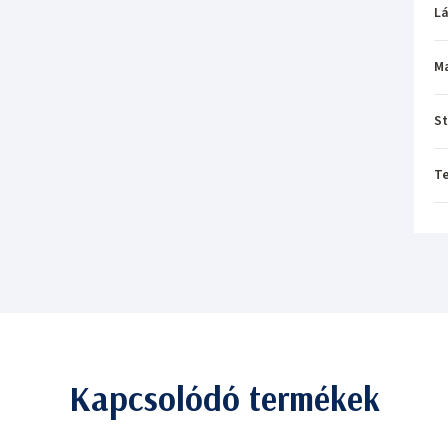
L
M
St
T
Kapcsolódó termékek