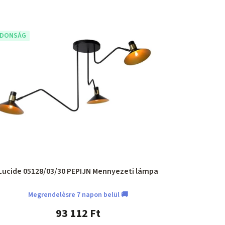
JDONSÁG
Lucide 05128/03/30 PEPIJN Mennyezeti lámpa
Megrendelèsre 7 napon belül 🚚
93 112 Ft