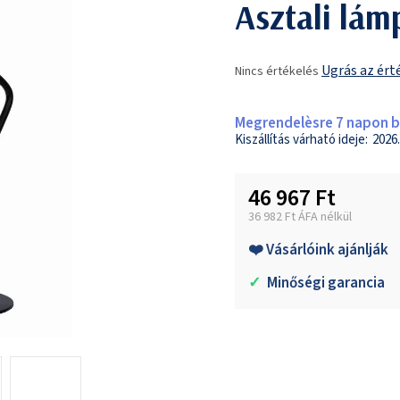
Asztali lám
A
Ugrás az ért
Nincs értékelés
termék
átlagos
értékelése
Megrendelèsre 7 napon be
5-
2026.
ből
0,0
46 967 Ft
csillag.
36 982 Ft ÁFA nélkül
Egységár:
❤️ Vásárlóink ajánlják
✓
Minőségi garancia