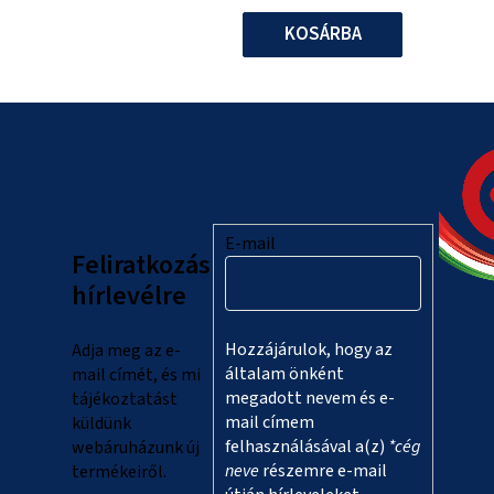
KOSÁRBA
L
á
b
l
E-mail
Feliratkozás
é
hírlevélre
c
Hozzájárulok, hogy az
Adja meg az e-
általam önként
mail címét, és mi
megadott nevem és e-
tájékoztatást
mail címem
küldünk
felhasználásával a(z)
*cég
webáruházunk új
neve
részemre e-mail
termékeiről.