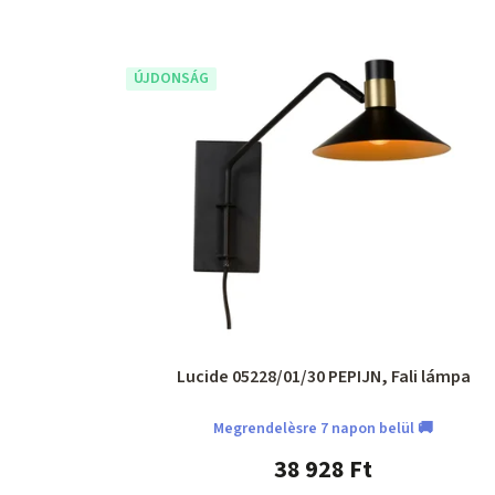
ÚJDONSÁG
Lucide 05228/01/30 PEPIJN, Fali lámpa
Megrendelèsre 7 napon belül 🚚
38 928 Ft