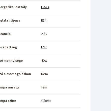
ergetikai osztály
E-A++
glalat típusa
E14
rancia
2 év
-védettség
IP20
zó mennyisége
40W
zó a csomagolásban
Nem
ámpa anyaga
fém
ámpa színe
fekete