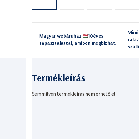
Minő
Magyar webáruház
10éves
rakt
tapasztalattal, amiben megbízhat.
száll
Semmilyen termékleírás nem érhető el