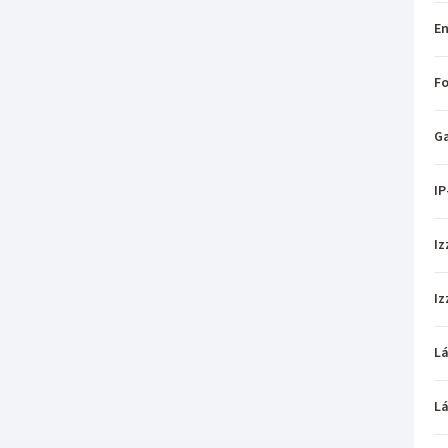
En
Fo
Ga
IP
Iz
Iz
L
L