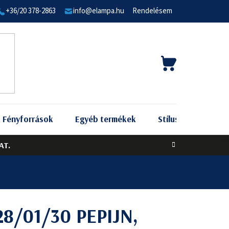
+36/20 378-2863
info@elampa.hu
Rendelésem
KOSÁR
Fényforrások
Egyéb termékek
Stílus szerint
AT.
28/01/30 PEPIJN,