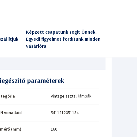
Képzett csapatunk segít Önnek.
zállítjuk
Egyedi figyelmet fordítunk minden
vásárlóra
iegészítő paraméterek
tegória
Vintage asztali lámpák
N vonalkód
5411212051134
tmérő (mm)
160