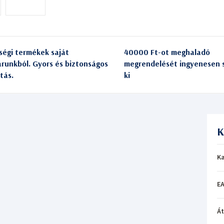
ségi termékek saját
40000 Ft-ot meghaladó
árunkból. Gyors és biztonságos
megrendelését ingyenesen s
itás.
ki
K
Ka
EA
Á