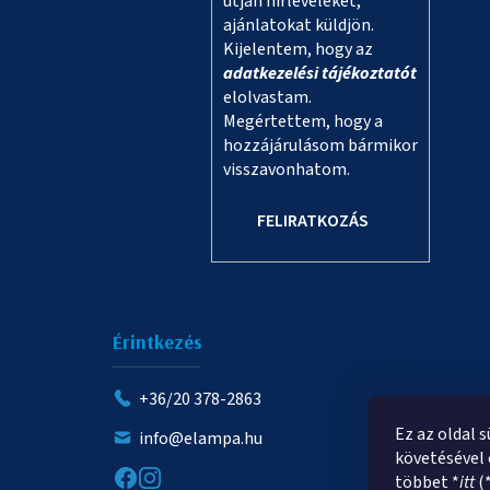
útján hírleveleket,
ajánlatokat küldjön.
Kijelentem, hogy az
adatkezelési tájékoztatót
elolvastam.
Megértettem, hogy a
hozzájárulásom bármikor
visszavonhatom.
FELIRATKOZÁS
Érintkezés
+36/20 378-2863
Ez az oldal 
info@elampa.hu
követésével 
többet *
itt
(