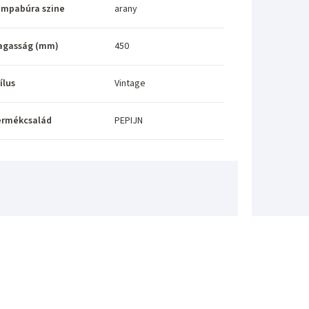
ámpabúra szine
arany
agasság (mm)
450
ílus
Vintage
ermékcsalád
PEPIJN