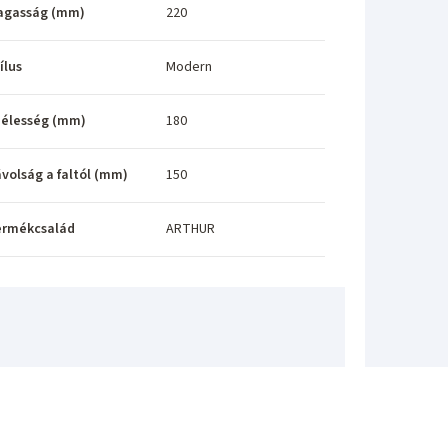
agasság (mm)
220
ílus
Modern
élesség (mm)
180
volság a faltól (mm)
150
ermékcsalád
ARTHUR