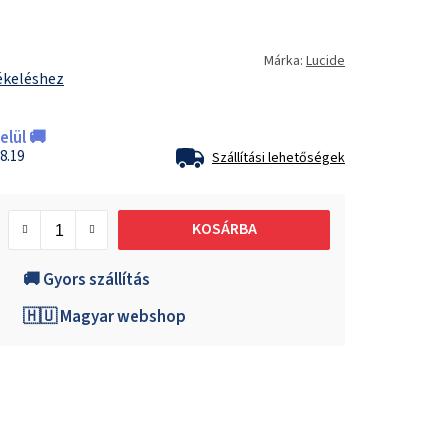
Márka:
Lucide
ékeléshez
lül 🚚
8.19
Szállítási lehetőségek
KOSÁRBA
🚚 Gyors szállítás
🇭🇺 Magyar webshop