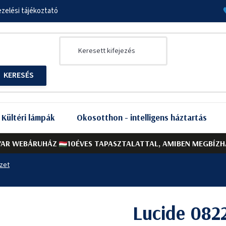
zelési tájékoztató
Kültéri lámpák
Okosotthon - intelligens háztartás
AR WEBÁRUHÁZ
10ÉVES TAPASZTALATTAL, AMIBEN MEGBÍZH
yzet
Lucide 08