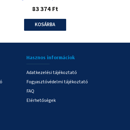
83 374 Ft
KOSÁRBA
Hasznos informáciok
Adatkezelési tájékoztató
ió
Fogyasztóvédelmi tájékoztató
FAQ
Elérhetőségek