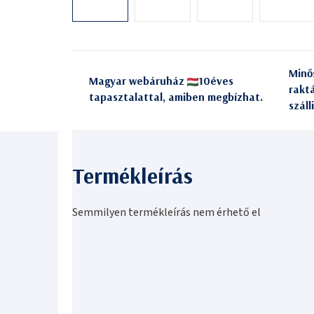
Minő
Magyar webáruház
10éves
rakt
tapasztalattal, amiben megbízhat.
száll
Semmilyen termékleírás nem érhető el