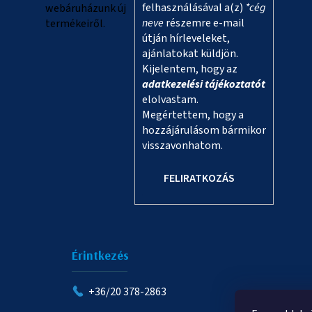
felhasználásával a(z)
*cég
webáruházunk új
neve
részemre e-mail
termékeiről.
útján hírleveleket,
ajánlatokat küldjön.
Kijelentem, hogy az
adatkezelési tájékoztatót
elolvastam.
Megértettem, hogy a
hozzájárulásom bármikor
visszavonhatom.
FELIRATKOZÁS
Érintkezés
+36/20 378-2863