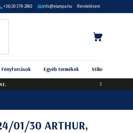
+36/20 378-2863
info@elampa.hu
Rendelésem
KOSÁR
Fényforrások
Egyéb termékek
Stílus szerint
AT.
224/01/30 ARTHUR,