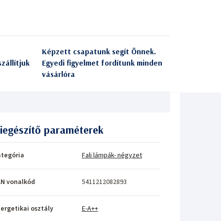
Képzett csapatunk segít Önnek.
zállítjuk
Egyedi figyelmet fordítunk minden
vásárlóra
iegészítő paraméterek
tegória
Fali lámpák- négyzet
N vonalkód
5411212082893
ergetikai osztály
E-A++