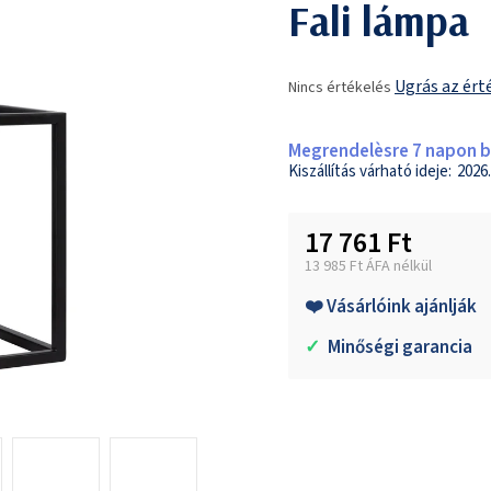
Fali lámpa
A
Ugrás az ért
Nincs értékelés
termék
átlagos
értékelése
Megrendelèsre 7 napon be
5-
2026.
ből
0,0
17 761 Ft
csillag.
13 985 Ft ÁFA nélkül
Egységár:
❤️ Vásárlóink ajánlják
✓
Minőségi garancia