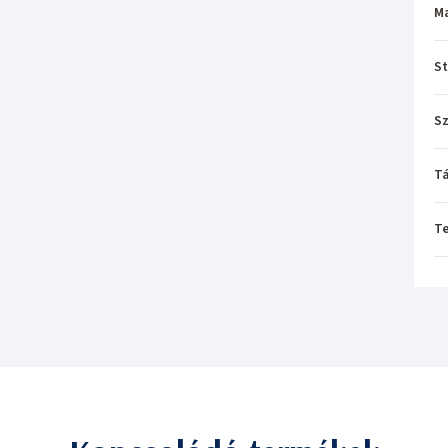
M
St
Sz
Tá
T