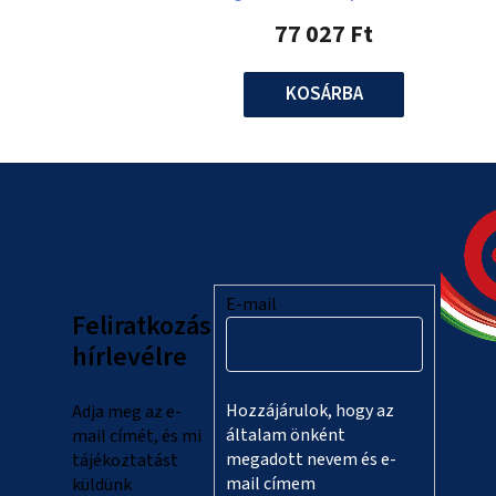
77 027 Ft
KOSÁRBA
L
á
b
l
E-mail
Feliratkozás
é
hírlevélre
c
Hozzájárulok, hogy az
Adja meg az e-
általam önként
mail címét, és mi
megadott nevem és e-
tájékoztatást
mail címem
küldünk