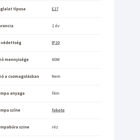
glalat típusa
E27
rancia
2 év
-védettség
IP20
zó mennyisége
60W
zó a csomagolásban
Nem
ámpa anyaga
fém
ámpa színe
fekete
ámpabúra szine
réz