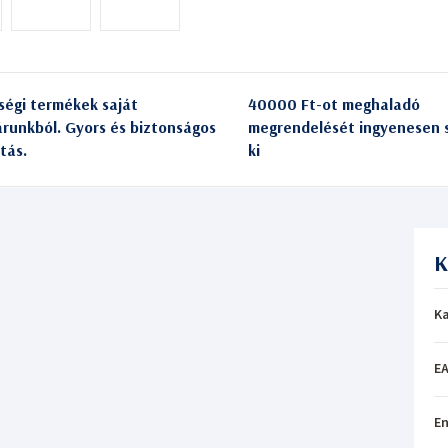
ségi termékek saját
40000 Ft-ot meghaladó
árunkból. Gyors és biztonságos
megrendelését ingyenesen s
itás.
ki
K
Ka
EA
En