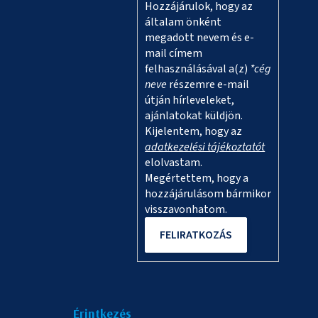
Hozzájárulok, hogy az
c
általam önként
megadott nevem és e-
mail címem
felhasználásával a(z)
*cég
neve
részemre e-mail
útján hírleveleket,
ajánlatokat küldjön.
Kijelentem, hogy az
adatkezelési tájékoztatót
elolvastam.
Megértettem, hogy a
hozzájárulásom bármikor
visszavonhatom.
FELIRATKOZÁS
Érintkezés