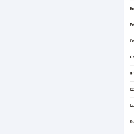
En
Fé
Fo
Ga
IP
Iz
Iz
Ke