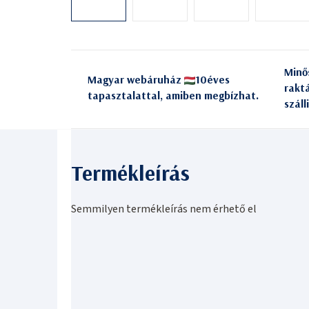
Minő
Magyar webáruház
10éves
rakt
tapasztalattal, amiben megbízhat.
száll
Semmilyen termékleírás nem érhető el