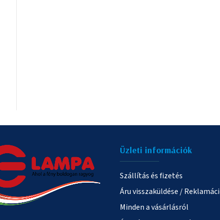
Üzleti információk
Szállítás és fizetés
Áru visszaküldése / Reklamác
Minden a vásárlásról