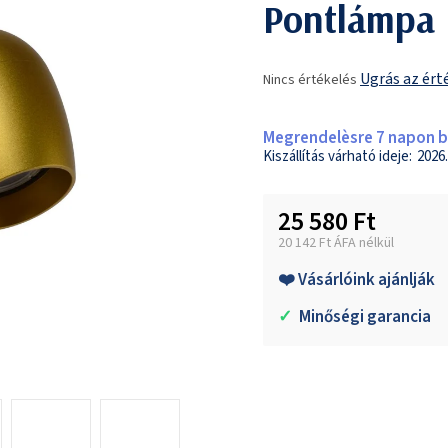
Pontlámpa
A
Ugrás az ért
Nincs értékelés
termék
átlagos
értékelése
Megrendelèsre 7 napon be
5-
2026.
ből
0,0
25 580 Ft
csillag.
20 142 Ft ÁFA nélkül
Egységár:
❤️ Vásárlóink ajánlják
✓
Minőségi garancia