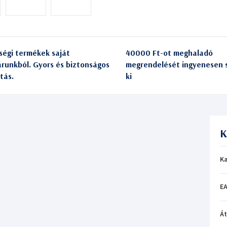
ségi termékek saját
40000 Ft-ot meghaladó
árunkból. Gyors és biztonságos
megrendelését ingyenesen s
itás.
ki
K
Ka
EA
Á