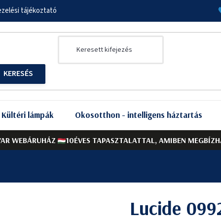
zelési tájékoztató
Kültéri lámpák
Okosotthon - intelligens háztartás
AR WEBÁRUHÁZ
10ÉVES TAPASZTALATTAL, AMIBEN MEGBÍZH
Lucide 09