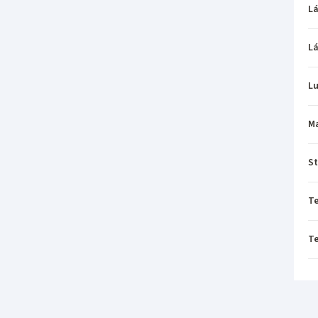
L
L
L
M
St
T
T