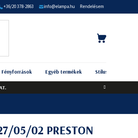
+36/20 378-2863
info@elampa.hu
Rendelésem
KOSÁR
Fényforrások
Egyéb termékek
Stílus szerint
AT.
927/05/02 PRESTON