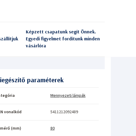
Képzett csapatunk segít Önnek.
zállítjuk
Egyedi figyelmet fordítunk minden
vásárlóra
iegészítő paraméterek
tegória
Mennyezeti lámpák
N vonalkód
5411212092489
tmérő (mm)
80