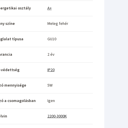
ergetikai osztály
A+
ny színe
Meleg fehér
glalat típusa
GU10
rancia
2 év
-védettség
IP20
zó mennyisége
5W
zó a csomagolásban
Igen
lvin
2200-3000K