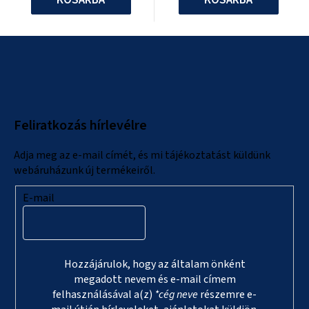
L
á
b
l
Feliratkozás hírlevélre
é
c
Adja meg az e-mail címét, és mi tájékoztatást küldünk
webáruházunk új termékeiről.
E-mail
Hozzájárulok, hogy az általam önként
megadott nevem és e-mail címem
felhasználásával a(z)
*cég neve
részemre e-