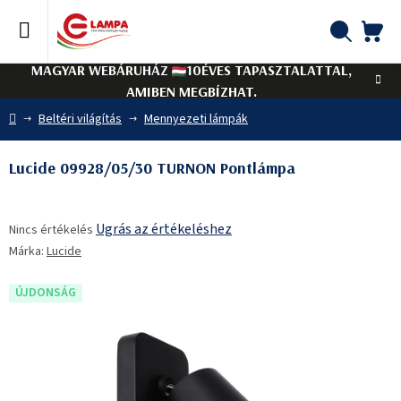
Ugrás
a
fő
KO
Keresés
tartalomhoz
MAGYAR WEBÁRUHÁZ
10ÉVES TAPASZTALATTAL,
AMIBEN MEGBÍZHAT.
Kezdőlap
Beltéri világítás
Mennyezeti lámpák
Lucide 09928/05/30 TURNON Pontlámpa
A
Ugrás az értékeléshez
Nincs értékelés
termék
Márka:
Lucide
átlagos
értékelése
5-
ÚJDONSÁG
ből
0,0
csillag.