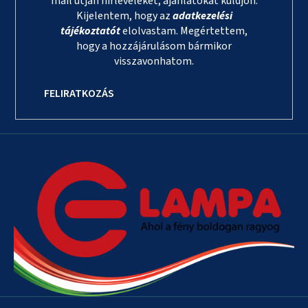
mail útján hírleveleket, ajánlatokat küldjön.
Kijelentem, hogy az
adatkezelési
tájékoztatót
elolvastam. Megértettem,
hogy a hozzájárulásom bármikor
visszavonhatom.
FELIRATKOZÁS