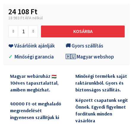
24 108 Ft
18 983 Ft ÁFA nélkül
Egységár:
KOSÁRBA
❤️ Vásárlóink ajánlják
🚚 Gyors szállítás
✓
Minőségi garancia
🇭🇺 Magyar webshop
Magyar webáruház
Minőségi termékek saját
10éves tapasztalattal,
raktárunkból. Gyors és
amiben megbízhat.
biztonságos szállitás.
Képzett csapatunk segít
40000 Ft-ot meghaladó
Önnek. Egyedi figyelmet
megrendelését
fordítunk minden
ingyenesen szállítjuk ki
vásárlóra