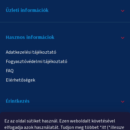
Üzleti információk
Hasznos informáciok
Adatkezelési tájékoztató
Fogyasztóvédelmi tájékoztató
FAQ
Elérhetőségek
Érintkezés
+36/20 378-2863
Ez az oldal sütiket használ. Ezen weboldalt követésével
info@elampa.hu
elfogadja azok használatát. Tudjon meg többet *
itt
(*
illessze