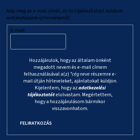
é
c
Adja meg az e-mail címét, és mi tájékoztatást küldünk
webáruházunk új termékeiről.
E-mail
Hozzájárulok, hogy az általam önként
megadott nevem és e-mail címem
felhasználásával a(z)
*cég neve
részemre e-
mail útján hírleveleket, ajánlatokat küldjön.
Kijelentem, hogy az
adatkezelési
tájékoztatót
elolvastam. Megértettem,
hogy a hozzájárulásom bármikor
visszavonhatom.
FELIRATKOZÁS