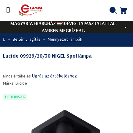
Ugrás
a
fő
KO
Keresés
tartalomhoz
MAGYAR WEBÁRUHÁZ
10ÉVES TAPASZTALATTAL,
AMIBEN MEGBÍZHAT.
Kezdőlap
Beltéri világítás
Mennyezeti lámpák
Lucide 09929/20/30 NIGEL Spotlámpa
A
Ugrás az értékeléshez
Nincs értékelés
termék
Márka:
Lucide
átlagos
értékelése
5-
ÚJDONSÁG
ből
0,0
csillag.