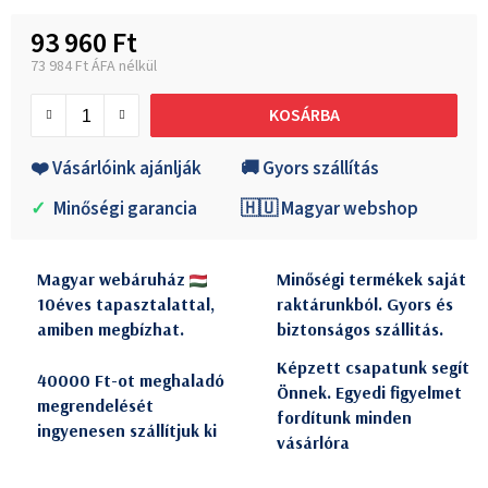
93 960 Ft
73 984 Ft ÁFA nélkül
Egységár:
KOSÁRBA
❤️ Vásárlóink ajánlják
🚚 Gyors szállítás
✓
Minőségi garancia
🇭🇺 Magyar webshop
Magyar webáruház
Minőségi termékek saját
10éves tapasztalattal,
raktárunkból. Gyors és
amiben megbízhat.
biztonságos szállitás.
Képzett csapatunk segít
40000 Ft-ot meghaladó
Önnek. Egyedi figyelmet
megrendelését
fordítunk minden
ingyenesen szállítjuk ki
vásárlóra