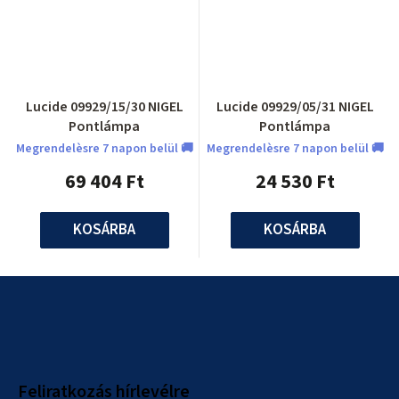
Lucide 09929/15/30 NIGEL
Lucide 09929/05/31 NIGEL
Pontlámpa
Pontlámpa
Megrendelèsre 7 napon belül 🚚
Megrendelèsre 7 napon belül 🚚
69 404 Ft
24 530 Ft
KOSÁRBA
KOSÁRBA
L
á
b
l
Feliratkozás hírlevélre