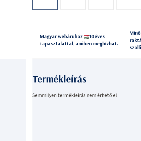
Minő
Magyar webáruház
10éves
rakt
tapasztalattal, amiben megbízhat.
száll
Semmilyen termékleírás nem érhető el