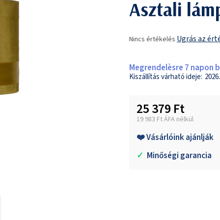
Asztali lám
A
Ugrás az ért
Nincs értékelés
termék
átlagos
értékelése
Megrendelèsre 7 napon be
5-
2026.
ből
0,0
25 379 Ft
csillag.
19 983 Ft ÁFA nélkül
Egységár:
❤️ Vásárlóink ajánlják
✓
Minőségi garancia