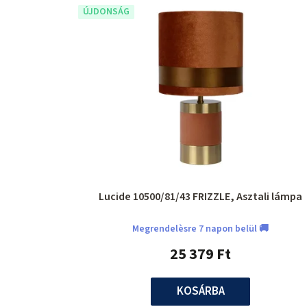
ÚJDONSÁG
Lucide 10500/81/43 FRIZZLE, Asztali lámpa
Megrendelèsre 7 napon belül 🚚
25 379 Ft
KOSÁRBA