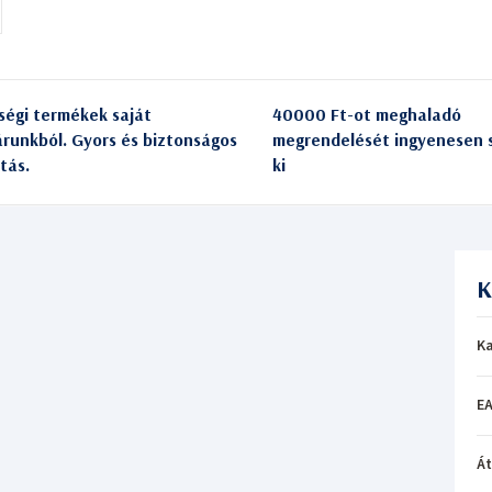
ségi termékek saját
40000 Ft-ot meghaladó
árunkból. Gyors és biztonságos
megrendelését ingyenesen s
itás.
ki
K
Ka
EA
Á