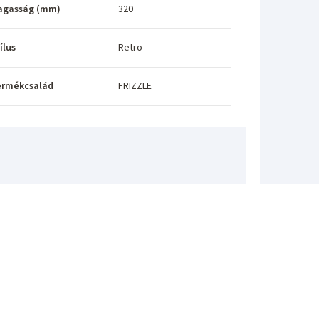
agasság (mm)
320
ílus
Retro
ermékcsalád
FRIZZLE