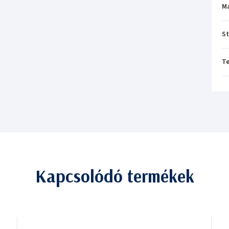
M
St
T
Kapcsolódó termékek