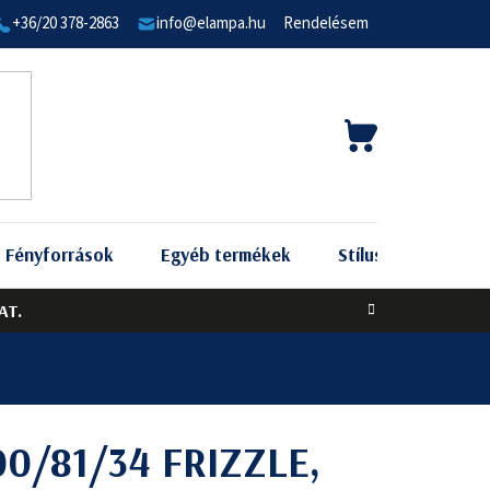
+36/20 378-2863
info@elampa.hu
Rendelésem
KOSÁR
Fényforrások
Egyéb termékek
Stílus szerint
AT.
00/81/34 FRIZZLE,