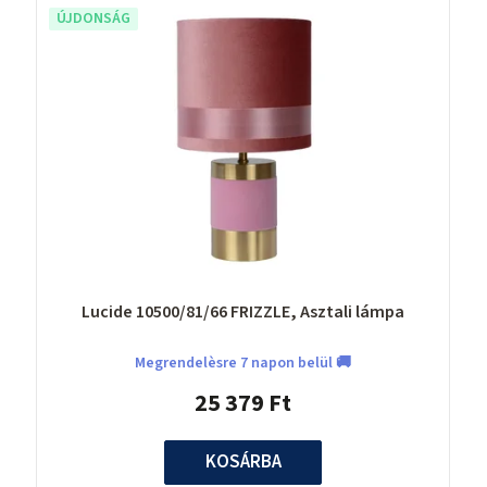
ÚJDONSÁG
Lucide 10500/81/66 FRIZZLE, Asztali lámpa
Megrendelèsre 7 napon belül 🚚
25 379 Ft
KOSÁRBA