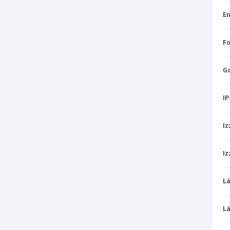
En
Fo
Ga
IP
Iz
Iz
L
L