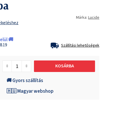
pa
Márka:
Lucide
ékeléshez
lül 🚚
8.19
Szállítási lehetőségek
KOSÁRBA
🚚 Gyors szállítás
🇭🇺 Magyar webshop