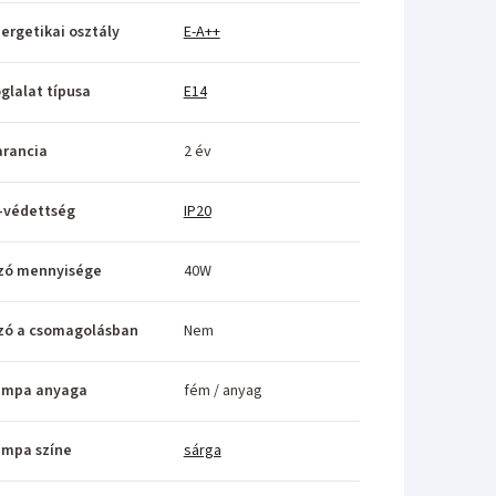
ergetikai osztály
E-A++
glalat típusa
E14
rancia
2 év
-védettség
IP20
zó mennyisége
40W
zó a csomagolásban
Nem
ámpa anyaga
fém / anyag
ámpa színe
sárga