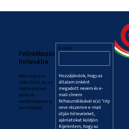
L
á
b
l
E-mail
Feliratkozás
é
hírlevélre
c
Hozzájárulok, hogy az
Adja meg az e-
általam önként
mail címét, és mi
megadott nevem és e-
tájékoztatást
mail címem
küldünk
felhasználásával a(z)
*cég
webáruházunk új
neve
részemre e-mail
termékeiről.
útján hírleveleket,
ajánlatokat küldjön.
Kijelentem, hogy az