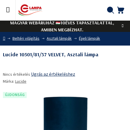
Ugrás
a
fő
KO
Keresés
tartalomhoz
MAGYAR WEBÁRUHÁZ
10ÉVES TAPASZTALATTAL,
AMIBEN MEGBÍZHAT.
Kezdőlap
Beltéri világítás
Asztali lámpák
Éjjeli lámpák
Lucide 10501/81/37 VELVET, Asztali lámpa
A
Ugrás az értékeléshez
Nincs értékelés
termék
Márka:
Lucide
átlagos
értékelése
5-
ÚJDONSÁG
ből
0,0
csillag.