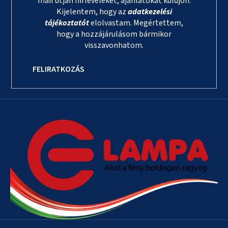
mail útján hírleveleket, ajánlatokat küldjön.
Kijelentem, hogy az
adatkezelési
tájékoztatót
elolvastam. Megértettem,
hogy a hozzájárulásom bármikor
visszavonhatom.
FELIRATKOZÁS