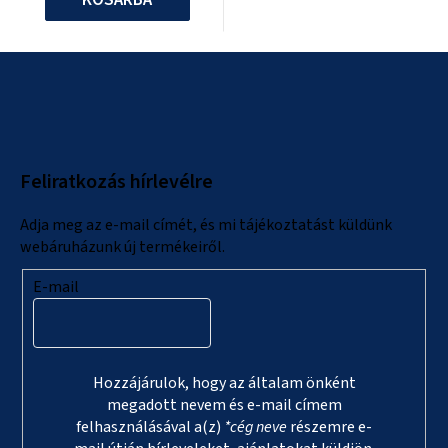
L
á
b
l
Feliratkozás hírlevélre
é
c
Adja meg az e-mail címét, és mi tájékoztatást küldünk
webáruházunk új termékeiről.
E-mail
Hozzájárulok, hogy az általam önként
megadott nevem és e-mail címem
felhasználásával a(z)
*cég neve
részemre e-