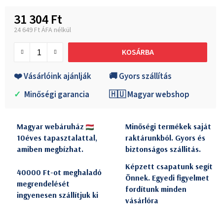
31 304 Ft
24 649 Ft ÁFA nélkül
Egységár:
KOSÁRBA
❤️ Vásárlóink ajánlják
🚚 Gyors szállítás
✓
Minőségi garancia
🇭🇺 Magyar webshop
Magyar webáruház
Minőségi termékek saját
10éves tapasztalattal,
raktárunkból. Gyors és
amiben megbízhat.
biztonságos szállitás.
Képzett csapatunk segít
40000 Ft-ot meghaladó
Önnek. Egyedi figyelmet
megrendelését
fordítunk minden
ingyenesen szállítjuk ki
vásárlóra