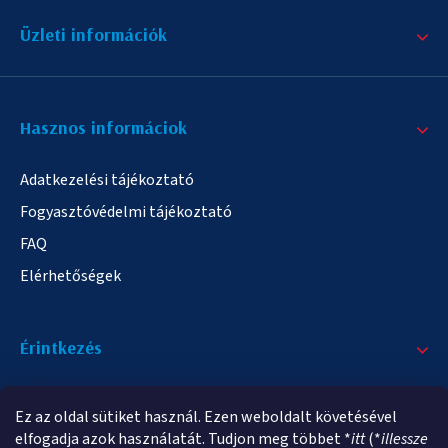
Üzleti információk
Hasznos informáciok
Adatkezelési tájékoztató
Fogyasztóvédelmi tájékoztató
FAQ
Elérhetőségek
Érintkezés
+36/20 378-2863
Ez az oldal sütiket használ. Ezen weboldalt követésével
info@elampa.hu
elfogadja azok használatát. Tudjon meg többet *
itt
(*
illessze