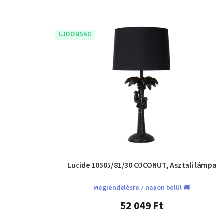
ÚJDONSÁG
Lucide 10505/81/30 COCONUT, Asztali lámpa
Megrendelèsre 7 napon belül 🚚
52 049 Ft