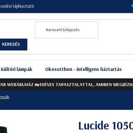
zelési tájékoztató
Kültéri lámpák
Okosotthon - intelligens háztartás
AR WEBÁRUHÁZ
10ÉVES TAPASZTALATTAL, AMIBEN MEGBÍZH
ámpák
Lucide 105