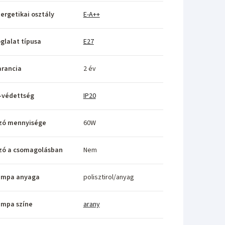
ergetikai osztály
E-A++
glalat típusa
E27
rancia
2 év
-védettség
IP20
zó mennyisége
60W
zó a csomagolásban
Nem
ámpa anyaga
polisztirol/anyag
ámpa színe
arany