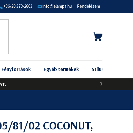
+36/20 378-2863
info@elampa.hu
Rendelésem
KOSÁR
Fényforrások
Egyéb termékek
Stílus szerint
AT.
05/81/02 COCONUT,