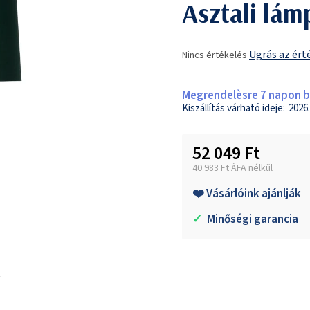
Asztali lám
A
Ugrás az ért
Nincs értékelés
termék
átlagos
értékelése
Megrendelèsre 7 napon be
5-
2026.
ből
0,0
52 049 Ft
csillag.
40 983 Ft ÁFA nélkül
Egységár:
❤️ Vásárlóink ajánlják
✓
Minőségi garancia