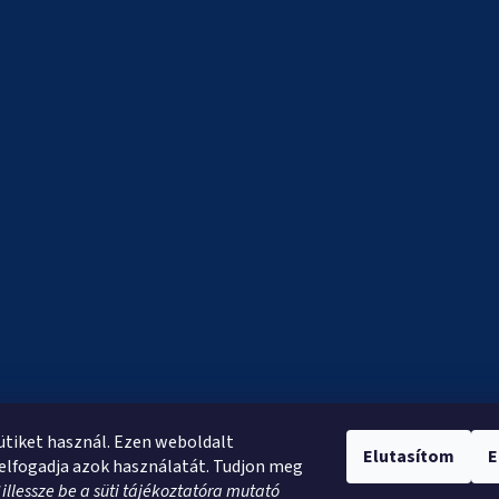
sütiket használ. Ezen weboldalt
Elutasítom
E
elfogadja azok használatát. Tudjon meg
*
illessze be a süti tájékoztatóra mutató