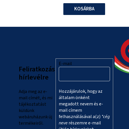
KOSÁRBA
L
á
b
l
E-mail
Feliratkozás
é
hírlevélre
c
Hozzájárulok, hogy az
Adja meg az e-
általam önként
mail címét, és mi
megadott nevem és e-
tájékoztatást
mail címem
küldünk
felhasználásával a(z)
*cég
webáruházunk új
neve
részemre e-mail
termékeiről.