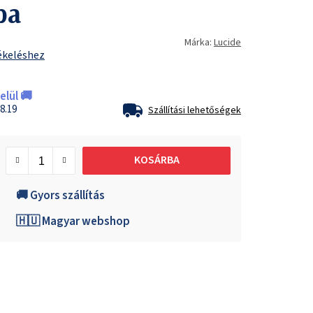
pa
Márka:
Lucide
ékeléshez
lül 🚚
8.19
Szállítási lehetőségek
KOSÁRBA
🚚 Gyors szállítás
🇭🇺 Magyar webshop