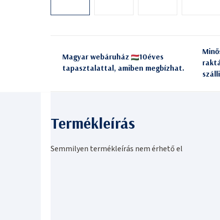
Minő
Magyar webáruház
10éves
rakt
tapasztalattal, amiben megbízhat.
száll
Semmilyen termékleírás nem érhető el