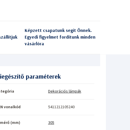
Képzett csapatunk segít Önnek.
zállítjuk
Egyedi figyelmet fordítunk minden
vásárlóra
iegészítő paraméterek
tegória
Dekorációs lámpák
N vonalkód
5411212105240
tmérő (mm)
305