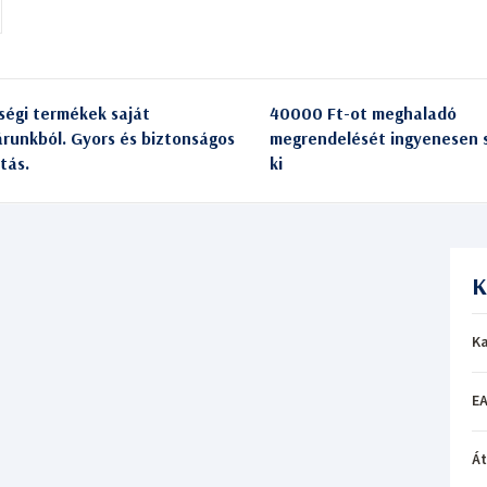
ségi termékek saját
40000 Ft-ot meghaladó
árunkból. Gyors és biztonságos
megrendelését ingyenesen s
itás.
ki
K
Ka
EA
Á