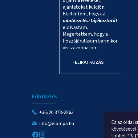
útján hírleveleket,
ajánlatokat küldjön.
Kijelentem, hogy az
adatkezelési tájékoztatót
elolvastam.
Megértettem, hogy a
hozzájárulásom bármikor
visszavonhatom.
FELIRATKOZÁS
Érintkezés
+36/20 378-2863
Ez az oldal 
info@elampa.hu
követésével 
többet *
itt
(