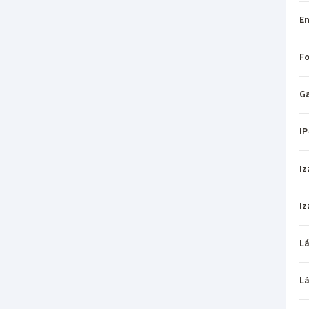
En
Fo
Ga
IP
Iz
Iz
L
L