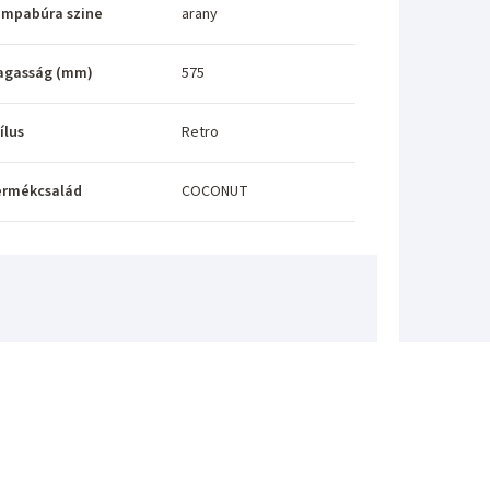
ámpabúra szine
arany
agasság (mm)
575
ílus
Retro
ermékcsalád
COCONUT