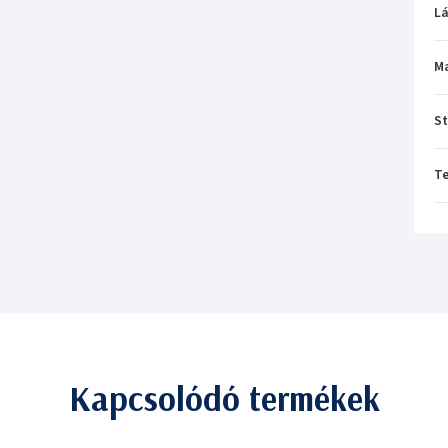
L
M
St
T
Kapcsolódó termékek