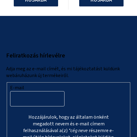
L
á
b
l
Feliratkozás hírlevélre
é
c
Adja meg az e-mail címét, és mi tájékoztatást küldünk
webáruházunk új termékeiről.
E-mail
Hozzájárulok, hogy az általam önként
megadott nevem és e-mail címem
felhasználásával a(z)
*cég neve
részemre e-