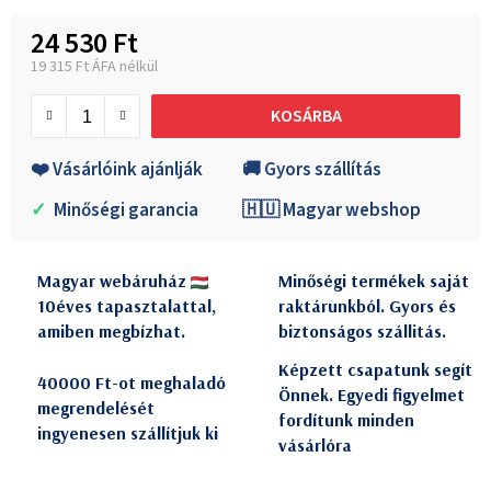
24 530 Ft
19 315 Ft ÁFA nélkül
Egységár:
KOSÁRBA
❤️ Vásárlóink ajánlják
🚚 Gyors szállítás
✓
Minőségi garancia
🇭🇺 Magyar webshop
Magyar webáruház
Minőségi termékek saját
10éves tapasztalattal,
raktárunkból. Gyors és
amiben megbízhat.
biztonságos szállitás.
Képzett csapatunk segít
40000 Ft-ot meghaladó
Önnek. Egyedi figyelmet
megrendelését
fordítunk minden
ingyenesen szállítjuk ki
vásárlóra