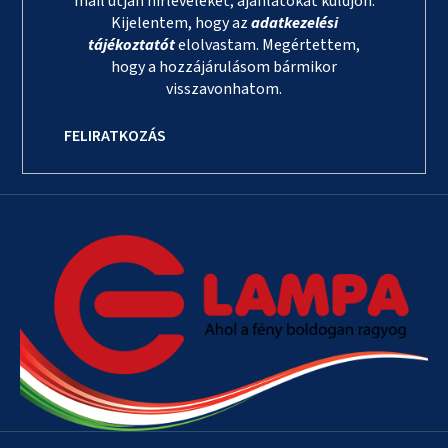
mail útján hírleveleket, ajánlatokat küldjön.
Kijelentem, hogy az
adatkezelési
tájékoztatót
elolvastam. Megértettem,
hogy a hozzájárulásom bármikor
visszavonhatom.
FELIRATKOZÁS