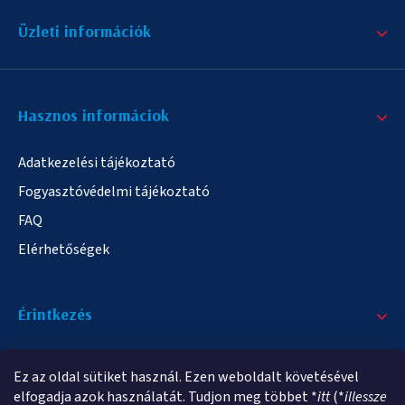
Üzleti információk
Hasznos informáciok
Adatkezelési tájékoztató
Fogyasztóvédelmi tájékoztató
FAQ
Elérhetőségek
Érintkezés
+36/20 378-2863
Ez az oldal sütiket használ. Ezen weboldalt követésével
info@elampa.hu
elfogadja azok használatát. Tudjon meg többet *
itt
(*
illessze