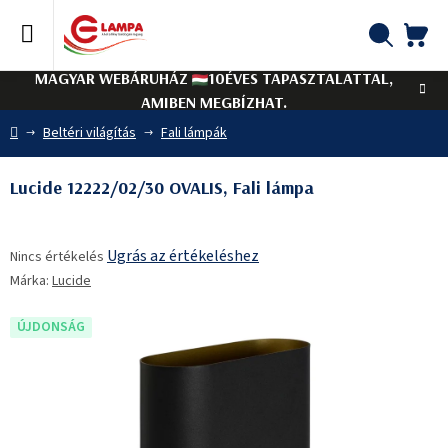
Ugrás
a
fő
KO
Keresés
tartalomhoz
MAGYAR WEBÁRUHÁZ
10ÉVES TAPASZTALATTAL,
AMIBEN MEGBÍZHAT.
Kezdőlap
Beltéri világítás
Fali lámpák
Lucide 12222/02/30 OVALIS, Fali lámpa
A
Ugrás az értékeléshez
Nincs értékelés
termék
Márka:
Lucide
átlagos
értékelése
5-
ÚJDONSÁG
ből
0,0
csillag.