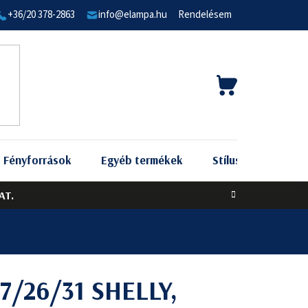
+36/20 378-2863
info@elampa.hu
Rendelésem
KOSÁR
Fényforrások
Egyéb termékek
Stílus szerint
AT.
27/26/31 SHELLY,