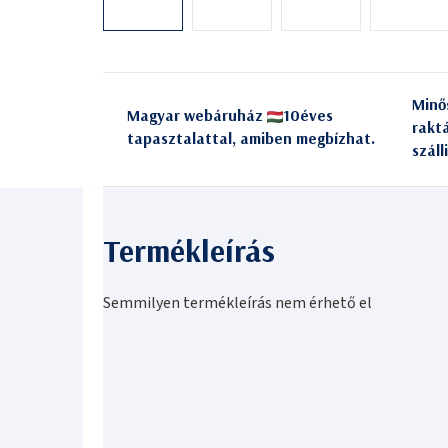
Minő
Magyar webáruház
10éves
rakt
tapasztalattal, amiben megbízhat.
száll
Semmilyen termékleírás nem érhető el