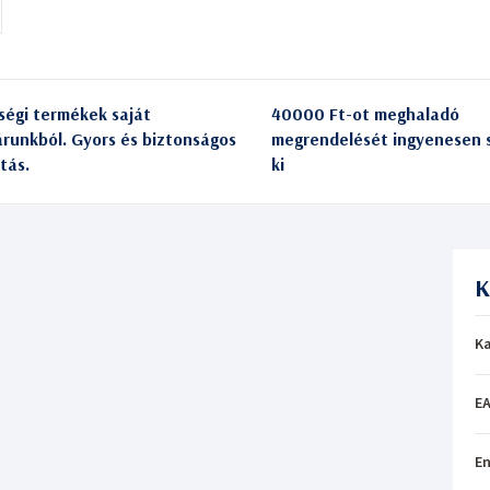
ségi termékek saját
40000 Ft-ot meghaladó
árunkból. Gyors és biztonságos
megrendelését ingyenesen s
itás.
ki
K
Ka
EA
En