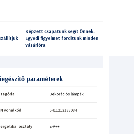
Képzett csapatunk segít Önnek.
zállítjuk
Egyedi figyelmet fordítunk minden
vásárlóra
iegészítő paraméterek
tegória
Dekorációs lámpák
N vonalkód
5411212133984
ergetikai osztály
E-A++