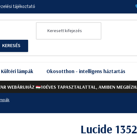
zelési tájékoztató
Kültéri lámpák
Okosotthon - intelligens háztartás
AR WEBÁRUHÁZ
10ÉVES TAPASZTALATTAL, AMIBEN MEGBÍZH
ámpák
Lucide 135