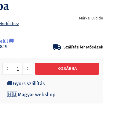
pa
Márka:
Lucide
ékeléshez
lül 🚚
8.19
Szállítási lehetőségek
KOSÁRBA
🚚 Gyors szállítás
🇭🇺 Magyar webshop