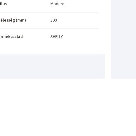
ílus
Modern
élesség (mm)
300
ermékcsalád
SHELLY