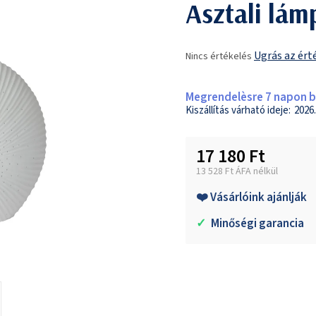
Asztali lám
A
Ugrás az ért
Nincs értékelés
termék
átlagos
értékelése
Megrendelèsre 7 napon be
5-
2026.
ből
0,0
17 180 Ft
csillag.
13 528 Ft ÁFA nélkül
Egységár:
❤️ Vásárlóink ajánlják
✓
Minőségi garancia