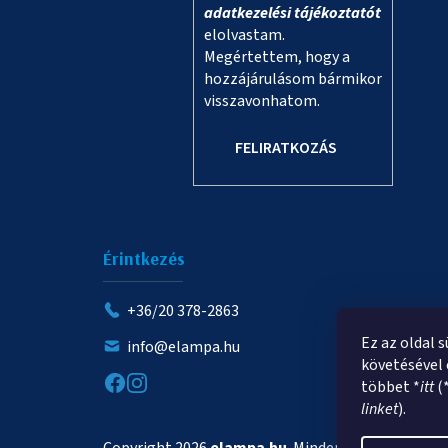
adatkezelési tájékoztatót
elolvastam.
Megértettem, hogy a
hozzájárulásom bármikor
visszavonhatom.
FELIRATKOZÁS
Érintkezés
+36/20 378-2863
Ez az oldal 
info@elampa.hu
követésével 
többet *
itt
(
linket
).