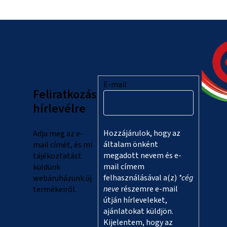
L
á
b
l
E-mail
Feliratkozás
é
hírlevélre
c
Hozzájárulok, hogy az
Adja meg az e-
általam önként
mail címét, és mi
megadott nevem és e-
tájékoztatást
mail címem
küldünk
felhasználásával a(z)
*cég
webáruházunk új
neve
részemre e-mail
termékeiről.
útján hírleveleket,
ajánlatokat küldjön.
Kijelentem, hogy az