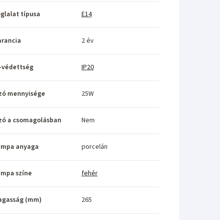
glalat típusa
E14
rancia
2 év
-védettség
IP20
zó mennyisége
25W
zó a csomagolásban
Nem
ámpa anyaga
porcelán
ámpa színe
fehér
agasság (mm)
265