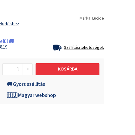
Márka:
Lucide
ékeléshez
lül 🚚
8.19
Szállítási lehetőségek
KOSÁRBA
🚚 Gyors szállítás
🇭🇺 Magyar webshop