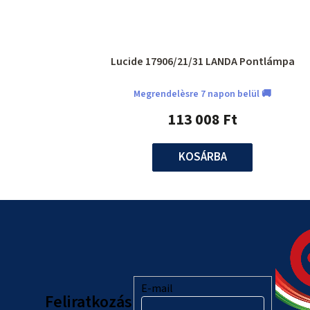
Lucide 17906/21/31 LANDA Pontlámpa
Megrendelèsre 7 napon belül 🚚
113 008 Ft
KOSÁRBA
L
á
b
l
E-mail
Feliratkozás