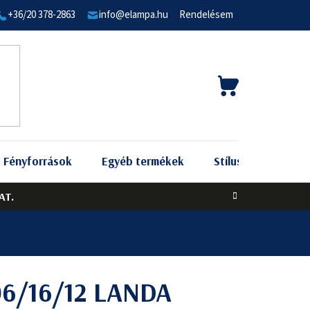
+36/20 378-2863
info@elampa.hu
Rendelésem
KOSÁR
Fényforrások
Egyéb termékek
Stílus szerint
AT.
06/16/12 LANDA