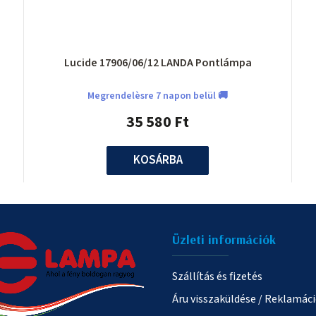
Lucide 17906/06/12 LANDA Pontlámpa
Megrendelèsre 7 napon belül 🚚
35 580 Ft
KOSÁRBA
Üzleti információk
Szállítás és fizetés
Áru visszaküldése / Reklamác