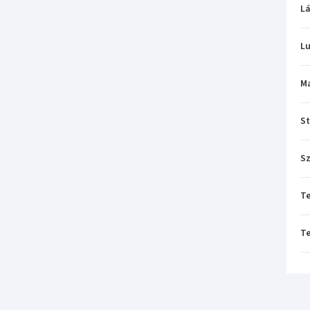
L
L
M
St
Sz
T
T