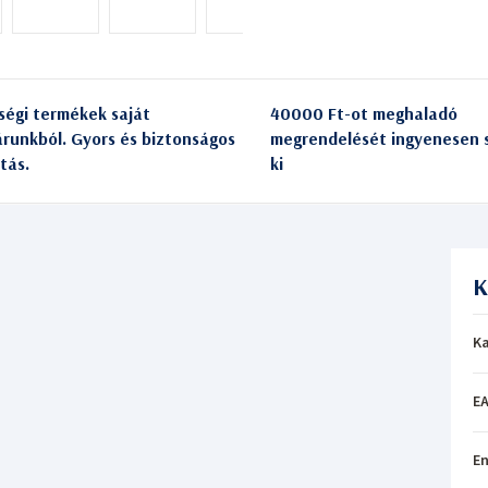
ségi termékek saját
40000 Ft-ot meghaladó
árunkból. Gyors és biztonságos
megrendelését ingyenesen s
itás.
ki
K
Ka
EA
En