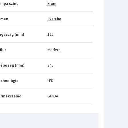
ámpa színe
króm
umen
3x320lm
agasság (mm)
125
ílus
Modern
élesség (mm)
345
echnológia
LED
ermékcsalád
LANDA