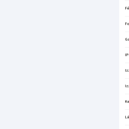
Fé
Fo
Ga
IP
Iz
Iz
Ke
L