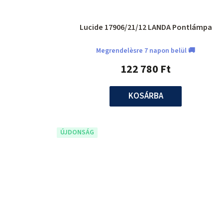
Lucide 17906/21/12 LANDA Pontlámpa
Megrendelèsre 7 napon belül 🚚
122 780 Ft
KOSÁRBA
ÚJDONSÁG