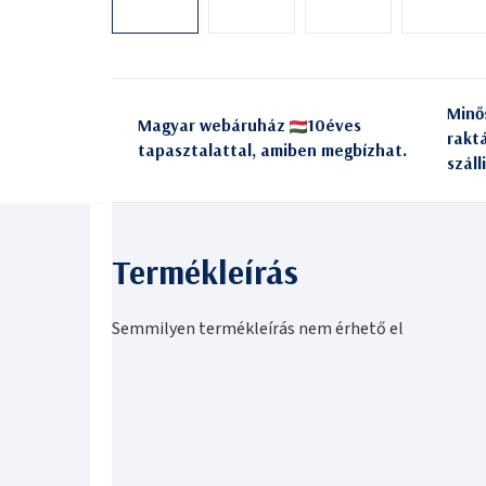
Minő
Magyar webáruház
10éves
rakt
tapasztalattal, amiben megbízhat.
száll
Semmilyen termékleírás nem érhető el