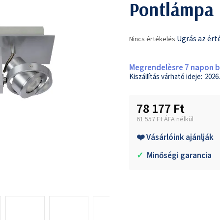
Pontlámpa
A
Ugrás az ért
Nincs értékelés
termék
átlagos
értékelése
Megrendelèsre 7 napon be
5-
2026.
ből
0,0
78 177 Ft
csillag.
61 557 Ft ÁFA nélkül
Egységár:
❤️ Vásárlóink ajánlják
✓
Minőségi garancia