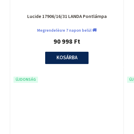
Lucide 17906/16/31 LANDA Pontlámpa
Megrendelèsre 7 napon belül 🚚
90 998 Ft
KOSÁRBA
ÚJDONSÁG
Ú