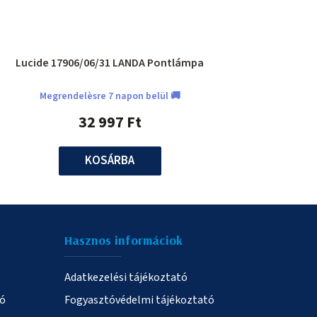
Lucide 17906/06/31 LANDA Pontlámpa
Megrendelèsre 7 napon belül 🚚
32 997 Ft
KOSÁRBA
Hasznos informáciok
Adatkezelési tájékoztató
ió
Fogyasztóvédelmi tájékoztató