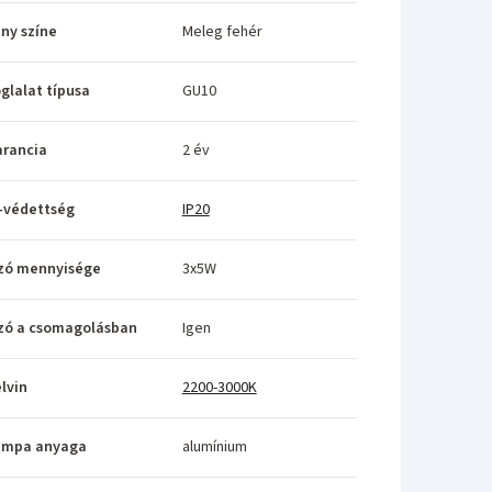
ny színe
Meleg fehér
glalat típusa
GU10
rancia
2 év
-védettség
IP20
zó mennyisége
3x5W
zó a csomagolásban
Igen
lvin
2200-3000K
ámpa anyaga
alumínium