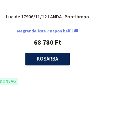
Lucide 17906/11/12 LANDA, Pontlámpa
Megrendelèsre 7 napon belül 🚚
68 780 Ft
KOSÁRBA
JDONSÁG