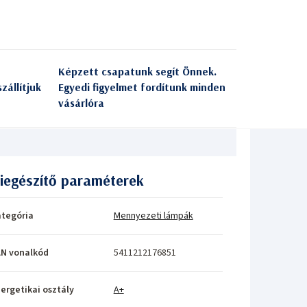
Képzett csapatunk segít Önnek.
zállítjuk
Egyedi figyelmet fordítunk minden
vásárlóra
iegészítő paraméterek
tegória
Mennyezeti lámpák
N vonalkód
5411212176851
ergetikai osztály
A+