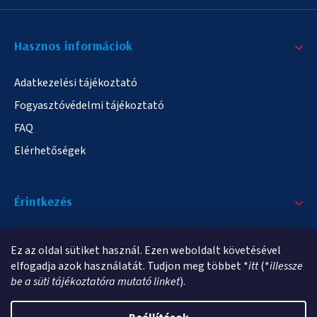
Hasznos informáciok
Adatkezelési tájékoztató
Fogyasztóvédelmi tájékoztató
FAQ
Elérhetőségek
Érintkezés
+36/20 378-2863
Ez az oldal sütiket használ. Ezen weboldalt követésével
info@elampa.hu
elfogadja azok használatát. Tudjon meg többet *
itt
(*
illessze
be a süti tájékoztatóra mutató linket
).