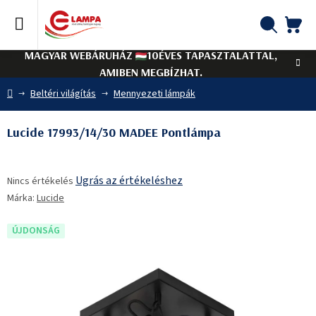
Ugrás
a
fő
KO
Keresés
tartalomhoz
MAGYAR WEBÁRUHÁZ
10ÉVES TAPASZTALATTAL,
AMIBEN MEGBÍZHAT.
Kezdőlap
Beltéri világítás
Mennyezeti lámpák
Lucide 17993/14/30 MADEE Pontlámpa
A
Ugrás az értékeléshez
Nincs értékelés
termék
Márka:
Lucide
átlagos
értékelése
5-
ÚJDONSÁG
ből
0,0
csillag.