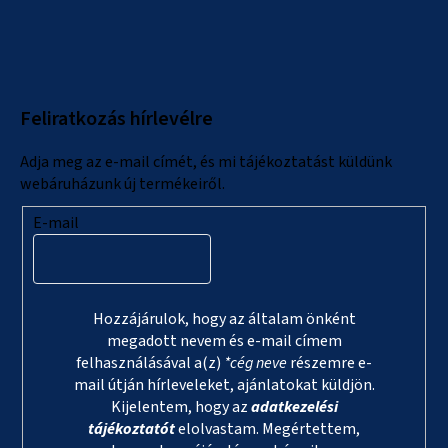
L
á
b
l
Feliratkozás hírlevélre
é
c
Adja meg az e-mail címét, és mi tájékoztatást küldünk
webáruházunk új termékeiről.
E-mail
Hozzájárulok, hogy az általam önként
megadott nevem és e-mail címem
felhasználásával a(z)
*cég neve
részemre e-
mail útján hírleveleket, ajánlatokat küldjön.
Kijelentem, hogy az
adatkezelési
tájékoztatót
elolvastam. Megértettem,