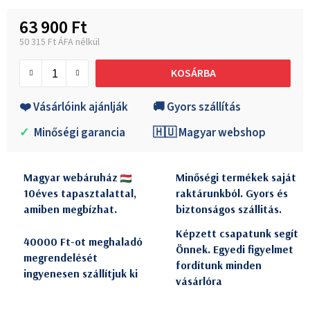
63 900 Ft
50 315 Ft ÁFA nélkül
Egységár:
KOSÁRBA
❤️ Vásárlóink ajánlják
🚚 Gyors szállítás
✓
Minőségi garancia
🇭🇺 Magyar webshop
Magyar webáruház
Minőségi termékek saját
10éves tapasztalattal,
raktárunkból. Gyors és
amiben megbízhat.
biztonságos szállitás.
Képzett csapatunk segít
40000 Ft-ot meghaladó
Önnek. Egyedi figyelmet
megrendelését
fordítunk minden
ingyenesen szállítjuk ki
vásárlóra