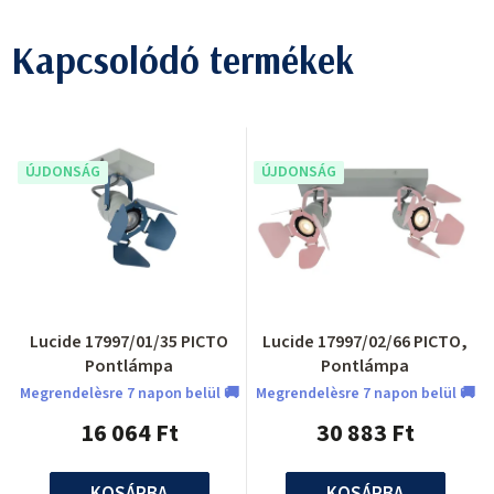
Kapcsolódó termékek
ÚJDONSÁG
ÚJDONSÁG
Lucide 17997/01/35 PICTO
Lucide 17997/02/66 PICTO,
Pontlámpa
Pontlámpa
Megrendelèsre 7 napon belül 🚚
Megrendelèsre 7 napon belül 🚚
16 064 Ft
30 883 Ft
KOSÁRBA
KOSÁRBA