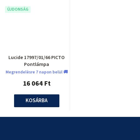
ÚJDONSÁG
Lucide 17997/01/66 PICTO
Pontlámpa
Megrendelèsre 7 napon belül 🚚
16 064 Ft
KOSÁRBA
L
á