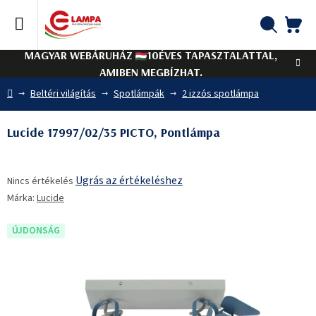
Ugrás
a
fő
KO
Keresés
tartalomhoz
MAGYAR WEBÁRUHÁZ
10ÉVES TAPASZTALATTAL,
AMIBEN MEGBÍZHAT.
Kezdőlap
Beltéri világítás
Spotlámpák
2 izzós spotlámpa
Lucide 17997/02/35 PICTO, Pontlámpa
A
Ugrás az értékeléshez
Nincs értékelés
termék
Márka:
Lucide
átlagos
értékelése
5-
ÚJDONSÁG
ből
0,0
csillag.