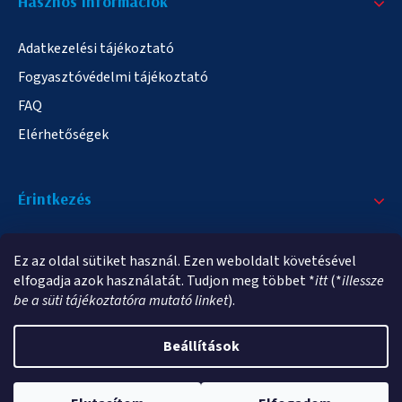
Hasznos informáciok
Adatkezelési tájékoztató
Fogyasztóvédelmi tájékoztató
FAQ
Elérhetőségek
Érintkezés
+36/20 378-2863
Ez az oldal sütiket használ. Ezen weboldalt követésével
info@elampa.hu
elfogadja azok használatát. Tudjon meg többet *
itt
(*
illessze
be a süti tájékoztatóra mutató linket
).
Beállítások
Copyright 2026
elampa.hu
. Minden jog fenntartva.