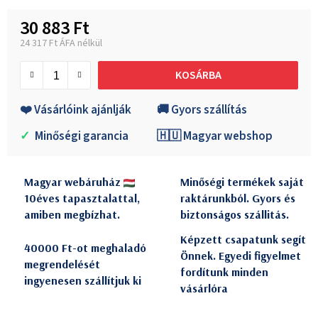
30 883 Ft
24 317 Ft ÁFA nélkül
Egységár:
KOSÁRBA
❤️ Vásárlóink ajánlják
🚚 Gyors szállítás
✓
Minőségi garancia
🇭🇺 Magyar webshop
Magyar webáruház
Minőségi termékek saját
10éves tapasztalattal,
raktárunkból. Gyors és
amiben megbízhat.
biztonságos szállitás.
Képzett csapatunk segít
40000 Ft-ot meghaladó
Önnek. Egyedi figyelmet
megrendelését
fordítunk minden
ingyenesen szállítjuk ki
vásárlóra