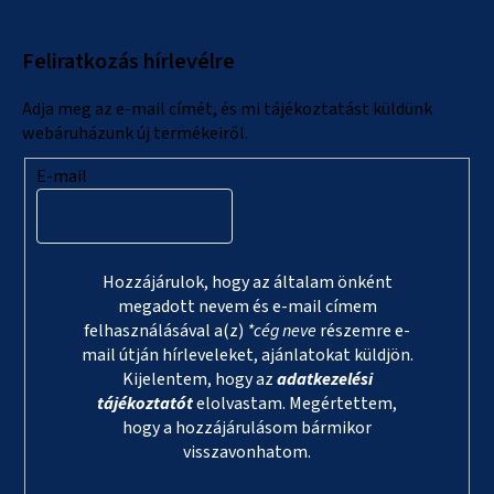
b
l
Feliratkozás hírlevélre
é
c
Adja meg az e-mail címét, és mi tájékoztatást küldünk
webáruházunk új termékeiről.
E-mail
Hozzájárulok, hogy az általam önként
megadott nevem és e-mail címem
felhasználásával a(z)
*cég neve
részemre e-
mail útján hírleveleket, ajánlatokat küldjön.
Kijelentem, hogy az
adatkezelési
tájékoztatót
elolvastam. Megértettem,
hogy a hozzájárulásom bármikor
visszavonhatom.