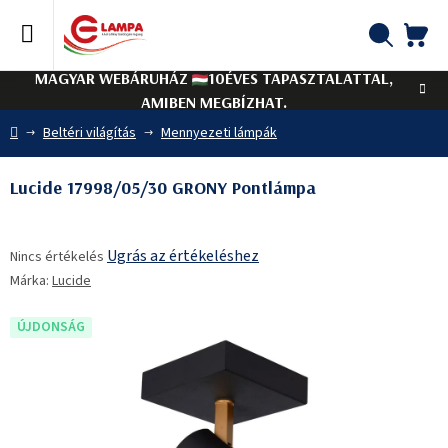
Ugrás
a
fő
KO
Keresés
tartalomhoz
MAGYAR WEBÁRUHÁZ
10ÉVES TAPASZTALATTAL,
AMIBEN MEGBÍZHAT.
Kezdőlap
Beltéri világítás
Mennyezeti lámpák
Lucide 17998/05/30 GRONY Pontlámpa
A
Ugrás az értékeléshez
Nincs értékelés
termék
Márka:
Lucide
átlagos
értékelése
5-
ÚJDONSÁG
ből
0,0
csillag.