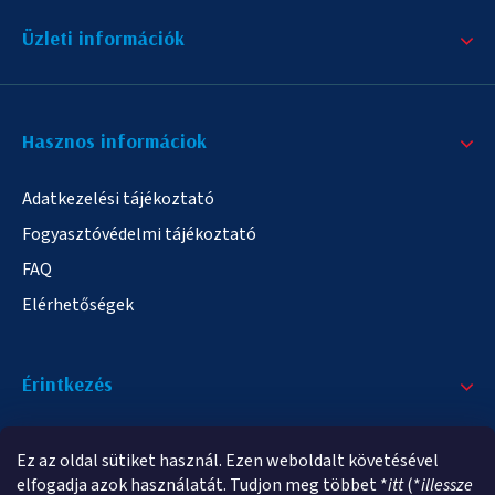
Üzleti információk
Hasznos informáciok
Adatkezelési tájékoztató
Fogyasztóvédelmi tájékoztató
FAQ
Elérhetőségek
Érintkezés
+36/20 378-2863
Ez az oldal sütiket használ. Ezen weboldalt követésével
info@elampa.hu
elfogadja azok használatát. Tudjon meg többet *
itt
(*
illessze