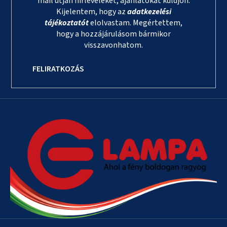
mail útján hírleveleket, ajánlatokat küldjön.
Kijelentem, hogy az
adatkezelési
tájékoztatót
elolvastam. Megértettem,
hogy a hozzájárulásom bármikor
visszavonhatom.
FELIRATKOZÁS