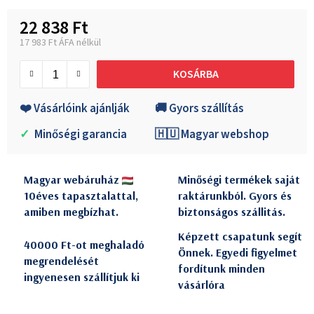
22 838 Ft
17 983 Ft ÁFA nélkül
Egységár:
KOSÁRBA
❤️ Vásárlóink ajánlják
🚚 Gyors szállítás
✓
Minőségi garancia
🇭🇺 Magyar webshop
Magyar webáruház
Minőségi termékek saját
10éves tapasztalattal,
raktárunkból. Gyors és
amiben megbízhat.
biztonságos szállitás.
Képzett csapatunk segít
40000 Ft-ot meghaladó
Önnek. Egyedi figyelmet
megrendelését
fordítunk minden
ingyenesen szállítjuk ki
vásárlóra