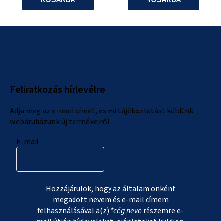
L
á
b
l
Feliratkozás hírlevélre
é
c
Adja meg az e-mail címét, és mi tájékoztatást küldünk
webáruházunk új termékeiről.
E-mail
Hozzájárulok, hogy az általam önként
megadott nevem és e-mail címem
felhasználásával a(z)
*cég neve
részemre e-