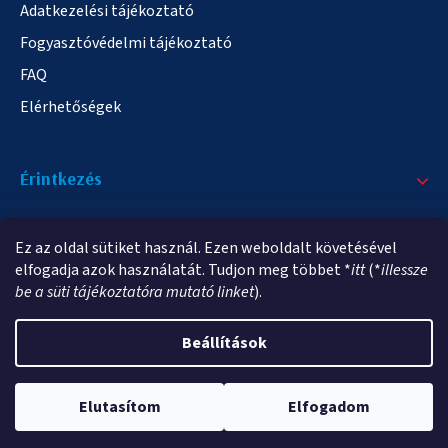
Adatkezelési tájékoztató
Fogyasztóvédelmi tájékoztató
FAQ
Elérhetőségek
Érintkezés
+36/20 378-2863
Ez az oldal sütiket használ. Ezen weboldalt követésével
info@elampa.hu
elfogadja azok használatát. Tudjon meg többet *
itt
(*
illessze
be a süti tájékoztatóra mutató linket
).
Beállítások
Copyright 2026
elampa.hu
. Minden jog fenntartva.
Elutasítom
Elfogadom
Shoptet Premium készítette