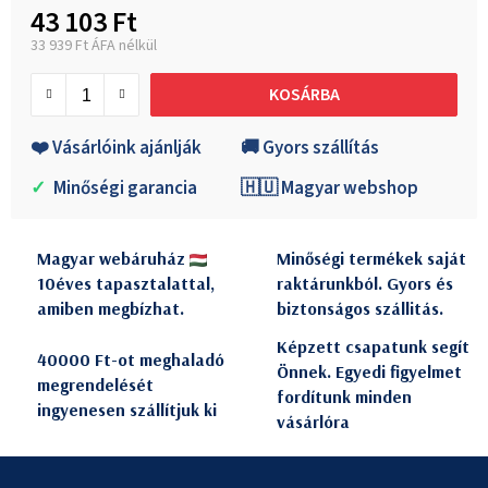
43 103 Ft
33 939 Ft ÁFA nélkül
Egységár:
KOSÁRBA
❤️ Vásárlóink ajánlják
🚚 Gyors szállítás
✓
Minőségi garancia
🇭🇺 Magyar webshop
Magyar webáruház
Minőségi termékek saját
10éves tapasztalattal,
raktárunkból. Gyors és
amiben megbízhat.
biztonságos szállitás.
Képzett csapatunk segít
40000 Ft-ot meghaladó
Önnek. Egyedi figyelmet
megrendelését
fordítunk minden
ingyenesen szállítjuk ki
vásárlóra
L