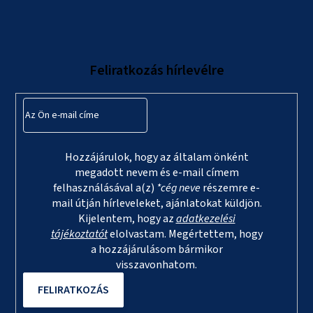
á
b
l
Feliratkozás hírlevélre
é
c
Hozzájárulok, hogy az általam önként
megadott nevem és e-mail címem
felhasználásával a(z)
*cég neve
részemre e-
mail útján hírleveleket, ajánlatokat küldjön.
Kijelentem, hogy az
adatkezelési
tájékoztatót
elolvastam. Megértettem, hogy
a hozzájárulásom bármikor
visszavonhatom.
FELIRATKOZÁS