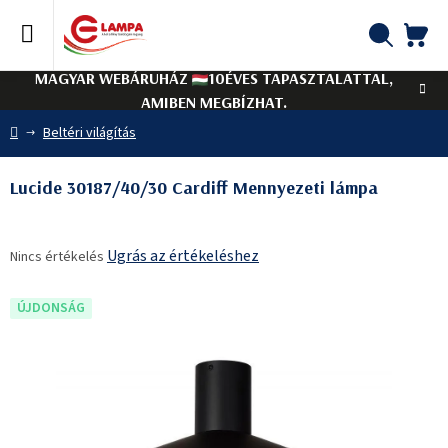
Ugrás
a
fő
KO
Keresés
tartalomhoz
MAGYAR WEBÁRUHÁZ
10ÉVES TAPASZTALATTAL,
AMIBEN MEGBÍZHAT.
Kezdőlap
Beltéri világítás
Lucide 30187/40/30 Cardiff Mennyezeti lámpa
A
Ugrás az értékeléshez
Nincs értékelés
termék
átlagos
értékelése
ÚJDONSÁG
5-
ből
0,0
csillag.