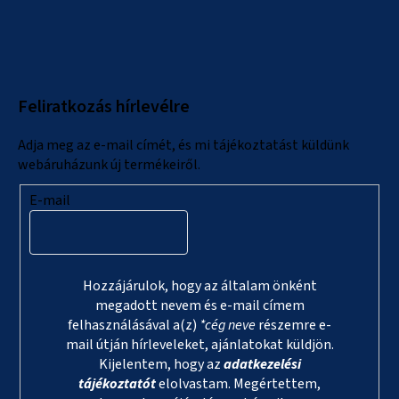
L
á
b
l
Feliratkozás hírlevélre
é
c
Adja meg az e-mail címét, és mi tájékoztatást küldünk
webáruházunk új termékeiről.
E-mail
Hozzájárulok, hogy az általam önként
megadott nevem és e-mail címem
felhasználásával a(z)
*cég neve
részemre e-
mail útján hírleveleket, ajánlatokat küldjön.
Kijelentem, hogy az
adatkezelési
tájékoztatót
elolvastam. Megértettem,