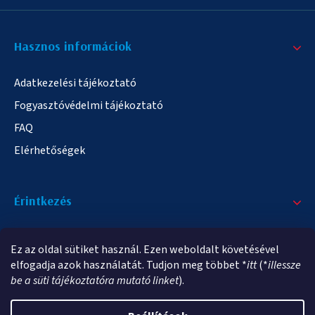
Hasznos informáciok
Adatkezelési tájékoztató
Fogyasztóvédelmi tájékoztató
FAQ
Elérhetőségek
Érintkezés
+36/20 378-2863
Ez az oldal sütiket használ. Ezen weboldalt követésével
info@elampa.hu
elfogadja azok használatát. Tudjon meg többet *
itt
(*
illessze
be a süti tájékoztatóra mutató linket
).