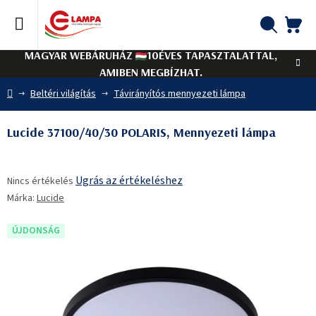
Ugrás
a
fő
KO
Keresés
tartalomhoz
MAGYAR WEBÁRUHÁZ
10ÉVES TAPASZTALATTAL,
AMIBEN MEGBÍZHAT.
Kezdőlap
Beltéri világítás
Távirányítós mennyezeti lámpa
Lucide 37100/40/30 POLARIS, Mennyezeti lámpa
A
Ugrás az értékeléshez
Nincs értékelés
termék
Márka:
Lucide
átlagos
értékelése
5-
ÚJDONSÁG
ből
0,0
csillag.