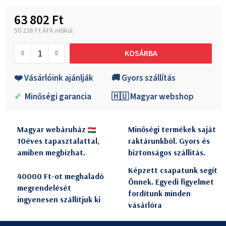
63 802 Ft
50 238 Ft ÁFA nélkül
Egységár:
KOSÁRBA
❤️ Vásárlóink ajánlják
🚚 Gyors szállítás
✓
Minőségi garancia
🇭🇺 Magyar webshop
Magyar webáruház
Minőségi termékek saját
10éves tapasztalattal,
raktárunkból. Gyors és
amiben megbízhat.
biztonságos szállitás.
Képzett csapatunk segít
40000 Ft-ot meghaladó
Önnek. Egyedi figyelmet
megrendelését
fordítunk minden
ingyenesen szállítjuk ki
vásárlóra