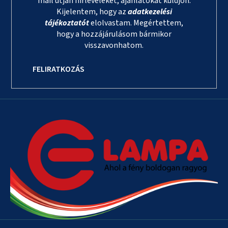
mail útján hírleveleket, ajánlatokat küldjön.
Kijelentem, hogy az
adatkezelési
tájékoztatót
elolvastam. Megértettem,
hogy a hozzájárulásom bármikor
visszavonhatom.
FELIRATKOZÁS