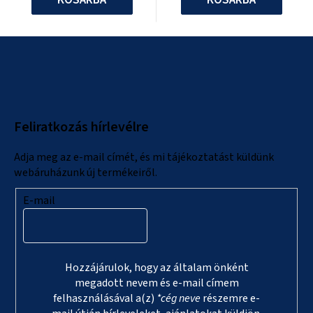
L
á
b
l
Feliratkozás hírlevélre
é
c
Adja meg az e-mail címét, és mi tájékoztatást küldünk
webáruházunk új termékeiről.
E-mail
Hozzájárulok, hogy az általam önként
megadott nevem és e-mail címem
felhasználásával a(z)
*cég neve
részemre e-