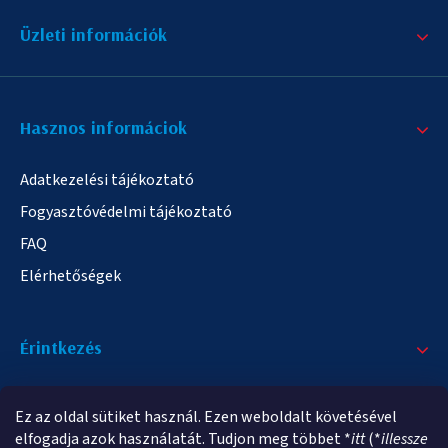
Üzleti információk
Hasznos informáciok
Adatkezelési tájékoztató
Fogyasztóvédelmi tájékoztató
FAQ
Elérhetőségek
Érintkezés
+36/20 378-2863
Ez az oldal sütiket használ. Ezen weboldalt követésével
info@elampa.hu
elfogadja azok használatát. Tudjon meg többet *
itt
(*
illessze