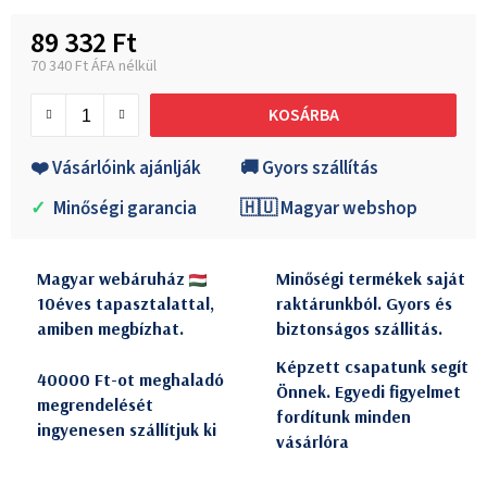
89 332 Ft
70 340 Ft ÁFA nélkül
Egységár:
KOSÁRBA
❤️ Vásárlóink ajánlják
🚚 Gyors szállítás
✓
Minőségi garancia
🇭🇺 Magyar webshop
Magyar webáruház
Minőségi termékek saját
10éves tapasztalattal,
raktárunkból. Gyors és
amiben megbízhat.
biztonságos szállitás.
Képzett csapatunk segít
40000 Ft-ot meghaladó
Önnek. Egyedi figyelmet
megrendelését
fordítunk minden
ingyenesen szállítjuk ki
vásárlóra