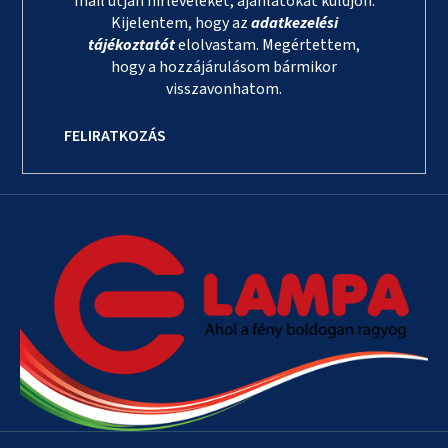
mail útján hírleveleket, ajánlatokat küldjön.
Kijelentem, hogy az
adatkezelési
tájékoztatót
elolvastam. Megértettem,
hogy a hozzájárulásom bármikor
visszavonhatom.
FELIRATKOZÁS