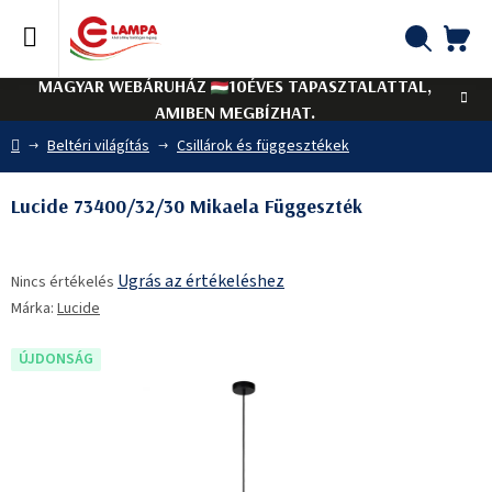
Ugrás
a
fő
KO
Keresés
tartalomhoz
MAGYAR WEBÁRUHÁZ
10ÉVES TAPASZTALATTAL,
AMIBEN MEGBÍZHAT.
Kezdőlap
Beltéri világítás
Csillárok és függesztékek
Lucide 73400/32/30 Mikaela Függeszték
A
Ugrás az értékeléshez
Nincs értékelés
termék
Márka:
Lucide
átlagos
értékelése
5-
ÚJDONSÁG
ből
0,0
csillag.