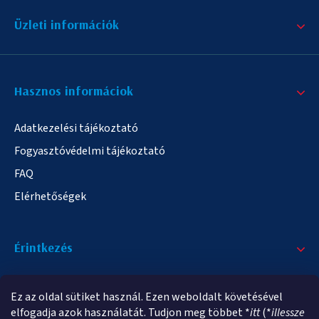
Üzleti információk
Hasznos informáciok
Adatkezelési tájékoztató
Fogyasztóvédelmi tájékoztató
FAQ
Elérhetőségek
Érintkezés
+36/20 378-2863
Ez az oldal sütiket használ. Ezen weboldalt követésével
info@elampa.hu
elfogadja azok használatát. Tudjon meg többet *
itt
(*
illessze