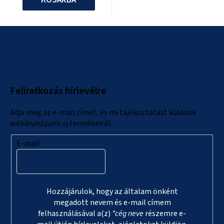
L
á
b
l
Feliratkozás hírlevélre
é
c
Adja meg az e-mail címét, és mi tájékoztatást küldünk
webáruházunk új termékeiről.
E-mail
Hozzájárulok, hogy az általam önként
megadott nevem és e-mail címem
felhasználásával a(z)
*cég neve
részemre e-