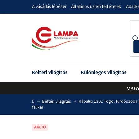
Ugrás
A vásárlás lépései
Általános üzleti feltételek
Adatke
a
fő
tartalomhoz
Beltéri világítás
Különleges világítás
MAGY
Kezdőlap
Beltéri világítás
Rábalux 1302 Togo, fürdőszobai
falikar
AKCIÓ