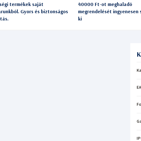
ségi termékek saját
40000 Ft-ot meghaladó
árunkból. Gyors és biztonságos
megrendelését ingyenesen s
itás.
ki
K
Ka
EA
Fo
Ga
IP