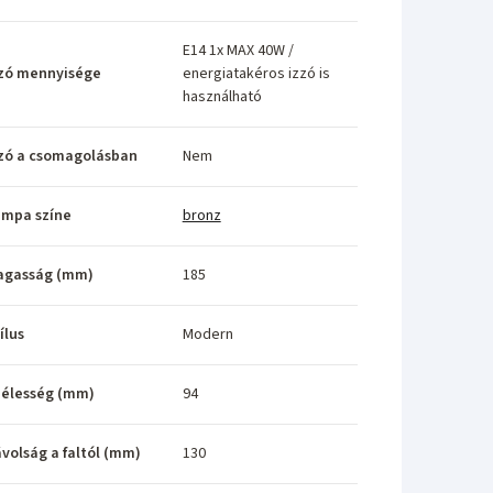
E14 1x MAX 40W /
zó mennyisége
energiatakéros izzó is
használható
zó a csomagolásban
Nem
ámpa színe
bronz
agasság (mm)
185
ílus
Modern
élesség (mm)
94
volság a faltól (mm)
130