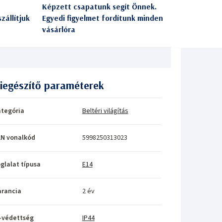
Képzett csapatunk segít Önnek.
zállítjuk
Egyedi figyelmet fordítunk minden
vásárlóra
iegészítő paraméterek
tegória
Beltéri világítás
N vonalkód
5998250313023
glalat típusa
E14
rancia
2 év
-védettség
IP44