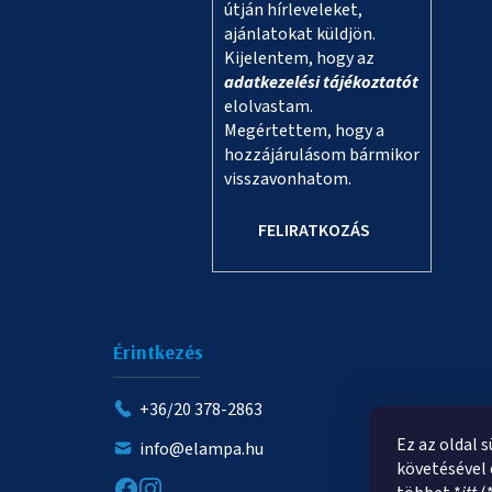
útján hírleveleket,
ajánlatokat küldjön.
Kijelentem, hogy az
adatkezelési tájékoztatót
elolvastam.
Megértettem, hogy a
hozzájárulásom bármikor
visszavonhatom.
FELIRATKOZÁS
Érintkezés
+36/20 378-2863
Ez az oldal 
info@elampa.hu
követésével 