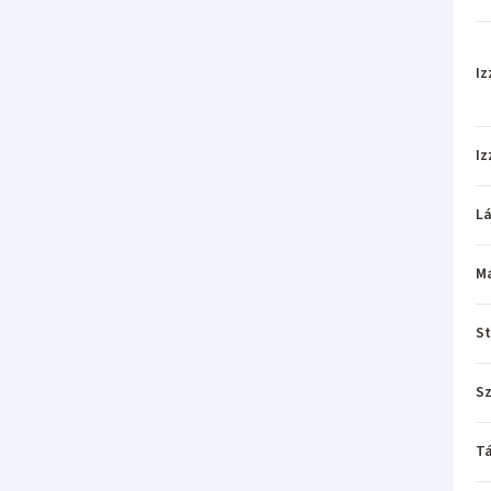
Iz
Iz
L
M
St
Sz
Tá