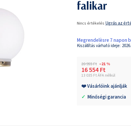
falikar
A
Ugrás az ért
Nincs értékelés
termék
átlagos
értékelése
Megrendelèsre 7 napon be
5-
2026.
ből
0,0
csillag.
20 955 Ft
–21 %
16 554 Ft
13 035 Ft ÁFA nélkül
Egységár:
❤️ Vásárlóink ajánlják
✓
Minőségi garancia