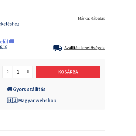
Márka:
Rábalux
ékeléshez
lül 🚚
8.18
Szállítási lehetőségek
KOSÁRBA
🚚 Gyors szállítás
🇭🇺 Magyar webshop