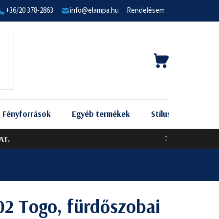
+36/20 378-2863
info@elampa.hu
Rendelésem
KOSÁR
Fényforrások
Egyéb termékek
Stílus szerint
AT.
02 Togo, fürdőszobai