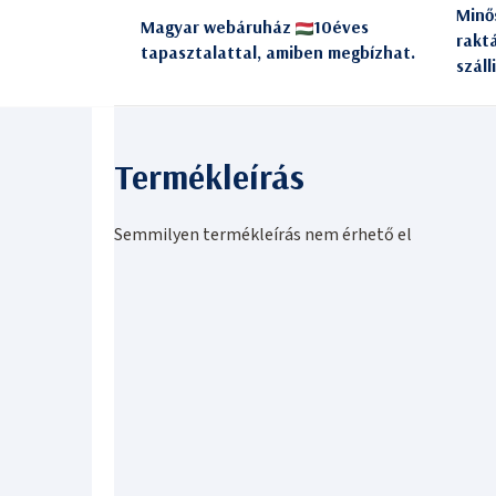
Minő
Magyar webáruház
10éves
rakt
tapasztalattal, amiben megbízhat.
száll
Semmilyen termékleírás nem érhető el