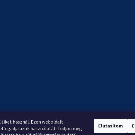
sütiket használ. Ezen weboldalt
Elutasítom
E
elfogadja azok használatát. Tudjon meg