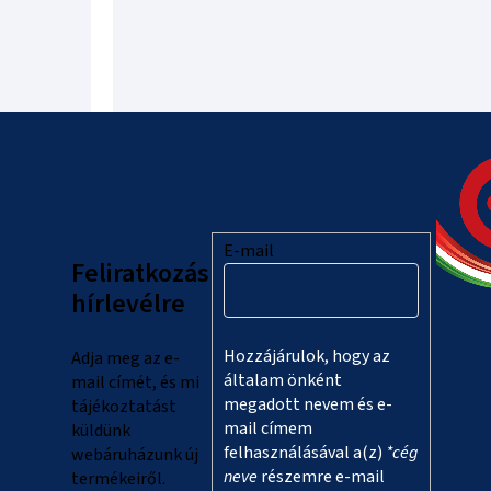
L
á
b
l
E-mail
Feliratkozás
é
hírlevélre
c
Hozzájárulok, hogy az
Adja meg az e-
általam önként
mail címét, és mi
megadott nevem és e-
tájékoztatást
mail címem
küldünk
felhasználásával a(z)
*cég
webáruházunk új
neve
részemre e-mail
termékeiről.