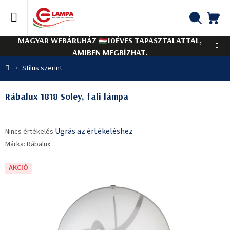
Ugrás
a
fő
KO
Keresés
tartalomhoz
MAGYAR WEBÁRUHÁZ
10ÉVES TAPASZTALATTAL,
AMIBEN MEGBÍZHAT.
Kezdőlap
Stílus szerint
Rábalux 1818 Soley, fali lámpa
A
Ugrás az értékeléshez
Nincs értékelés
termék
Márka:
Rábalux
átlagos
értékelése
5-
AKCIÓ
ből
0,0
csillag.