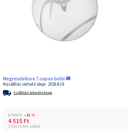
Megrendelèsre 7 napon belül 🚚
2026.8.19
Szállítási lehetőségek
5 715 Ft
–21 %
4 515 Ft
3 555 Ft ÁFA nélkül