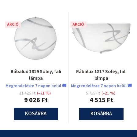
AKCIÓ
AKCIÓ
Rábalux 1819 Soley, fali
Rábalux 1817 Soley, fali
lámpa
lámpa
Megrendelèsre 7 napon belül 🚚
Megrendelèsre 7 napon belül 🚚
11 426 Ft
(–21 %)
5 715 Ft
(–21 %)
9 026 Ft
4 515 Ft
KOSÁRBA
KOSÁRBA
L