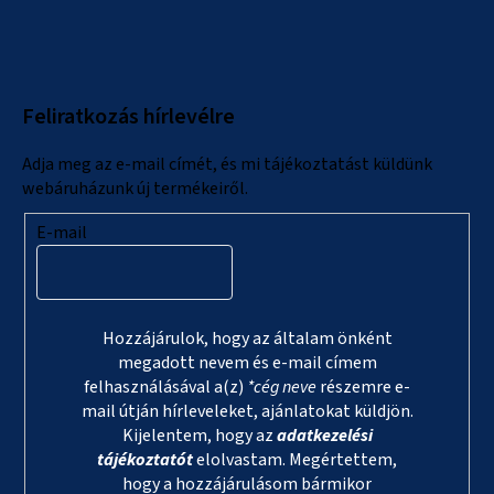
á
b
l
Feliratkozás hírlevélre
é
c
Adja meg az e-mail címét, és mi tájékoztatást küldünk
webáruházunk új termékeiről.
E-mail
Hozzájárulok, hogy az általam önként
megadott nevem és e-mail címem
felhasználásával a(z)
*cég neve
részemre e-
mail útján hírleveleket, ajánlatokat küldjön.
Kijelentem, hogy az
adatkezelési
tájékoztatót
elolvastam. Megértettem,
hogy a hozzájárulásom bármikor