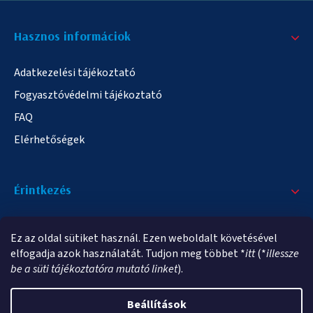
Hasznos informáciok
Adatkezelési tájékoztató
Fogyasztóvédelmi tájékoztató
FAQ
Elérhetőségek
Érintkezés
+36/20 378-2863
Ez az oldal sütiket használ. Ezen weboldalt követésével
info@elampa.hu
elfogadja azok használatát. Tudjon meg többet *
itt
(*
illessze
be a süti tájékoztatóra mutató linket
).
Beállítások
Copyright 2026
elampa.hu
. Minden jog fenntartva.