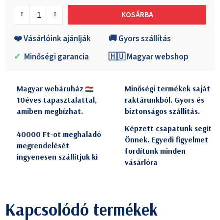
Egységár:
KOSÁRBA
❤️ Vásárlóink ajánlják
🚚 Gyors szállítás
✓
Minőségi garancia
🇭🇺 Magyar webshop
Magyar webáruház
Minőségi termékek saját
10éves tapasztalattal,
raktárunkból. Gyors és
amiben megbízhat.
biztonságos szállitás.
Képzett csapatunk segít
40000 Ft-ot meghaladó
Önnek. Egyedi figyelmet
megrendelését
fordítunk minden
ingyenesen szállítjuk ki
vásárlóra
Kapcsolódó termékek