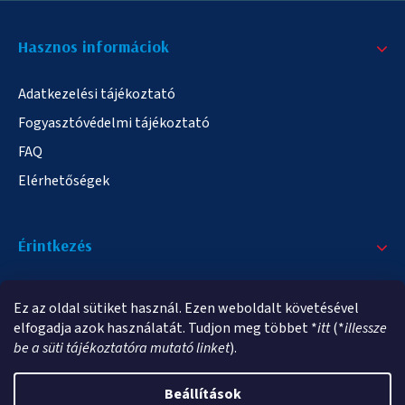
Hasznos informáciok
Adatkezelési tájékoztató
Fogyasztóvédelmi tájékoztató
FAQ
Elérhetőségek
Érintkezés
+36/20 378-2863
Ez az oldal sütiket használ. Ezen weboldalt követésével
info@elampa.hu
elfogadja azok használatát. Tudjon meg többet *
itt
(*
illessze
be a süti tájékoztatóra mutató linket
).
Beállítások
Copyright 2026
elampa.hu
. Minden jog fenntartva.