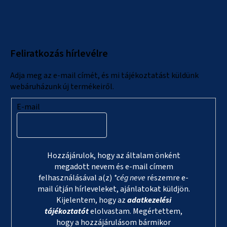
á
b
l
Feliratkozás hírlevélre
é
c
Adja meg az e-mail címét, és mi tájékoztatást küldünk
webáruházunk új termékeiről.
E-mail
Hozzájárulok, hogy az általam önként
megadott nevem és e-mail címem
felhasználásával a(z)
*cég neve
részemre e-
mail útján hírleveleket, ajánlatokat küldjön.
Kijelentem, hogy az
adatkezelési
tájékoztatót
elolvastam. Megértettem,
hogy a hozzájárulásom bármikor