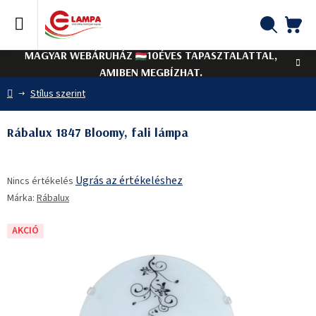
Ugrás
a
fő
KO
Keresés
tartalomhoz
MAGYAR WEBÁRUHÁZ
10ÉVES TAPASZTALATTAL,
AMIBEN MEGBÍZHAT.
Kezdőlap
Stílus szerint
Rábalux 1847 Bloomy, fali lámpa
A
Ugrás az értékeléshez
Nincs értékelés
termék
Márka:
Rábalux
átlagos
értékelése
5-
AKCIÓ
ből
0,0
csillag.