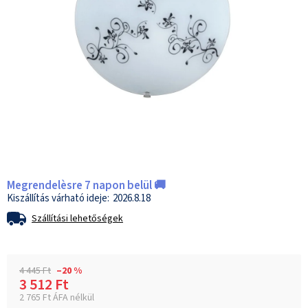
Megrendelèsre 7 napon belül 🚚
2026.8.18
Szállítási lehetőségek
4 445 Ft
–20 %
3 512 Ft
2 765 Ft ÁFA nélkül