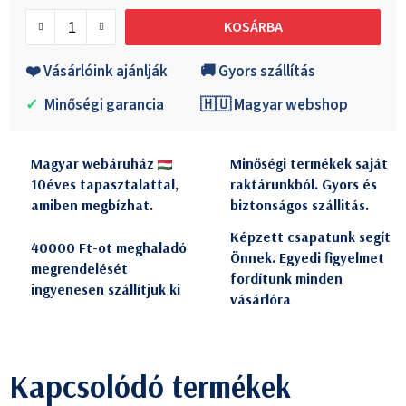
Egységár:
KOSÁRBA
❤️ Vásárlóink ajánlják
🚚 Gyors szállítás
✓
Minőségi garancia
🇭🇺 Magyar webshop
Magyar webáruház
Minőségi termékek saját
10éves tapasztalattal,
raktárunkból. Gyors és
amiben megbízhat.
biztonságos szállitás.
Képzett csapatunk segít
40000 Ft-ot meghaladó
Önnek. Egyedi figyelmet
megrendelését
fordítunk minden
ingyenesen szállítjuk ki
vásárlóra
Kapcsolódó termékek