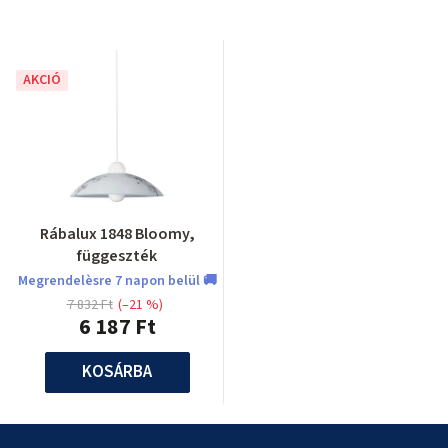
AKCIÓ
Rábalux 1848 Bloomy,
függeszték
Megrendelèsre 7 napon belül 🚚
7 832 Ft
(–21 %)
6 187 Ft
KOSÁRBA
L