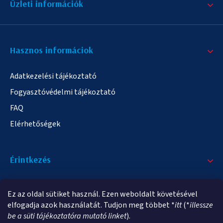
Üzleti információk
Hasznos informáciok
Adatkezelési tájékoztató
Fogyasztóvédelmi tájékoztató
FAQ
Elérhetőségek
Érintkezés
+36/20 378-2863
Ez az oldal sütiket használ. Ezen weboldalt követésével
info@elampa.hu
elfogadja azok használatát. Tudjon meg többet *
itt
(*
illessze
be a süti tájékoztatóra mutató linket
).