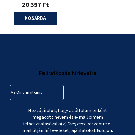
20 397 Ft
KOSÁRBA
L
á
b
l
Feliratkozás hírlevélre
é
c
Hozzájárulok, hogy az általam önként
megadott nevem és e-mail címem
felhasználásával a(z)
*cég neve
részemre e-
mail útján hírleveleket, ajánlatokat küldjön.