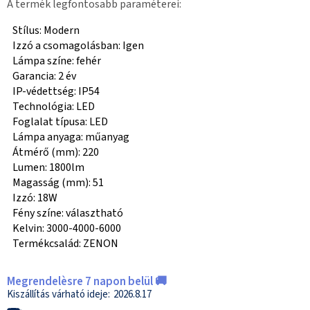
A termék legfontosabb paraméterei:
Stílus: Modern
Izzó a csomagolásban: Igen
Lámpa színe: fehér
Garancia: 2 év
IP-védettség: IP54
Technológia: LED
Foglalat típusa: LED
Lámpa anyaga: műanyag
Átmérő (mm): 220
Lumen: 1800lm
Magasság (mm): 51
Izzó: 18W
Fény színe: választható
Kelvin: 3000-4000-6000
Termékcsalád: ZENON
Megrendelèsre 7 napon belül 🚚
2026.8.17