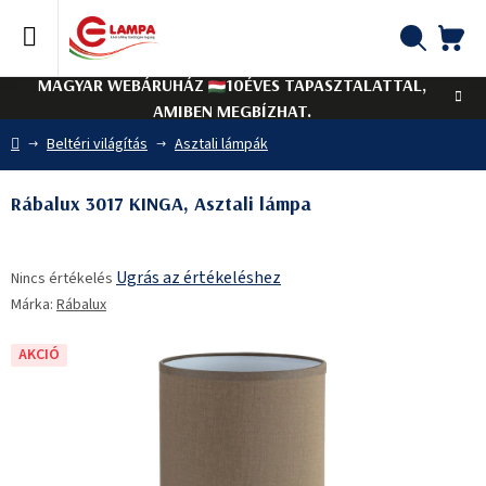
Ugrás
a
fő
KO
Keresés
tartalomhoz
MAGYAR WEBÁRUHÁZ
10ÉVES TAPASZTALATTAL,
AMIBEN MEGBÍZHAT.
Kezdőlap
Beltéri világítás
Asztali lámpák
Rábalux 3017 KINGA, Asztali lámpa
A
Ugrás az értékeléshez
Nincs értékelés
termék
Márka:
Rábalux
átlagos
értékelése
5-
AKCIÓ
ből
0,0
csillag.