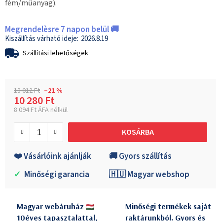
fém/műanyag).
Megrendelèsre 7 napon belül 🚚
2026.8.19
Szállítási lehetőségek
13 012 Ft
–21 %
10 280 Ft
8 094 Ft ÁFA nélkül
Egységár:
KOSÁRBA
❤️ Vásárlóink ajánlják
🚚 Gyors szállítás
✓
Minőségi garancia
🇭🇺 Magyar webshop
Magyar webáruház
Minőségi termékek saját
10éves tapasztalattal,
raktárunkból. Gyors és