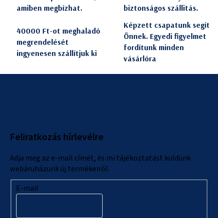
amiben megbízhat.
biztonságos szállitás.
Képzett csapatunk segít
40000 Ft-ot meghaladó
Önnek. Egyedi figyelmet
megrendelését
fordítunk minden
ingyenesen szállítjuk ki
vásárlóra
L
á
b
l
Feliratkozás hírlevélre
é
c
Adja meg az e-mail címét, és mi tájékoztatást küldünk
webáruházunk új termékeiről.
E-mail