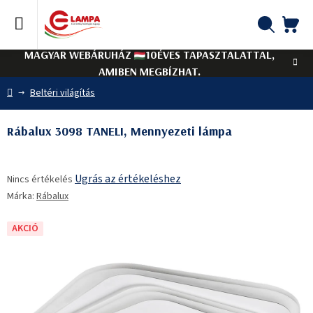
Ugrás
a
fő
KO
Keresés
tartalomhoz
MAGYAR WEBÁRUHÁZ
10ÉVES TAPASZTALATTAL,
AMIBEN MEGBÍZHAT.
Kezdőlap
Beltéri világítás
Rábalux 3098 TANELI, Mennyezeti lámpa
A
Ugrás az értékeléshez
Nincs értékelés
termék
Márka:
Rábalux
átlagos
értékelése
5-
AKCIÓ
ből
0,0
csillag.