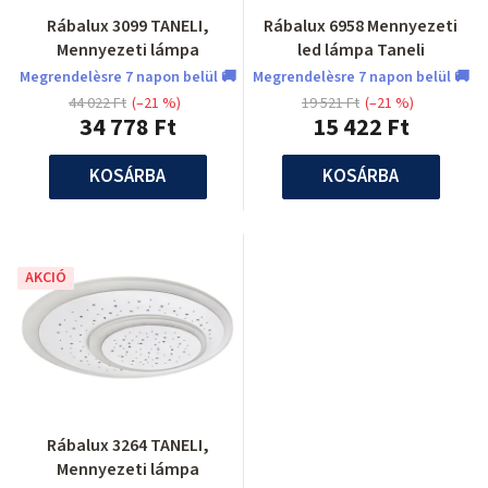
Rábalux 3099 TANELI,
Rábalux 6958 Mennyezeti
Mennyezeti lámpa
led lámpa Taneli
Megrendelèsre 7 napon belül 🚚
Megrendelèsre 7 napon belül 🚚
44 022 Ft
(–21 %)
19 521 Ft
(–21 %)
34 778 Ft
15 422 Ft
KOSÁRBA
KOSÁRBA
AKCIÓ
Rábalux 3264 TANELI,
Mennyezeti lámpa