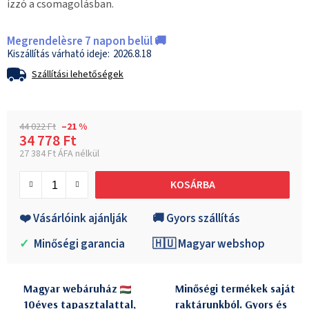
izzó a csomagolásban.
Megrendelèsre 7 napon belül 🚚
2026.8.18
Szállítási lehetőségek
44 022 Ft
–21 %
34 778 Ft
27 384 Ft ÁFA nélkül
Egységár:
KOSÁRBA
❤️ Vásárlóink ajánlják
🚚 Gyors szállítás
✓
Minőségi garancia
🇭🇺 Magyar webshop
Magyar webáruház
Minőségi termékek saját
10éves tapasztalattal,
raktárunkból. Gyors és