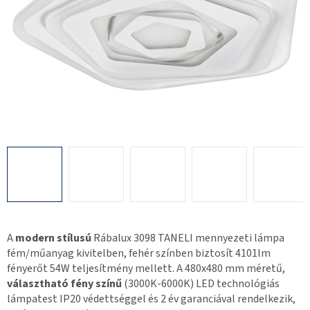
A
modern stílusú
Rábalux 3098 TANELI mennyezeti lámpa
fém/műanyag kivitelben, fehér színben biztosít 4101lm
fényerőt 54W teljesítmény mellett. A 480x480 mm méretű,
választható fény színű
(3000K-6000K) LED technológiás
lámpatest IP20 védettséggel és 2 év garanciával rendelkezik,