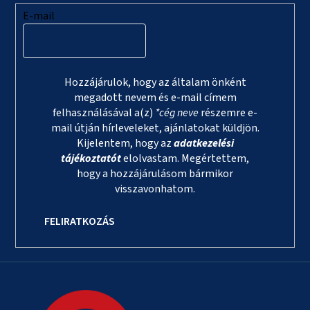
E-mail
Hozzájárulok, hogy az általam önként
megadott nevem és e-mail címem
felhasználásával a(z)
*cég neve
részemre e-
mail útján hírleveleket, ajánlatokat küldjön.
Kijelentem, hogy az
adatkezelési
tájékoztatót
elolvastam. Megértettem,
hogy a hozzájárulásom bármikor
visszavonhatom.
FELIRATKOZÁS