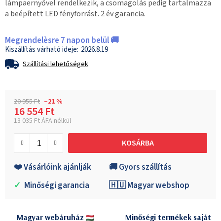
lámpaernyővel rendelkezik, a csomagolás pedig tartalmazza
a beépített LED fényforrást. 2 év garancia.
Megrendelèsre 7 napon belül 🚚
2026.8.19
Szállítási lehetőségek
20 955 Ft
–21 %
16 554 Ft
13 035 Ft ÁFA nélkül
Egységár:
KOSÁRBA
❤️ Vásárlóink ajánlják
🚚 Gyors szállítás
✓
Minőségi garancia
🇭🇺 Magyar webshop
Magyar webáruház
Minőségi termékek saját