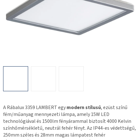
A Rábalux 3359 LAMBERT egy
modern stílusú
, ezüst színű
fém/műanyag mennyezeti lámpa, amely 15W LED
technológiával és 1500lm fényárammal biztosít 4000 Kelvin
színhőmérsékletű, neutrál fehér fényt. Az IP44-es védettségű,
250mm széles és 28mm magas lámpatest fehér