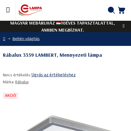
Ugrás
a
fő
KO
Keresés
tartalomhoz
MAGYAR WEBÁRUHÁZ
10ÉVES TAPASZTALATTAL,
AMIBEN MEGBÍZHAT.
Kezdőlap
Beltéri világítás
Rábalux 3359 LAMBERT, Mennyezeti lámpa
A
Ugrás az értékeléshez
Nincs értékelés
termék
Márka:
Rábalux
átlagos
értékelése
5-
AKCIÓ
ből
0,0
csillag.