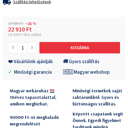
Szállítási lehetőségek
29 000 Ft
–21 %
22 910 Ft
18 039 Ft ÁFA nélkül
Egységár:
KOSÁRBA
❤️ Vásárlóink ajánlják
🚚 Gyors szállítás
✓
Minőségi garancia
🇭🇺 Magyar webshop
Magyar webáruház
Minőségi termékek saját
10éves tapasztalattal,
raktárunkból. Gyors és
amiben megbízhat.
biztonságos szállitás.
Képzett csapatunk segít
40000 Ft-ot meghaladó
Önnek. Egyedi figyelmet
megrendelését
fordítunk minden