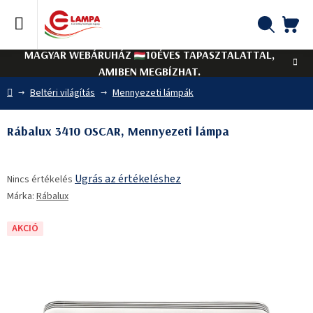
Ugrás
a
fő
KO
Keresés
tartalomhoz
MAGYAR WEBÁRUHÁZ
10ÉVES TAPASZTALATTAL,
AMIBEN MEGBÍZHAT.
Kezdőlap
Beltéri világítás
Mennyezeti lámpák
Rábalux 3410 OSCAR, Mennyezeti lámpa
A
Ugrás az értékeléshez
Nincs értékelés
termék
Márka:
Rábalux
átlagos
értékelése
5-
AKCIÓ
ből
0,0
csillag.