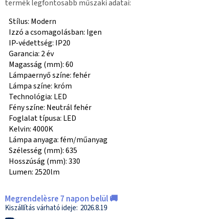
termék legfontosabb műszaki adatai:
Stílus: Modern
Izzó a csomagolásban: Igen
IP-védettség: IP20
Garancia: 2 év
Magasság (mm): 60
Lámpaernyő színe: fehér
Lámpa színe: króm
Technológia: LED
Fény színe: Neutrál fehér
Foglalat típusa: LED
Kelvin: 4000K
Lámpa anyaga: fém/műanyag
Szélesség (mm): 635
Hosszúság (mm): 330
Lumen: 2520lm
Megrendelèsre 7 napon belül 🚚
2026.8.19