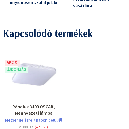
ingyenesen szállítjuk ki
vásárlóra
Kapcsolódó termékek
AKCIÓ
ÚJDONSÁG
Rábalux 3409 OSCAR,
Mennyezeti lámpa
Megrendelèsre 7 napon belül 🚚
29 000 Ft
(–21 %)