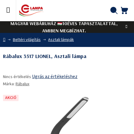
Ugrás
a
fő
KO
Keresés
tartalomhoz
MAGYAR WEBÁRUHÁZ
10ÉVES TAPASZTALATTAL,
AMIBEN MEGBÍZHAT.
Kezdőlap
Beltéri világítás
Asztali lámpák
Rábalux 3517 LIONEL, Asztali lámpa
A
Ugrás az értékeléshez
Nincs értékelés
termék
Márka:
Rábalux
átlagos
értékelése
5-
AKCIÓ
ből
0,0
csillag.