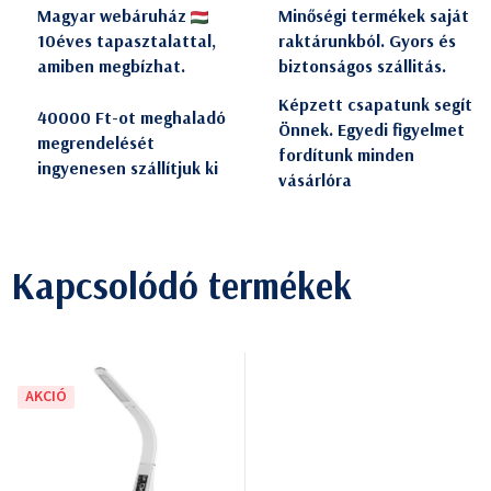
Magyar webáruház
Minőségi termékek saját
10éves tapasztalattal,
raktárunkból. Gyors és
amiben megbízhat.
biztonságos szállitás.
Képzett csapatunk segít
40000 Ft-ot meghaladó
Önnek. Egyedi figyelmet
megrendelését
fordítunk minden
ingyenesen szállítjuk ki
vásárlóra
Kapcsolódó termékek
AKCIÓ