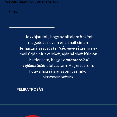
webáruházunk új termékeiről.
E-mail
Hozzájárulok, hogy az általam önként
megadott nevem és e-mail címem
felhasználásával a(z)
*cég neve
részemre e-
mail útján hírleveleket, ajánlatokat küldjön.
Kijelentem, hogy az
adatkezelési
tájékoztatót
elolvastam. Megértettem,
hogy a hozzájárulásom bármikor
visszavonhatom.
FELIRATKOZÁS