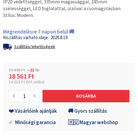
IP20 védettséggel, 335mm magassággal, 245mm
szélességgel, LED foglalattal, izzóval a csomagolásban.
Stílus: Modern.
Megrendelèsre 7 napon belül 🚚
2026.8.19
Szállítási lehetőségek
23 495 Ft
–21 %
18 561 Ft
14 615 Ft ÁFA nélkül
Egységár:
KOSÁRBA
❤️ Vásárlóink ajánlják
🚚 Gyors szállítás
✓
Minőségi garancia
🇭🇺 Magyar webshop