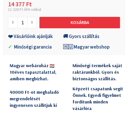
14 377 Ft
11 320 Ft ÁFA nélkül
Egységár:
KOSÁRBA
❤️ Vásárlóink ajánlják
🚚 Gyors szállítás
✓
Minőségi garancia
🇭🇺 Magyar webshop
Magyar webáruház
Minőségi termékek saját
10éves tapasztalattal,
raktárunkból. Gyors és
amiben megbízhat.
biztonságos szállitás.
Képzett csapatunk segít
40000 Ft-ot meghaladó
Önnek. Egyedi figyelmet
megrendelését
fordítunk minden
ingyenesen szállítjuk ki
vásárlóra