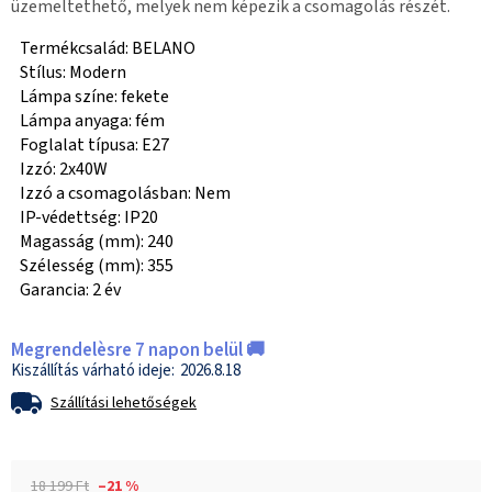
üzemeltethető, melyek nem képezik a csomagolás részét.
Termékcsalád: BELANO
Stílus: Modern
Lámpa színe: fekete
Lámpa anyaga: fém
Foglalat típusa: E27
Izzó: 2x40W
Izzó a csomagolásban: Nem
IP-védettség: IP20
Magasság (mm): 240
Szélesség (mm): 355
Garancia: 2 év
Megrendelèsre 7 napon belül 🚚
2026.8.18
Szállítási lehetőségek
18 199 Ft
–21 %