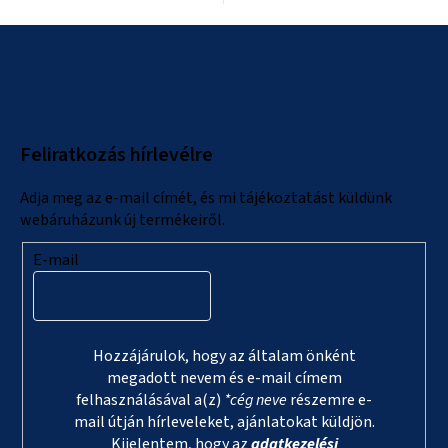
L
á
b
l
Feliratkozás hírlevélre
é
c
Adja meg az e-mail címét, és mi tájékoztatást küldünk
webáruházunk új termékeiről.
E-mail
Hozzájárulok, hogy az általam önként
megadott nevem és e-mail címem
felhasználásával a(z)
*cég neve
részemre e-
mail útján hírleveleket, ajánlatokat küldjön.
Kijelentem, hogy az
adatkezelési