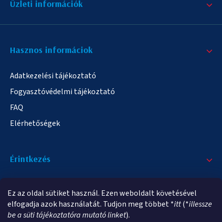
Üzleti információk
Hasznos informáciok
Adatkezelési tájékoztató
Fogyasztóvédelmi tájékoztató
FAQ
Elérhetőségek
Érintkezés
+36/20 378-2863
Ez az oldal sütiket használ. Ezen weboldalt követésével
info@elampa.hu
elfogadja azok használatát. Tudjon meg többet *
itt
(*
illessze
be a süti tájékoztatóra mutató linket
).