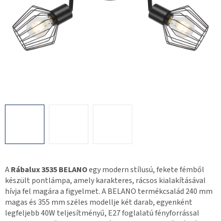
A
Rábalux 3535 BELANO
egy modern stílusú, fekete fémből
készült pontlámpa, amely karakteres, rácsos kialakításával
hívja fel magára a figyelmet. A BELANO termékcsalád 240 mm
magas és 355 mm széles modellje két darab, egyenként
legfeljebb 40W teljesítményű, E27 foglalatú fényforrással