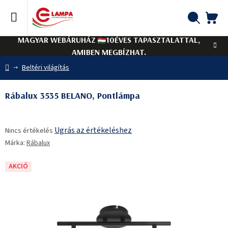
Ugrás
a
fő
KO
Keresés
tartalomhoz
MAGYAR WEBÁRUHÁZ
10ÉVES TAPASZTALATTAL,
AMIBEN MEGBÍZHAT.
Kezdőlap
Beltéri világítás
Rábalux 3535 BELANO, Pontlámpa
A
Ugrás az értékeléshez
Nincs értékelés
termék
Márka:
Rábalux
átlagos
értékelése
5-
AKCIÓ
ből
0,0
csillag.