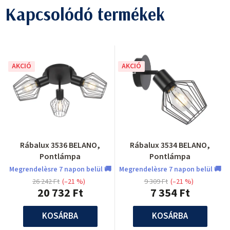
Kapcsolódó termékek
AKCIÓ
AKCIÓ
Rábalux 3536 BELANO,
Rábalux 3534 BELANO,
Pontlámpa
Pontlámpa
Megrendelèsre 7 napon belül 🚚
Megrendelèsre 7 napon belül 🚚
26 242 Ft
(–21 %)
9 309 Ft
(–21 %)
20 732 Ft
7 354 Ft
KOSÁRBA
KOSÁRBA