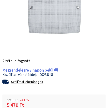
A tétel elfogyott…
Megrendelèsre 7 napon belül 🚚
2026.8.18
Szállítási lehetőségek
6 936 Ft
–21 %
5 479 Ft