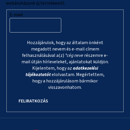
webáruházunk új termékeiről.
E-mail
Hozzájárulok, hogy az általam önként
megadott nevem és e-mail címem
felhasználásával a(z)
*cég neve
részemre e-
mail útján hírleveleket, ajánlatokat küldjön.
Kijelentem, hogy az
adatkezelési
tájékoztatót
elolvastam. Megértettem,
hogy a hozzájárulásom bármikor
visszavonhatom.
FELIRATKOZÁS