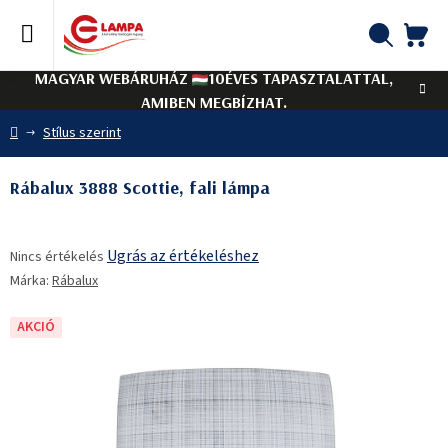
Ugrás
a
fő
KO
Keresés
tartalomhoz
MAGYAR WEBÁRUHÁZ
10ÉVES TAPASZTALATTAL,
AMIBEN MEGBÍZHAT.
Kezdőlap
Stílus szerint
Rábalux 3888 Scottie, fali lámpa
A
Ugrás az értékeléshez
Nincs értékelés
termék
Márka:
Rábalux
átlagos
értékelése
5-
AKCIÓ
ből
0,0
csillag.