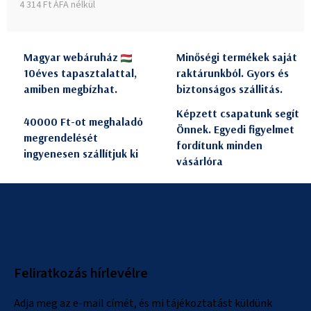
4 314 Ft ÁFA nélkül
Egységár:
Magyar webáruház
Minőségi termékek saját
10éves tapasztalattal,
raktárunkból. Gyors és
amiben megbízhat.
biztonságos szállitás.
Képzett csapatunk segít
40000 Ft-ot meghaladó
Önnek. Egyedi figyelmet
megrendelését
fordítunk minden
ingyenesen szállítjuk ki
vásárlóra
L
á
b
l
Feliratkozás hírlevélre
é
c
Adja meg az e-mail címét, és mi tájékoztatást küldünk