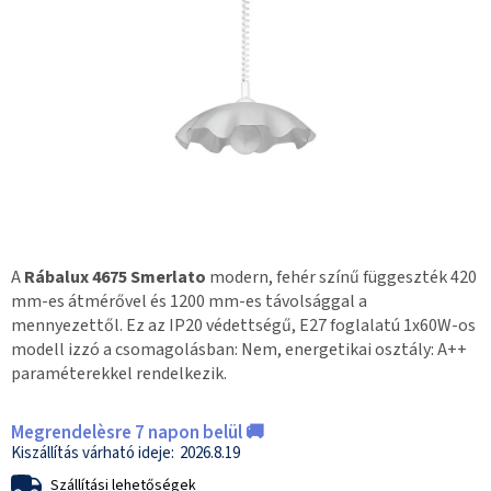
A
Rábalux 4675 Smerlato
modern, fehér színű függeszték 420
mm-es átmérővel és 1200 mm-es távolsággal a
mennyezettől. Ez az IP20 védettségű, E27 foglalatú 1x60W-os
modell izzó a csomagolásban: Nem, energetikai osztály: A++
paraméterekkel rendelkezik.
Megrendelèsre 7 napon belül 🚚
2026.8.19
Szállítási lehetőségek