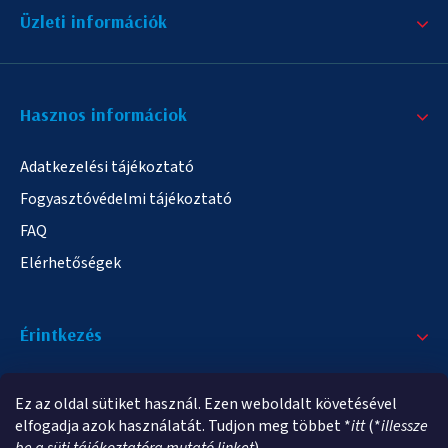
Üzleti információk
Hasznos informáciok
Adatkezelési tájékoztató
Fogyasztóvédelmi tájékoztató
FAQ
Elérhetőségek
Érintkezés
+36/20 378-2863
Ez az oldal sütiket használ. Ezen weboldalt követésével
info@elampa.hu
elfogadja azok használatát. Tudjon meg többet *
itt
(*
illessze