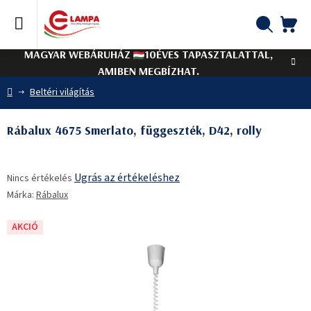
Ugrás
a
fő
KO
Keresés
tartalomhoz
MAGYAR WEBÁRUHÁZ
10ÉVES TAPASZTALATTAL,
AMIBEN MEGBÍZHAT.
Kezdőlap
Beltéri világítás
Rábalux 4675 Smerlato, függeszték, D42, rolly
A
Ugrás az értékeléshez
Nincs értékelés
termék
Márka:
Rábalux
átlagos
értékelése
5-
AKCIÓ
ből
0,0
csillag.