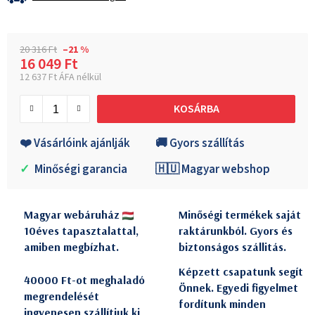
20 316 Ft
–21 %
16 049 Ft
12 637 Ft ÁFA nélkül
Egységár:
KOSÁRBA
❤️ Vásárlóink ajánlják
🚚 Gyors szállítás
✓
Minőségi garancia
🇭🇺 Magyar webshop
Magyar webáruház
Minőségi termékek saját
10éves tapasztalattal,
raktárunkból. Gyors és
amiben megbízhat.
biztonságos szállitás.
Képzett csapatunk segít
40000 Ft-ot meghaladó
Önnek. Egyedi figyelmet
megrendelését
fordítunk minden
ingyenesen szállítjuk ki