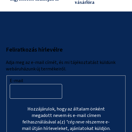
vásárlóra
L
á
b
l
Feliratkozás hírlevélre
é
c
Adja meg az e-mail címét, és mi tájékoztatást küldünk
webáruházunk új termékeiről.
E-mail
Hozzájárulok, hogy az általam önként
megadott nevem és e-mail címem
felhasználásával a(z)
*cég neve
részemre e-
mail útján hírleveleket, ajánlatokat küldjön.