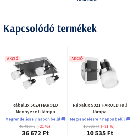
Kapcsolódó termékek
AKCIÓ
AKCIÓ
Rábalux 5024 HAROLD
Rábalux 5021 HAROLD Fali
Mennyezeti lámpa
lámpa
Megrendelèsre 7 napon belül 🚚
Megrendelèsre 7 napon belül 🚚
46 420 Ft
(–21 %)
13 335 Ft
(–21 %)
36 672 Ft
10 535 Ft