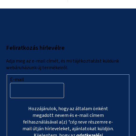
L
á
b
l
Feliratkozás hírlevélre
é
c
Adja meg az e-mail címét, és mi tájékoztatást küldünk
webáruházunk új termékeiről.
E-mail
Hozzájárulok, hogy az általam önként
megadott nevem és e-mail címem
felhasználásával a(z)
*cég neve
részemre e-
mail útján hírleveleket, ajánlatokat küldjön.
Kijelentem, hogy az
adatkezelési