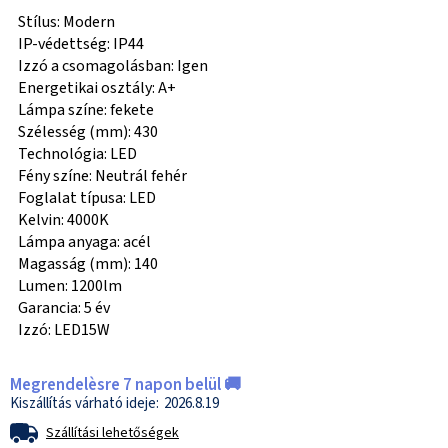
Stílus: Modern
IP-védettség: IP44
Izzó a csomagolásban: Igen
Energetikai osztály: A+
Lámpa színe: fekete
Szélesség (mm): 430
Technológia: LED
Fény színe: Neutrál fehér
Foglalat típusa: LED
Kelvin: 4000K
Lámpa anyaga: acél
Magasság (mm): 140
Lumen: 1200lm
Garancia: 5 év
Izzó: LED15W
Megrendelèsre 7 napon belül 🚚
2026.8.19
Szállítási lehetőségek