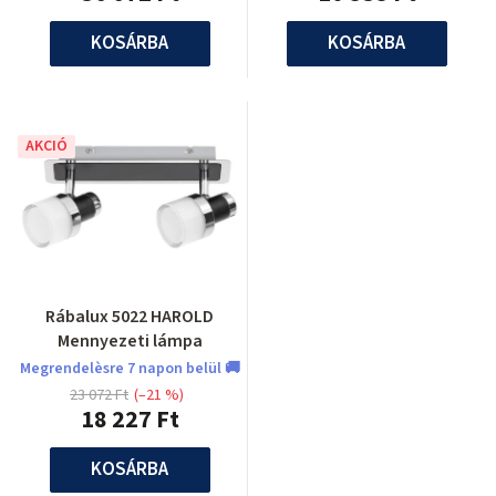
KOSÁRBA
KOSÁRBA
AKCIÓ
Rábalux 5022 HAROLD
Mennyezeti lámpa
Megrendelèsre 7 napon belül 🚚
23 072 Ft
(–21 %)
18 227 Ft
KOSÁRBA