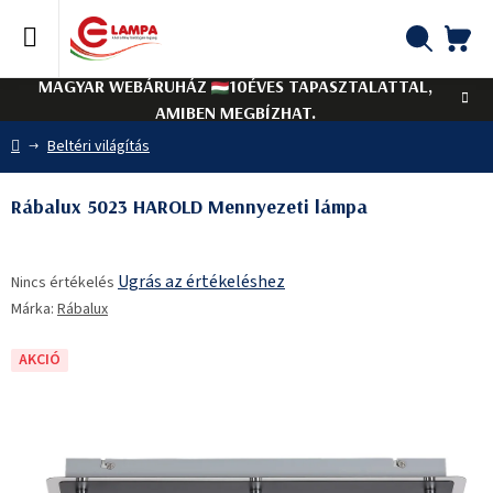
Ugrás
a
fő
KO
Keresés
tartalomhoz
MAGYAR WEBÁRUHÁZ
10ÉVES TAPASZTALATTAL,
AMIBEN MEGBÍZHAT.
Kezdőlap
Beltéri világítás
Rábalux 5023 HAROLD Mennyezeti lámpa
A
Ugrás az értékeléshez
Nincs értékelés
termék
Márka:
Rábalux
átlagos
értékelése
5-
AKCIÓ
ből
0,0
csillag.