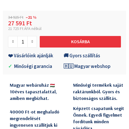
34 925 Ft
–21 %
27 591 Ft
21 725 Ft ÁFA nélkül
Egységár:
KOSÁRBA
❤️ Vásárlóink ajánlják
🚚 Gyors szállítás
✓
Minőségi garancia
🇭🇺 Magyar webshop
Magyar webáruház
Minőségi termékek saját
10éves tapasztalattal,
raktárunkból. Gyors és
amiben megbízhat.
biztonságos szállitás.
Képzett csapatunk segít
40000 Ft-ot meghaladó
Önnek. Egyedi figyelmet
megrendelését
fordítunk minden
ingyenesen szállítjuk ki
vásárlóra