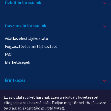
Üzleti információk
Hasznos informáciok
Adatkezelési tájékoztató
Fogyasztóvédelmi tájékoztató
FAQ
Elérhetőségek
Érintkezés
+36/20 378-2863
Ez az oldal sütiket használ. Ezen weboldalt követésével
info@elampa.hu
elfogadja azok használatát. Tudjon meg többet *
itt
(*
illessze
be a süti tájékoztatóra mutató linket
).