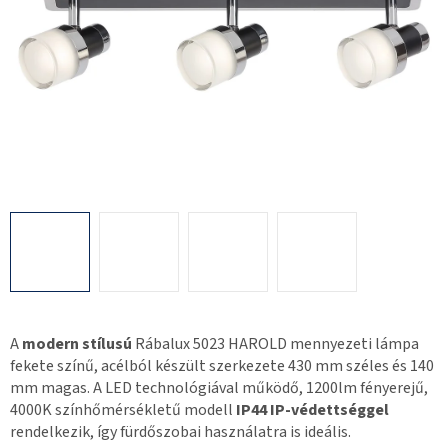
A
modern stílusú
Rábalux 5023 HAROLD mennyezeti lámpa
fekete színű, acélból készült szerkezete 430 mm széles és 140
mm magas. A LED technológiával működő, 1200lm fényerejű,
4000K színhőmérsékletű modell
IP44 IP-védettséggel
rendelkezik, így fürdőszobai használatra is ideális.