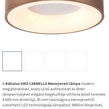
A
Rábalux 5053 CARMELLA Mennyezeti lámpa
modern
megjelenésével, arany színű acéltestével és fehér
lámpaernyőjével elegáns kiegészítője otthona belső tereinek.
A 600 mm átmérőjű, 95 mm távolságra a mennyezettől
szerelhető LED technológiájú lámpatest 3400lm fényerővel,