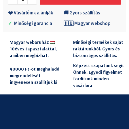
❤️ Vásárlóink ajánlják
🚚 Gyors szállítás
✓
Minőségi garancia
🇭🇺 Magyar webshop
Magyar webáruház
Minőségi termékek saját
10éves tapasztalattal,
raktárunkból. Gyors és
amiben megbízhat.
biztonságos szállitás.
Képzett csapatunk segít
40000 Ft-ot meghaladó
Önnek. Egyedi figyelmet
megrendelését
fordítunk minden
ingyenesen szállítjuk ki
vásárlóra
L
á
b
l