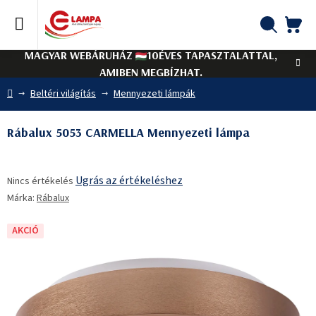
Ugrás
a
fő
KO
Keresés
tartalomhoz
MAGYAR WEBÁRUHÁZ
10ÉVES TAPASZTALATTAL,
AMIBEN MEGBÍZHAT.
Kezdőlap
Beltéri világítás
Mennyezeti lámpák
Rábalux 5053 CARMELLA Mennyezeti lámpa
A
Ugrás az értékeléshez
Nincs értékelés
termék
Márka:
Rábalux
átlagos
értékelése
5-
AKCIÓ
ből
0,0
csillag.