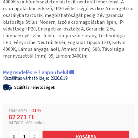
4000K színhőmérsékleten biztosít neuterál fehér fényt. A
csomagolásban érkező, IP20 védettségű eszköz A energetikai
osztályba tartozik, megbízhatóságát pedig 2 év garancia
biztosítja. Stílus: Modern, Izzó a csomagolásban: Igen, IP-
védettség: IP20, Energetikai osztály: A, Garancia: 2 év,
Lámpaernyő színe: fehér, Lámpa színe: arany, Technológia:
LED, Fény színe: Neutrál fehér, Foglalat típusa: LED, Kelvin:
4000K, Lámpa anyaga: acél, Átmérő (mm): 600, Távolság a
mennyezettől (mm): 95, Lumen: 3400lm.
Megrendelèsre 7 napon belül 🚚
2026.8.19
Szállítási lehetőségek
104 140 Ft
–21 %
82 271 Ft
64 780 Ft ÁFA nélkül
Egységár:
KOSÁRBA