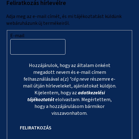
Feliratkozás hírlevélre
é
c
Adja meg az e-mail címét, és mi tájékoztatást küldünk
webáruházunk új termékeiről.
E-mail
Hozzájárulok, hogy az általam önként
megadott nevem és e-mail címem
felhasználásával a(z)
*cég neve
részemre e-
mail útján hírleveleket, ajánlatokat küldjön.
Kijelentem, hogy az
adatkezelési
tájékoztatót
elolvastam. Megértettem,
hogy a hozzájárulásom bármikor
visszavonhatom.
FELIRATKOZÁS