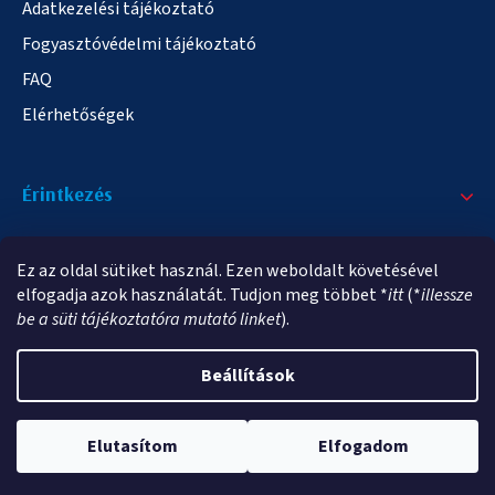
Adatkezelési tájékoztató
Fogyasztóvédelmi tájékoztató
FAQ
Elérhetőségek
Érintkezés
+36/20 378-2863
Ez az oldal sütiket használ. Ezen weboldalt követésével
info@elampa.hu
elfogadja azok használatát. Tudjon meg többet *
itt
(*
illessze
be a süti tájékoztatóra mutató linket
).
Beállítások
Copyright 2026
elampa.hu
. Minden jog fenntartva.
Elutasítom
Elfogadom
Shoptet Premium készítette