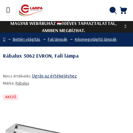
Ugrás
a
fő
KO
Keresés
tartalomhoz
MAGYAR WEBÁRUHÁZ
10ÉVES TAPASZTALATTAL,
AMIBEN MEGBÍZHAT.
Kezdőlap
Beltéri világítás
Fali lámpák
Képmegvilágító lámpák
Rábalux 5062 EVRON, Fali lámpa
A
Ugrás az értékeléshez
Nincs értékelés
termék
Márka:
Rábalux
átlagos
értékelése
5-
AKCIÓ
ből
0,0
csillag.