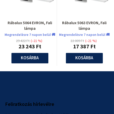
Rábalux 5064 EVRON, Fali
Rábalux 5063 EVRON, Fali
lámpa
lámpa
Megrendelèsre 7 napon belül 🚚
Megrendelèsre 7 napon belül 🚚
29 422 Ft
(–21 %)
22 009 Ft
(–21 %)
23 243 Ft
17 387 Ft
KOSÁRBA
KOSÁRBA
L
á
b
l
Feliratkozás hírlevélre
é