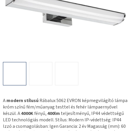
A
modern stílusú
Rábalux 5062 EVRON képmegvilágító lámpa
króm színű fém/műanyag testtel és fehér lámpaernyővel
készül. A
4000K
fényű,
400lm
teljesítményű, IP44 védettségű
LED technológiás modell. Stílus: Modern IP-védettség: IP44
Izzó a csomagolásban: Igen Garancia: 2 év Magasság (mm): 60