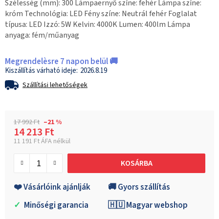
Szélesség (mm): 300 Lámpaernyő színe: fehér Lámpa színe:
króm Technológia: LED Fény színe: Neutrál fehér Foglalat
típusa: LED Izzó: 5W Kelvin: 4000K Lumen: 400lm Lámpa
anyaga: fém/műanyag
Megrendelèsre 7 napon belül 🚚
2026.8.19
Szállítási lehetőségek
17 992 Ft
–21 %
14 213 Ft
11 191 Ft ÁFA nélkül
Egységár:
KOSÁRBA
❤️ Vásárlóink ajánlják
🚚 Gyors szállítás
✓
Minőségi garancia
🇭🇺 Magyar webshop