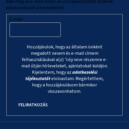
c
Adja meg az e-mail címét, és mi tájékoztatást küldünk
webáruházunk új termékeiről.
E-mail
Hozzájárulok, hogy az általam önként
megadott nevem és e-mail címem
felhasználásával a(z)
*cég neve
részemre e-
mail útján hírleveleket, ajánlatokat küldjön.
Kijelentem, hogy az
adatkezelési
tájékoztatót
elolvastam. Megértettem,
hogy a hozzájárulásom bármikor
visszavonhatom.
FELIRATKOZÁS