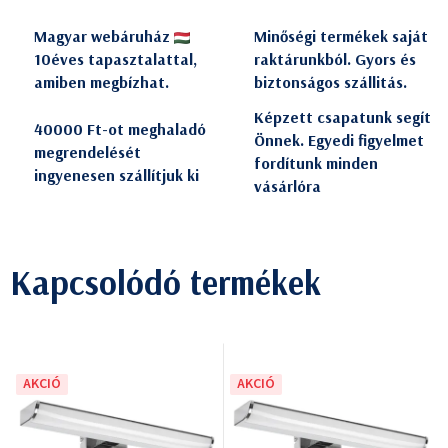
Magyar webáruház
Minőségi termékek saját
10éves tapasztalattal,
raktárunkból. Gyors és
amiben megbízhat.
biztonságos szállitás.
Képzett csapatunk segít
40000 Ft-ot meghaladó
Önnek. Egyedi figyelmet
megrendelését
fordítunk minden
ingyenesen szállítjuk ki
vásárlóra
Kapcsolódó termékek
AKCIÓ
AKCIÓ