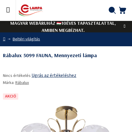
Ugrás
a
fő
KO
Keresés
tartalomhoz
MAGYAR WEBÁRUHÁZ
10ÉVES TAPASZTALATTAL,
AMIBEN MEGBÍZHAT.
Kezdőlap
Beltéri világítás
Rábalux 5099 FAUNA, Mennyezeti lámpa
A
Ugrás az értékeléshez
Nincs értékelés
termék
Márka:
Rábalux
átlagos
értékelése
5-
AKCIÓ
ből
0,0
csillag.