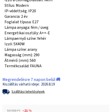
Izzó a csomagolásban: Nem
Stílus: Modern
IP-védettség: IP20
Garancia: 2 év
Foglalat típusa: E27
Lámpa anyaga: fém / üveg
Energetikai osztály: A++-E
Lámpaernyő színe: fehér
Izzó: 5X40W
Lámpa színe: arany
Magasság (mm): 290
Átmérő (mm): 560
Termékcsalád: FAUNA
Megrendelèsre 7 napon belül 🚚
2026.8.19
Szállítási lehetőségek
50 588 Ft
–21 %