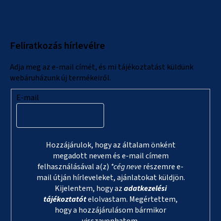
á
b
l
Feliratkozás hírlevélre
é
c
Adja meg az e-mail címét, és mi tájékoztatást küldünk
webáruházunk új termékeiről.
E-mail
Hozzájárulok, hogy az általam önként
megadott nevem és e-mail címem
felhasználásával a(z)
*cég neve
részemre e-
mail útján hírleveleket, ajánlatokat küldjön.
Kijelentem, hogy az
adatkezelési
tájékoztatót
elolvastam. Megértettem,
hogy a hozzájárulásom bármikor
visszavonhatom.