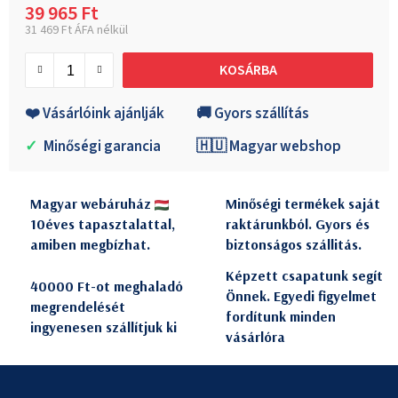
39 965 Ft
31 469 Ft ÁFA nélkül
Egységár:
KOSÁRBA
❤️ Vásárlóink ajánlják
🚚 Gyors szállítás
✓
Minőségi garancia
🇭🇺 Magyar webshop
Magyar webáruház
Minőségi termékek saját
10éves tapasztalattal,
raktárunkból. Gyors és
amiben megbízhat.
biztonságos szállitás.
Képzett csapatunk segít
40000 Ft-ot meghaladó
Önnek. Egyedi figyelmet
megrendelését
fordítunk minden
ingyenesen szállítjuk ki
vásárlóra
L