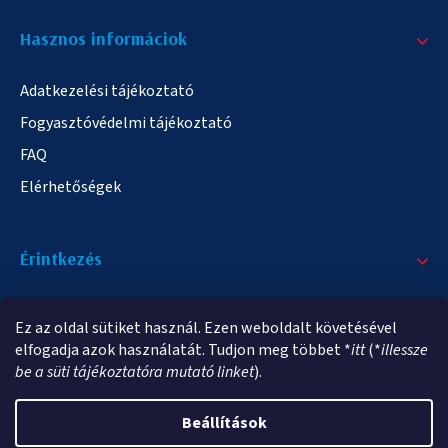
Hasznos informáciok
Adatkezelési tájékoztató
Fogyasztóvédelmi tájékoztató
FAQ
Elérhetőségek
Érintkezés
+36/20 378-2863
Ez az oldal sütiket használ. Ezen weboldalt követésével
info@elampa.hu
elfogadja azok használatát. Tudjon meg többet *
itt
(*
illessze
be a süti tájékoztatóra mutató linket
).
Beállítások
Copyright 2026
elampa.hu
. Minden jog fenntartva.