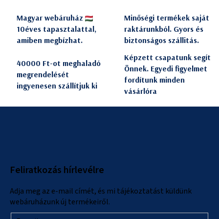
Magyar webáruház
Minőségi termékek saját
10éves tapasztalattal,
raktárunkból. Gyors és
amiben megbízhat.
biztonságos szállitás.
Képzett csapatunk segít
40000 Ft-ot meghaladó
Önnek. Egyedi figyelmet
megrendelését
fordítunk minden
ingyenesen szállítjuk ki
vásárlóra
L
á
b
l
Feliratkozás hírlevélre
é
c
Adja meg az e-mail címét, és mi tájékoztatást küldünk
webáruházunk új termékeiről.