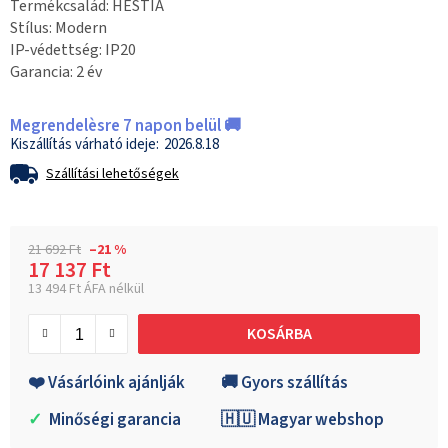
Termékcsalád: HESTIA
Stílus: Modern
IP-védettség: IP20
Garancia: 2 év
Megrendelèsre 7 napon belül 🚚
2026.8.18
Szállítási lehetőségek
21 692 Ft
–21 %
17 137 Ft
13 494 Ft ÁFA nélkül
Egységár:
KOSÁRBA
❤️ Vásárlóink ajánlják
🚚 Gyors szállítás
✓
Minőségi garancia
🇭🇺 Magyar webshop