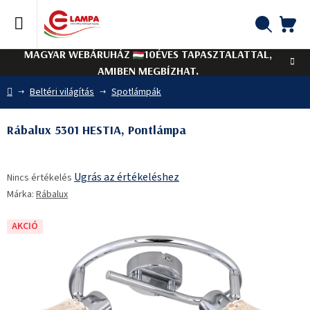
Ugrás
a
fő
KO
Keresés
tartalomhoz
MAGYAR WEBÁRUHÁZ
10ÉVES TAPASZTALATTAL,
AMIBEN MEGBÍZHAT.
Kezdőlap
Beltéri világítás
Spotlámpák
Rábalux 5301 HESTIA, Pontlámpa
A
Ugrás az értékeléshez
Nincs értékelés
termék
Márka:
Rábalux
átlagos
értékelése
5-
AKCIÓ
ből
0,0
csillag.