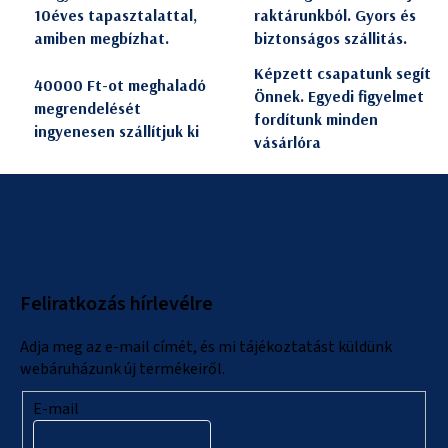
10éves tapasztalattal,
raktárunkból. Gyors és
amiben megbízhat.
biztonságos szállitás.
Képzett csapatunk segít
40000 Ft-ot meghaladó
Önnek. Egyedi figyelmet
megrendelését
fordítunk minden
ingyenesen szállítjuk ki
vásárlóra
L
á
b
l
Feliratkozás hírlevélre
é
c
Adja meg az e-mail címét, és mi tájékoztatást küldünk
webáruházunk új termékeiről.
E-mail