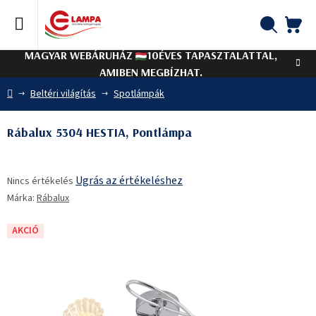
Ugrás
a
fő
KO
Keresés
tartalomhoz
MAGYAR WEBÁRUHÁZ
10ÉVES TAPASZTALATTAL,
AMIBEN MEGBÍZHAT.
Kezdőlap
Beltéri világítás
Spotlámpák
Rábalux 5304 HESTIA, Pontlámpa
A
Ugrás az értékeléshez
Nincs értékelés
termék
Márka:
Rábalux
átlagos
értékelése
5-
AKCIÓ
ből
0,0
csillag.