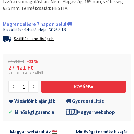
Izzó a csomagolásban: Nem. Magasság: 165 mm, szélesség:
635 mm. Termékcsalád: HESTIA.
Megrendelèsre 7 napon belül 🚚
2026.8.18
Szállítási lehetőségek
34 710 Ft
–21 %
27 421 Ft
21 591 Ft ÁFA nélkül
Egységár:
KOSÁRBA
❤️ Vásárlóink ajánlják
🚚 Gyors szállítás
✓
Minőségi garancia
🇭🇺 Magyar webshop
Magyar webáruház
Minőségi termékek saját