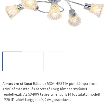
A
modern stílusú
Rábalux 5304 HESTIA pontlámpa króm
színű fémtesttel és áttetsző üveg lámpaernyőkkel
rendelkezik. Az 5X40W teljesítményű, E14 foglalatú modell
IP20 IP-védettséggel bír, 2 év garanciával.