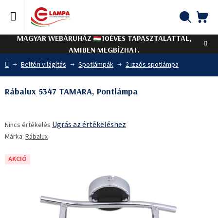
Ugrás
a
fő
KO
Keresés
tartalomhoz
MAGYAR WEBÁRUHÁZ
10ÉVES TAPASZTALATTAL,
AMIBEN MEGBÍZHAT.
Kezdőlap
Beltéri világítás
Spotlámpák
2 izzós spotlámpa
Rábalux 5347 TAMARA, Pontlámpa
A
Ugrás az értékeléshez
Nincs értékelés
termék
Márka:
Rábalux
átlagos
értékelése
5-
AKCIÓ
ből
0,0
csillag.