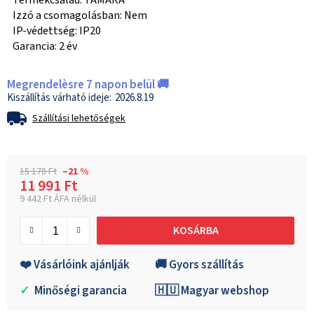
Termékcsalád: TAMARA
Izzó a csomagolásban: Nem
IP-védettség: IP20
Garancia: 2 év
Megrendelèsre 7 napon belül 🚚
2026.8.19
Szállítási lehetőségek
15 178 Ft
–21 %
11 991 Ft
9 442 Ft ÁFA nélkül
Egységár:
KOSÁRBA
❤️ Vásárlóink ajánlják
🚚 Gyors szállítás
✓
Minőségi garancia
🇭🇺 Magyar webshop