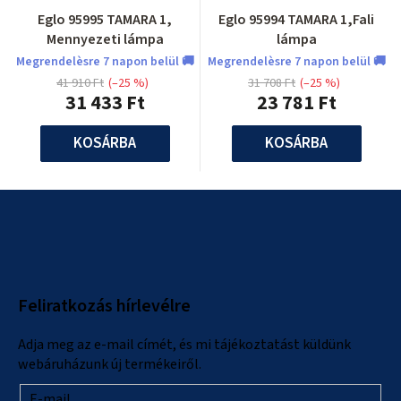
Eglo 95995 TAMARA 1,
Eglo 95994 TAMARA 1,Fali
Mennyezeti lámpa
lámpa
Megrendelèsre 7 napon belül 🚚
Megrendelèsre 7 napon belül 🚚
41 910 Ft
(–25 %)
31 708 Ft
(–25 %)
31 433 Ft
23 781 Ft
KOSÁRBA
KOSÁRBA
L
á
b
l
Feliratkozás hírlevélre
é
c
Adja meg az e-mail címét, és mi tájékoztatást küldünk
webáruházunk új termékeiről.
E-mail