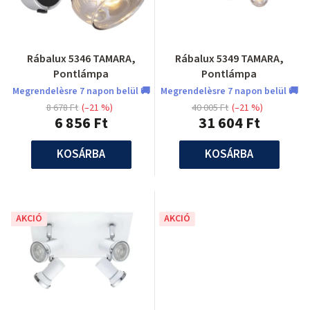
Rábalux 5346 TAMARA,
Rábalux 5349 TAMARA,
Pontlámpa
Pontlámpa
Megrendelèsre 7 napon belül 🚚
Megrendelèsre 7 napon belül 🚚
8 678 Ft
(–21 %)
40 005 Ft
(–21 %)
6 856 Ft
31 604 Ft
KOSÁRBA
KOSÁRBA
AKCIÓ
AKCIÓ