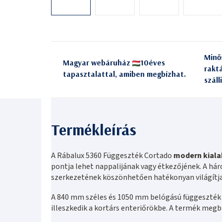
Minő
Magyar webáruház
10éves
rakt
tapasztalattal, amiben megbízhat.
száll
A Rábalux 5360 Függeszték Cortado
modern kiala
pontja lehet nappalijának vagy étkezőjének. A há
szerkezetének köszönhetően hatékonyan világítja 
A 840 mm széles és 1050 mm belógású függeszték 
illeszkedik a kortárs enteriőrökbe. A termék megbí