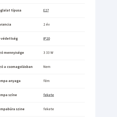
glalat típusa
E27
rancia
2 év
-védettség
IP20
zó mennyisége
3 33 W
zó a csomagolásban
Nem
ámpa anyaga
fém
ámpa színe
fekete
ámpabúra szine
fekete