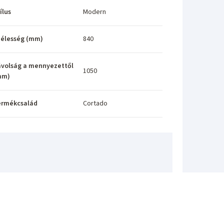
ílus
Modern
élesség (mm)
840
volság a mennyezettől
1050
mm)
ermékcsalád
Cortado