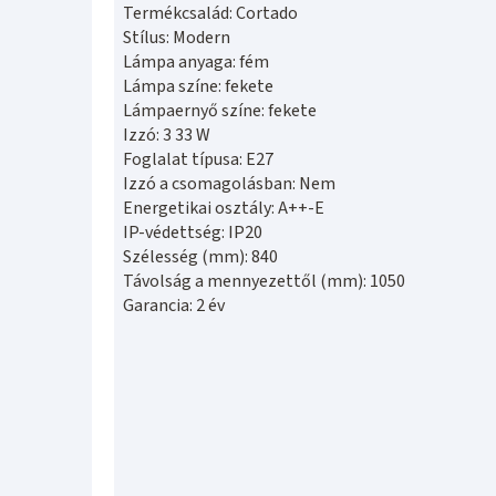
Termékcsalád: Cortado
Stílus: Modern
Lámpa anyaga: fém
Lámpa színe: fekete
Lámpaernyő színe: fekete
Izzó: 3 33 W
Foglalat típusa: E27
Izzó a csomagolásban: Nem
Energetikai osztály: A++-E
IP-védettség: IP20
Szélesség (mm): 840
Távolság a mennyezettől (mm): 1050
Garancia: 2 év