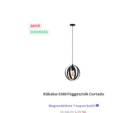
AKCIÓ
ÚJDONSÁG
Rábalux 5360 Függeszték Cortado
Megrendelèsre 7 napon belül 🚚
21 161 Ft
(–21 %)