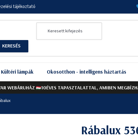
zelési tájékoztató
Kültéri lámpák
Okosotthon - intelligens háztartás
AR WEBÁRUHÁZ
10ÉVES TAPASZTALATTAL, AMIBEN MEGBÍZH
ábalux
Rábalux 53