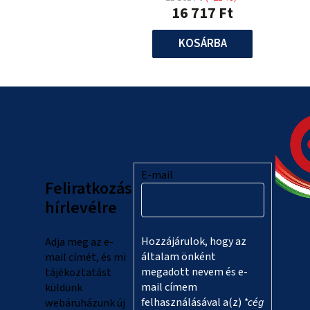
16 717 Ft
KOSÁRBA
L
á
b
l
E-mail
Feliratkozás
é
hírlevélre
c
Hozzájárulok, hogy az
Adja meg az e-
általam önként
mail címét, és mi
megadott nevem és e-
tájékoztatást
mail címem
küldünk
felhasználásával a(z)
*cég
webáruházunk új