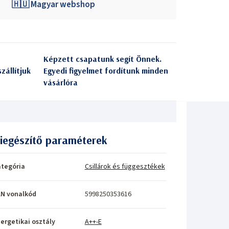
🇭🇺 Magyar webshop
Képzett csapatunk segít Önnek.
zállítjuk
Egyedi figyelmet fordítunk minden
vásárlóra
iegészítő paraméterek
tegória
Csillárok és függesztékek
N vonalkód
5998250353616
ergetikai osztály
A++-E