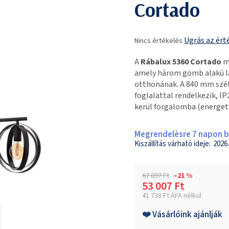
Cortado
A
Ugrás az ért
Nincs értékelés
termék
átlagos
A
Rábalux 5360 Cortado
mo
értékelése
amely három gömb alakú lá
5-
otthonának. A 840 mm szé
ből
foglalattal rendelkezik, IP
0,0
kerül forgalomba (energetik
csillag.
Megrendelèsre 7 napon be
2026.
67 097 Ft
–21 %
53 007 Ft
41 738 Ft ÁFA nélkül
Egységár:
❤️ Vásárlóink ajánlják