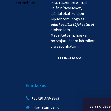
neve
részemre e-mail
termékeiről.
útján hírleveleket,
ajánlatokat küldjön.
Kijelentem, hogy az
adatkezelési tájékoztatót
elolvastam.
Megértettem, hogy a
hozzájárulásom bármikor
visszavonhatom.
FELIRATKOZÁS
Érintkezés
+36/20 378-2863
Ez az oldal 
info@elampa.hu