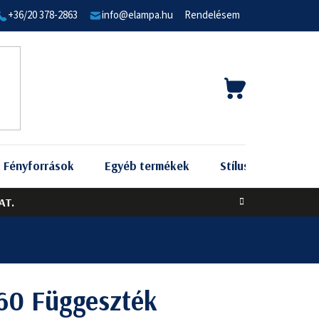
+36/20 378-2863
info@elampa.hu
Rendelésem
KOSÁR
Fényforrások
Egyéb termékek
Stílus szerint
AT.
60 Függeszték