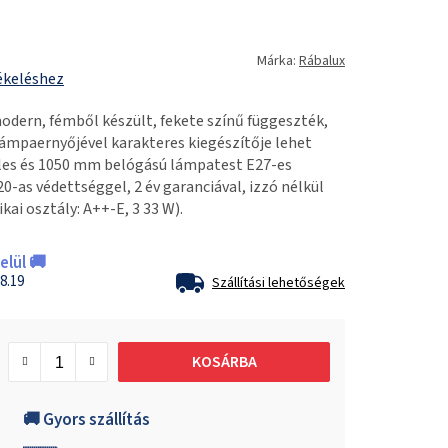
Márka:
Rábalux
ékeléshez
dern, fémből készült, fekete színű függeszték,
mpaernyőjével karakteres kiegészítője lehet
les és 1050 mm belógású lámpatest E27-es
20-as védettséggel, 2 év garanciával, izzó nélkül
ai osztály: A++-E, 3 33 W).
lül 🚚
8.19
Szállítási lehetőségek
KOSÁRBA
🚚 Gyors szállítás