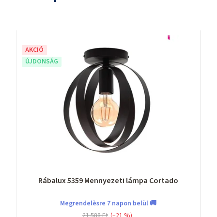
AKCIÓ
ÚJDONSÁG
Rábalux 5359 Mennyezeti lámpa Cortado
Megrendelèsre 7 napon belül 🚚
21 588 Ft
(–21 %)