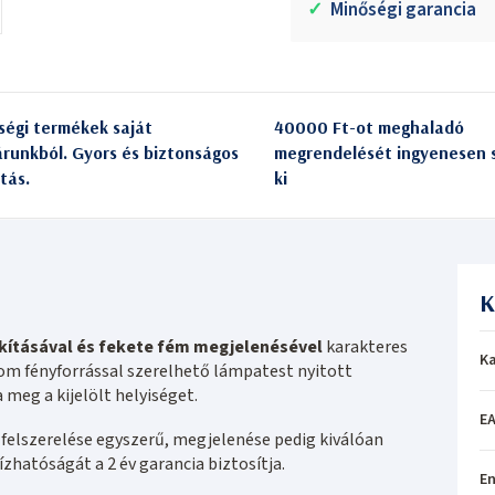
✓
Minőségi garancia
ségi termékek saját
40000 Ft-ot meghaladó
árunkból. Gyors és biztonságos
megrendelését ingyenesen s
itás.
ki
K
kításával és fekete fém megjelenésével
karakteres
Ka
rom fényforrással szerelhető lámpatest nyitott
meg a kijelölt helyiséget.
EA
felszerelése egyszerű, megjelenése pedig kiválóan
zhatóságát a 2 év garancia biztosítja.
En