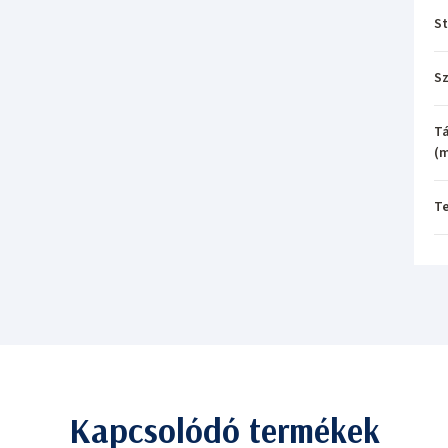
St
Sz
Tá
(
T
Kapcsolódó termékek