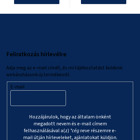
L
á
b
l
Feliratkozás hírlevélre
é
c
Adja meg az e-mail címét, és mi tájékoztatást küldünk
webáruházunk új termékeiről.
E-mail
Hozzájárulok, hogy az általam önként
megadott nevem és e-mail címem
felhasználásával a(z)
*cég neve
részemre e-
mail útján hírleveleket, ajánlatokat küldjön.