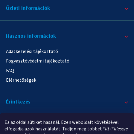
Üzleti információk
Hasznos informáciok
Adatkezelési tájékoztató
Fogyasztóvédelmi tájékoztató
FAQ
Elérhetőségek
Érintkezés
+36/20 378-2863
Ez az oldal sütiket használ. Ezen weboldalt követésével
info@elampa.hu
elfogadja azok használatát. Tudjon meg többet *
itt
(*
illessze