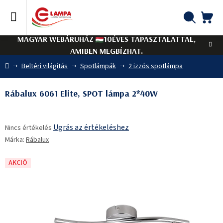
Ugrás
a
fő
KO
Keresés
tartalomhoz
MAGYAR WEBÁRUHÁZ
10ÉVES TAPASZTALATTAL,
AMIBEN MEGBÍZHAT.
Kezdőlap
Beltéri világítás
Spotlámpák
2 izzós spotlámpa
Rábalux 6061 Elite, SPOT lámpa 2*40W
A
Ugrás az értékeléshez
Nincs értékelés
termék
Márka:
Rábalux
átlagos
értékelése
5-
AKCIÓ
ből
0,0
csillag.