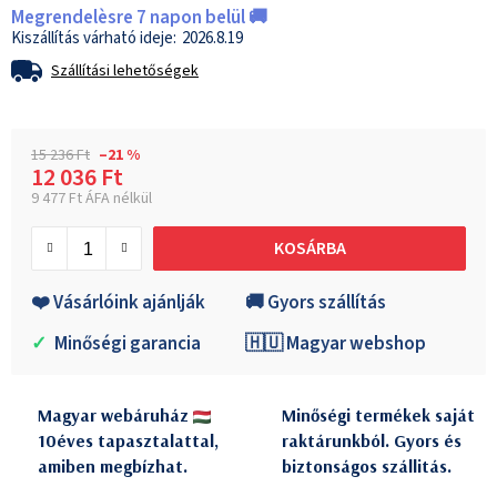
Megrendelèsre 7 napon belül 🚚
2026.8.19
Szállítási lehetőségek
15 236 Ft
–21 %
12 036 Ft
9 477 Ft ÁFA nélkül
Egységár:
KOSÁRBA
❤️ Vásárlóink ajánlják
🚚 Gyors szállítás
✓
Minőségi garancia
🇭🇺 Magyar webshop
Magyar webáruház
Minőségi termékek saját
10éves tapasztalattal,
raktárunkból. Gyors és
amiben megbízhat.
biztonságos szállitás.