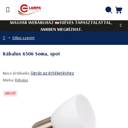
Ugrás
a
fő
KO
Keresés
tartalomhoz
MAGYAR WEBÁRUHÁZ
10ÉVES TAPASZTALATTAL,
AMIBEN MEGBÍZHAT.
Kezdőlap
Stílus szerint
Rábalux 6306 Soma, spot
A
Ugrás az értékeléshez
Nincs értékelés
termék
Márka:
Rábalux
átlagos
értékelése
5-
AKCIÓ
ből
0,0
csillag.