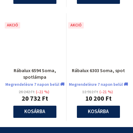
AKCIÓ
AKCIÓ
Rábalux 6594 Soma,
Rábalux 6303 Soma, spot
spotlámpa
Megrendelèsre 7 napon belül 🚚
Megrendelèsre 7 napon belül 🚚
26 242 Ft
(–21 %)
12 912 Ft
(–21 %)
20 732 Ft
10 200 Ft
KOSÁRBA
KOSÁRBA
L