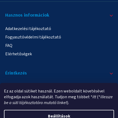
Hasznos informáciok
Adatkezelési tájékoztató
Fogyasztóvédelmi tájékoztató
FAQ
Elérhetőségek
Érintkezés
+36/20 378-2863
Ez az oldal sütiket használ. Ezen weboldalt követésével
info@elampa.hu
elfogadja azok használatát. Tudjon meg többet *
itt
(*
illessze
be a süti tájékoztatóra mutató linket
).
Beállítások