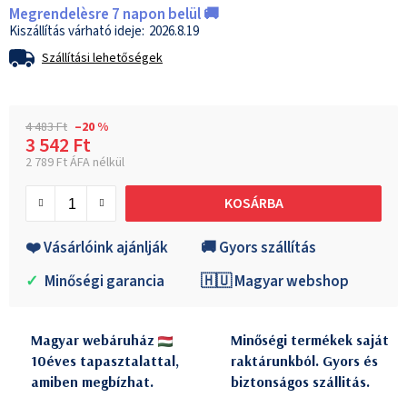
Megrendelèsre 7 napon belül 🚚
2026.8.19
Szállítási lehetőségek
4 483 Ft
–20 %
3 542 Ft
2 789 Ft ÁFA nélkül
Egységár:
KOSÁRBA
❤️ Vásárlóink ajánlják
🚚 Gyors szállítás
✓
Minőségi garancia
🇭🇺 Magyar webshop
Magyar webáruház
Minőségi termékek saját
10éves tapasztalattal,
raktárunkból. Gyors és
amiben megbízhat.
biztonságos szállitás.