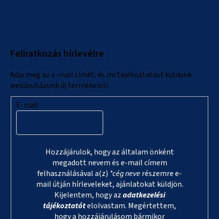
á
b
l
Feliratkozás hírlevélre
é
c
Adja meg az e-mail címét, és mi tájékoztatást küldünk
webáruházunk új termékeiről.
E-mail
Hozzájárulok, hogy az általam önként
megadott nevem és e-mail címem
felhasználásával a(z)
*cég neve
részemre e-
mail útján hírleveleket, ajánlatokat küldjön.
Kijelentem, hogy az
adatkezelési
tájékoztatót
elolvastam. Megértettem,
hogy a hozzájárulásom bármikor