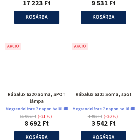
17 223 Ft
9 531 Ft
KOSÁRBA
KOSÁRBA
AKCIÓ
AKCIÓ
Rábalux 6320 Soma, SPOT
Rábalux 6301 Soma, spot
lámpa
Megrendelèsre 7 napon belül 🚚
Megrendelèsre 7 napon belül 🚚
11 002 Ft
(–21 %)
4 483 Ft
(–20 %)
8 692 Ft
3 542 Ft
KOSÁRBA
KOSÁRBA