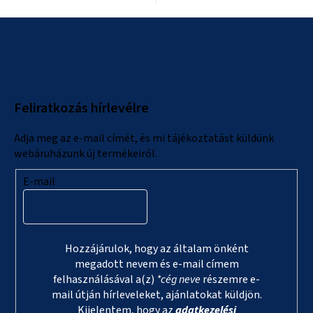
L
á
b
l
Feliratkozás hírlevélre
é
c
Adja meg az e-mail címét, és mi tájékoztatást küldünk
webáruházunk új termékeiről.
E-mail
Hozzájárulok, hogy az általam önként
megadott nevem és e-mail címem
felhasználásával a(z)
*cég neve
részemre e-
mail útján hírleveleket, ajánlatokat küldjön.
Kijelentem, hogy az
adatkezelési