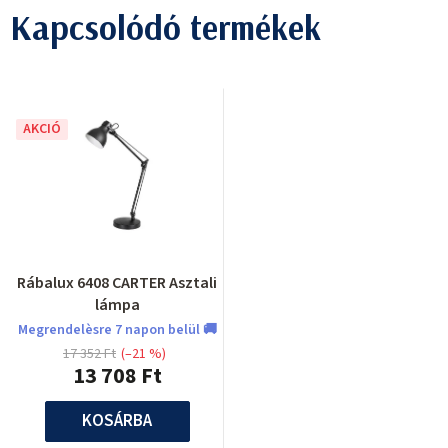
Kapcsolódó termékek
AKCIÓ
Rábalux 6408 CARTER Asztali
lámpa
Megrendelèsre 7 napon belül 🚚
17 352 Ft
(–21 %)
13 708 Ft
KOSÁRBA