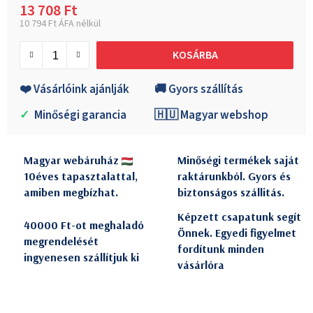
13 708 Ft
10 794 Ft ÁFA nélkül
Egységár:
KOSÁRBA
❤️ Vásárlóink ajánlják
🚚 Gyors szállítás
✓
Minőségi garancia
🇭🇺 Magyar webshop
Magyar webáruház
Minőségi termékek saját
10éves tapasztalattal,
raktárunkból. Gyors és
amiben megbízhat.
biztonságos szállitás.
Képzett csapatunk segít
40000 Ft-ot meghaladó
Önnek. Egyedi figyelmet
megrendelését
fordítunk minden
ingyenesen szállítjuk ki
vásárlóra