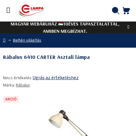
Ugrás
a
fő
KO
Keresés
tartalomhoz
MAGYAR WEBÁRUHÁZ
10ÉVES TAPASZTALATTAL,
AMIBEN MEGBÍZHAT.
Kezdőlap
Beltéri világítás
Rábalux 6410 CARTER Asztali lámpa
A
Ugrás az értékeléshez
Nincs értékelés
termék
Márka:
Rábalux
átlagos
értékelése
5-
AKCIÓ
ből
0,0
csillag.