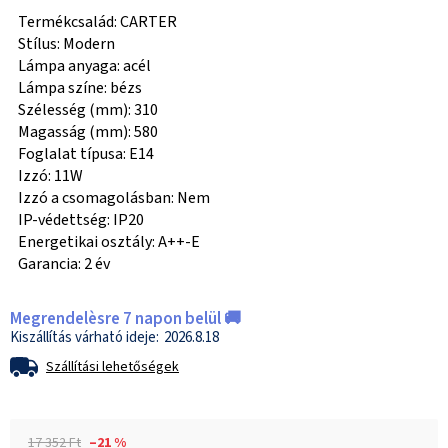
Termékcsalád: CARTER
Stílus: Modern
Lámpa anyaga: acél
Lámpa színe: bézs
Szélesség (mm): 310
Magasság (mm): 580
Foglalat típusa: E14
Izzó: 11W
Izzó a csomagolásban: Nem
IP-védettség: IP20
Energetikai osztály: A++-E
Garancia: 2 év
Megrendelèsre 7 napon belül 🚚
2026.8.18
Szállítási lehetőségek
17 352 Ft
–21 %