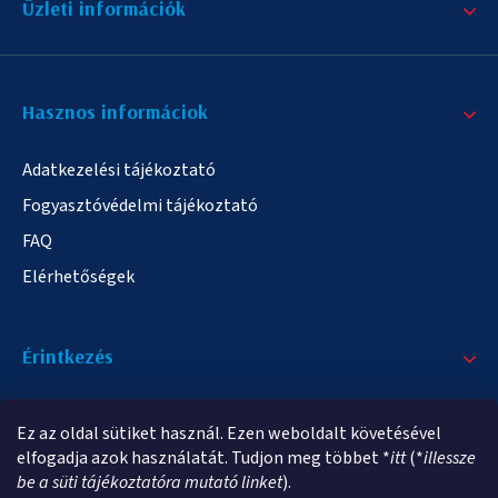
Üzleti információk
Hasznos informáciok
Adatkezelési tájékoztató
Fogyasztóvédelmi tájékoztató
FAQ
Elérhetőségek
Érintkezés
+36/20 378-2863
Ez az oldal sütiket használ. Ezen weboldalt követésével
info@elampa.hu
elfogadja azok használatát. Tudjon meg többet *
itt
(*
illessze
be a süti tájékoztatóra mutató linket
).